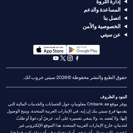
إدارة الثروة
المساعدة والدعم
اتصل بنا
الخصوصية والأمن
عن سيتي
(opens in a new tab)
(opens in a new tab)
(opens in a new tab)
(opens in a new tab)
(opens in a new tab)
(opens in a new tab)
حقوق الطبع والنشر محفوظة ©2026 سيتي جروب انك.
البنود و الظروف
يوفر موقع Citibank.ae معلوماتٍ حول الحسابات والخدمات المالية التي
يقدمها فرع سيتي بنك إن.إيه. في الإمارات العربية المتحدة، ويتيح الوصول
إليها. ولا يُقصد به، ولا ينبغي تفسيره على أنه، عرضٌ أو دعوةٌ أو طلبٌ
لخدماتٍ خارج الإمارات العربية المتحدة. هذا الموقع الإلكتروني غير
مُخصص للتوزيع على أي شخصٍ أو استخدامه في أي دولةٍ يكون فيها هذا