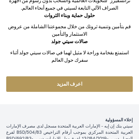
ترانسفيرز" للتحويلات العالمية والسحب بدون رسوم من أجهزة
الصراف الآلي التابعة لسيتي في جميع أنحاء العالم.
حلول حماية وبناء الثروات
قم بتأمين وتنمية ثروتك من خلال مجموعتنا الشاملة من عروض
الاستثمار والتأمين
صالات سيتي جولد
استمتع بفخامة وراحة لا مثيل لهما في صالات سيتي جولد أثناء
سفرك حول العالم
(opens in a new tab)
اعرف المزيد
إخلاء المسؤولية
سيتي بنك إن إيه - الإمارات العربية المتحدة مسجل لدى مصرف الإمارات
العربية المتحدة المركزي بموجب أرقام التراخيص BSD/504/83 لفرع
الوصل دبي، و13/184/2019 لفرع مول الإمارات دبي، وBSD/692/83