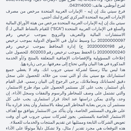
لفرع أبوظبي. هاتف: 043114000.
فرع سيتي بنك إن إيه - الإمارات العربية المتحدة مرخص من مصرف
الإمارات العربية المتحدة المركزي كفرع لبنك أجنبي.
سيتي بنك إن إيه الإمارات العربية المتحدة مرخص من هيئة الأوراق المالية
والسلع في الإمارات العربية المتحدة ("SCA") للقيام بالنشاط المالي لـ أ)
الاستشارات المالية والتعريف والترويج بموجب ترخيص رقم
20200000097 ب) وسيط تداول في الأسواق الدولية بموجب ترخيص
رقم 20200000198 ج) إدارة المحافظ بموجب ترخيص رقم
20200000240 د) الحفظ بموجب ترخيص رقم 602003. للحصول على
إخلاءات المسؤولية والإفصاحات الإضافية المتعلقة بالمنتج و/أو الخدمة
(opens in a new tab)
المذكورة في هذا البيان والتي تحتاج إلى معرفتها، يرجى زيارة
هنا
.
هذا ليس بيانًا رسميًا لشركة سيتي جروب انك. وقد لا يغطي جميع
استثماراتك مع سيتي بنك أو التي تمت من خلاله. للحصول على سجل
دقيق لحساباتك ومعاملاتك، يرجى الرجوع إلى البيان رسمي. قبل القيام
بأي استثمار، يجب على كل مستثمر الحصول على مواد طرح الاستثمار،
والتي تشتمل على وصف للمخاطر والرسوم والنفقات وسجل الأداء، إن
وجد، والذي يمكن دراستها عند اتخاذ قرار استثماري. يجب على كل
مستثمر أن يدرس بعناية المخاطر المرتبطة بالاستثمار وأن يتخذ قراره بناءً
على ظروف المستثمر الخاصة، وأن يتأكد من الاستثمار يتوافق مع أهداف
الاستثمار الخاصة بالمستثمر. يجوز لشركات سيتي جروب في أي وقت
تعويض الشركات التابعة وممثليها عن تقديم المنتجات والخدمات للعملاء.
هذه التوقعات هي مجرد تقدير / مثال، ولا تشكل دليلاً موثوقًا على الأداء