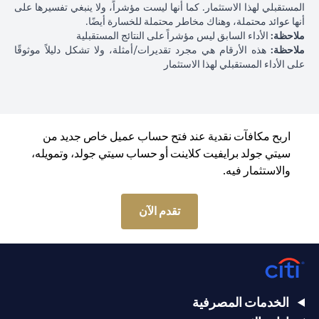
المستقبلي لهذا الاستثمار. كما أنها ليست مؤشراً، ولا ينبغي تفسيرها على
أنها عوائد محتملة، وهناك مخاطر محتملة للخسارة أيضًا.
ملاحظة:
الأداء السابق ليس مؤشراً على النتائج المستقبلية
ملاحظة:
هذه الأرقام هي مجرد تقديرات/أمثلة، ولا تشكل دليلاً موثوقًا
على الأداء المستقبلي لهذا الاستثمار
اربح مكافآت نقدية عند فتح حساب عميل خاص جديد من
سيتي جولد برايفيت كلاينت أو حساب سيتي جولد، وتمويله،
والاستثمار فيه.
(opens in a new tab)
تقدم الآن
الخدمات المصرفية