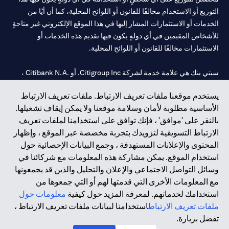
التوزيع أو الاستخدام مخالفًا للقانون أو اللوائح المحلية، كما أن أيًا من
الخدمات أو الاستثمارات المشار إليها في هذا الموقع الإلكتروني غير متاحةٍ
للأشخاص المقيمين في أي دولةٍ يكون فيها تقديم هذه الخدمات أو
الاستثمارات مخالفًا للقانون أو اللوائح المحلية.
سيتي بنك هي علامة خدمة لشركة Citigroup Inc. أو .Citibank N.A ،
مستخدمة ومسجلة في جميع أنحاء العالم.
يستخدم موقعنا ملفات تعريف الارتباط. ملفات تعريف الارتباط
الأساسية مطلوبة لأمان وسلامة موقعنا ولا يمكن إيقاف تشغيلها.
سيتي بنك إن. إيه. الإمارات مسجل لدى مصرف الإمارات المركزي تحت
بالنقر على 'موافق' ، فإنك توافق على استخدامنا لملفات تعريف
أرقام التراخيص 202563 لفرع الوصل في دبي، 531989 لفرع مول
الارتباط التسويقية لتزويدك بتجربة مخصصة عبر الموقع ، وإظهار
الإمارات في دبي، و
CN-1002019
لفرع أبوظبي. هاتف: 4000 311 04.
المحتوى والإعلانات المستهدفة ، وجمع البيانات الإحصائية حول
فرع سيتي بنك إن إيه - الإمارات العربية المتحدة مرخص من مصرف
استخدام الموقع. يمكن مشاركة هذه المعلومات مع شركائنا في
الإمارات العربية المتحدة المركزي كفرع لبنك أجنبي.
وسائل التواصل الاجتماعي والإعلان والتحليل والذين قد يجمعونها
سيتي بنك إن إيه الإمارات العربية المتحدة مرخص من هيئة الأوراق المالية
مع المعلومات الأخرى التي قدمتها لهم أو التي جمعوها من
والسلع في الإمارات العربية المتحدة ("SCA") للقيام بالنشاط المالي لـ أ)
استخدامك لخدماتهم. لمعرفة المزيد حول كيفية
معلومات حول
الاستشارات المالية والتعريف والترويج بموجب ترخيص رقم
ملفات تعريف الارتباط
استخدامنا لبيانات ملفات تعريف الارتباط ،
20200000097 ب) وسيط تداول في الأسواق الدولية بموجب ترخيص
تفضل بزيارة.
رقم 20200000198 ج) إدارة المحافظ بموجب ترخيص رقم