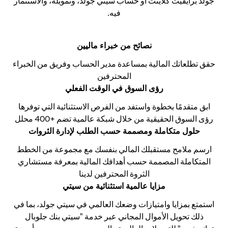
جولد برايفيت كلاينت أو حساب سيتي جولد، وتمويله، والاستثمار
فيه.
نصائح من خبراء ماليين
حقق تطلعاتك المالية بمساعدة مدير الحساب وفريق من الخبراء
المحترفين
رؤى السوق في الوقت الفعلي
ابق متقدمًا بخطوة واستفد من الفرص الاستثنائية التي توفرها
رؤى السوق الحقيقية من خلال شبكة عالمية تضم +400 محلل
حلول متكاملة ومصممة حسب الطلب لإدارة الثروات
ارسم ملامح مستقبلك المالي بنفسك مع مجموعة من الخطط
المتكاملة المصممة حسب أهدافك المالية بمعرفة مستشاري
الثروة المحترفين لدينا
مزايا عالمية استثنائية من سيتي
استمتع بمزايا وامتيازات وضعك العالمي في سيتي جولد، بما في
ذلك تحويل الأموال المجاني عبر خدمة "سيتي بنك جلوبال