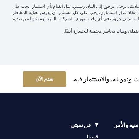
لاتك، يرجى الرجوع إلى البيان رسمي. قبل القيام بأي استثمار، يجب على
اتخاذ قرار استثماري. يجب على كل مستثمر أن يدرس بعناية المخاطر
لشركات سيتي جروب في أي وقت تعويض الشركات التابعة وممثليها عن تقديم
 محتملة، وهناك مخاطر محتملة للخسارة أيضًا.
وتمويله، والاستثمار فيه.
(opens in a new tab)
تقدم الآن
ية والأمن
عن سيتي
(opens in a new tab)
(opens in a new tab)
قصتنا