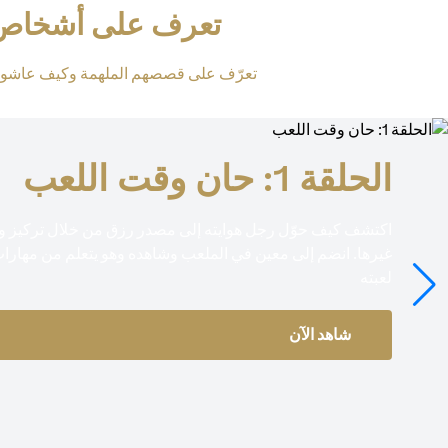
تعرف على أشخاص أع
تعرّف على قصصهم الملهمة وكيف عاشوا 
الحلقة 1: حان وقت اللعب
اكتشف كيف حوّل رجل هوايته إلى مصدر رزق من خلال تركيز وقته
غيرها. انضم إلى معين في الملعب وشاهده وهو يتعلم من مهار
لعبته
شاهد الآن