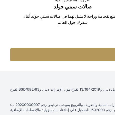
صالات سيتي جولد
تع بفخامة وراحة لا مثيل لهما في صالات سيتي جولد أثناء
سفرك حول العالم
سيتي بنك إن إيه - الإمارات العربية المتحدة مسجل لدى مصرف الإمارات العربية المتحدة المركزي بموجب أرقام التراخيص BSD/504/83 لفرع الوصل دبي، و13/184/2019 لفرع مول الإمارات دبي، وBSD/692/83 لفرع
سيتي بنك إن إيه الإمارات العربية المتحدة مرخص من هيئة الأوراق المالية والسلع في الإمارات العربية المتحدة ("SCA") للقيام بالنشاط المالي لـ أ) الاستشارات المالية والتعريف والترويج بموجب ترخيص رقم 20200000097 ب)
وسيط تداول في الأسواق الدولية بموجب ترخيص رقم 20200000198 ج) إدارة المحافظ بموجب ترخيص رقم 20200000240 د) الحفظ بموجب ترخيص رقم 602003. للحصول على إخلاءات المسؤولية والإفصاحات الإضافية