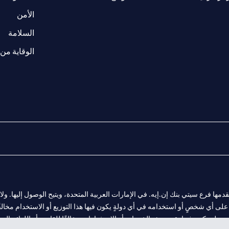
(opens in a new tab)
الأمن
(opens in a new tab)
السلامة
الوقاية من 
المالية التي يقدمها فرع سيتي بنك إن.إيه. في الإمارات العربية المتحدة، ويتيح الوصول إليه
لى أي شخصٍ أو استخدامه في أي دولةٍ يكون فيها هذا التوزيع أو الاستخدام مخالفًا ل
ولةٍ يكون فيها تقديم هذه الخدمات أو الاستثمارات مخالفًا للقانون أو اللوائح المح