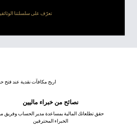
تعرّف على سلسلتنا الوثائقية الرقمية المكونة من 4 أجزاء، وشاه
اربح مكافآت نقدية عند فتح ح
نصائح من خبراء ماليين
حقق تطلعاتك المالية بمساعدة مدير الحساب وفريق م
الخبراء المحترفين