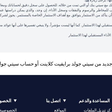
فتها، يرجى زيارة
هنا
.
اتك مع سيتي بنك أو التي تمت من خلاله. للحصول على سجل دقيق لحساباتك ومعام
لمخاطر والرسوم والنفقات وسجل الأداء، إن وجد، والذي يمكن دراستها عند 
وأن يتأكد من الاستثمار يتوافق مع أهداف الاستثمار الخاصة بالمستثمر. يجوز 
مستقبلي لهذا الاستثمار. كما أنها ليست مؤشراً، ولا ينبغي تفسيرها على أنها عوائد
لأداء المستقبلي لهذا الاستثمار
يد من سيتي جولد برايفيت كلاينت أو حساب سيتي جولد، 
المساعدة والدعم
اتصل بنا
الخصوص
(opens in a new tab)
كز تنزيل الملفات
المواقع
الخصوصية