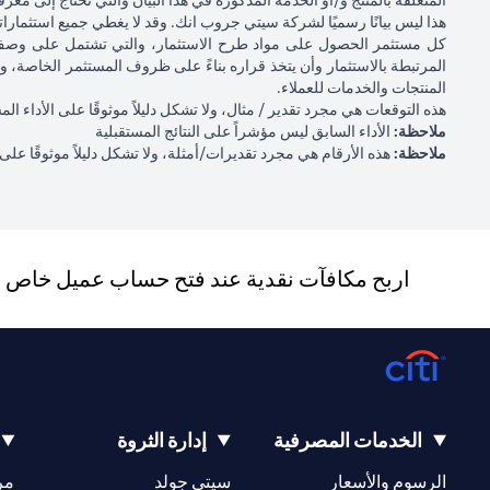
المتعلقة بالمنتج و/أو الخدمة المذكورة في هذا البيان والتي تحتاج إلى معر
هذا ليس بيانًا رسميًا لشركة سيتي جروب انك. وقد لا يغطي جميع استثمار
كل مستثمر الحصول على مواد طرح الاستثمار، والتي تشتمل على وصف ل
المرتبطة بالاستثمار وأن يتخذ قراره بناءً على ظروف المستثمر الخاصة، 
المنتجات والخدمات للعملاء.
هذه التوقعات هي مجرد تقدير / مثال، ولا تشكل دليلاً موثوقًا على الأداء ال
ملاحظة:
الأداء السابق ليس مؤشراً على النتائج المستقبلية
ملاحظة:
هذه الأرقام هي مجرد تقديرات/أمثلة، ولا تشكل دليلاً موثوقًا على ا
اربح مكافآت نقدية عند فتح حساب عميل خاص جد
الخدمات المصرفية
إدارة الثروة
(opens in a new tab)
(opens in a new tab)
الرسوم والأسعار
سيتي جولد
مر