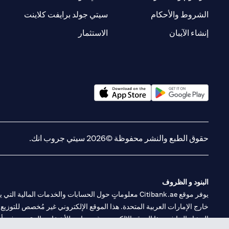
(opens in a new tab)
(opens in a new tab)
الشروط والأحكام
سيتي جولد برايفت كلاينت
(opens in a new tab)
(opens in a new tab)
إنشاء الآيبان
الاستثمار
(opens in a new tab)
(opens in a new tab)
حقوق الطبع والنشر محفوظة ©2026 سيتي جروب انك.
البنود و الظروف
يوفر موقع Citibank.ae معلوماتٍ حول الحسابات والخدمات 
خارج الإمارات العربية المتحدة. هذا الموقع الإلكتروني غير مُخصص للتوزيع ع
المشار إليها في هذا الموقع الإلكتروني غير متاحةٍ للأشخاص المقيمين في أي د