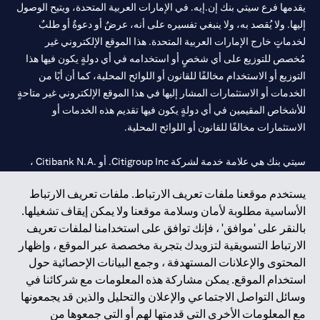
يقدمها فرع سيتي بنك إن.إيه. في الإمارات العربية المتحدة، ويتيح الوصول
إليها. ولا يُقصد به، ولا ينبغي تفسيره على أنه، عرضٌ أو دعوةٌ أو طلبٌ
لخدماتٍ خارج الإمارات العربية المتحدة. هذا الموقع الإلكتروني غير
مُخصص للتوزيع على أي شخصٍ أو استخدامه في أي دولةٍ يكون فيها هذا
التوزيع أو الاستخدام مخالفًا للقانون أو اللوائح المحلية، كما أن أيًا من
الخدمات أو الاستثمارات المشار إليها في هذا الموقع الإلكتروني غير متاحةٍ
للأشخاص المقيمين في أي دولةٍ يكون فيها تقديم هذه الخدمات أو
الاستثمارات مخالفًا للقانون أو اللوائح المحلية.
سيتي بنك هي علامة خدمة لشركة Citigroup Inc. أو .Citibank N.A ،
مستخدمة ومسجلة في جميع أنحاء العالم.
يستخدم موقعنا ملفات تعريف الارتباط. ملفات تعريف الارتباط
الأساسية مطلوبة لأمان وسلامة موقعنا ولا يمكن إيقاف تشغيلها.
سيتي بنك إن. إيه. الإمارات مسجل لدى مصرف الإمارات المركزي تحت
بالنقر على 'موافق' ، فإنك توافق على استخدامنا لملفات تعريف
أرقام التراخيص 202563 لفرع الوصل في دبي، 531989 لفرع مول
الارتباط التسويقية لتزويدك بتجربة مخصصة عبر الموقع ، وإظهار
الإمارات في دبي، و
CN-1002019
لفرع أبوظبي. هاتف: 4000 311 04.
المحتوى والإعلانات المستهدفة ، وجمع البيانات الإحصائية حول
فرع سيتي بنك إن إيه - الإمارات العربية المتحدة مرخص من مصرف
استخدام الموقع. يمكن مشاركة هذه المعلومات مع شركائنا في
الإمارات العربية المتحدة المركزي كفرع لبنك أجنبي.
وسائل التواصل الاجتماعي والإعلان والتحليل والذين قد يجمعونها
سيتي بنك إن إيه الإمارات العربية المتحدة مرخص من هيئة الأوراق المالية
مع المعلومات الأخرى التي قدمتها لهم أو التي جمعوها من
والسلع في الإمارات العربية المتحدة ("SCA") للقيام بالنشاط المالي لـ أ)