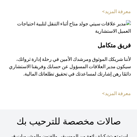
(opens in a new tab)
معرفة المزيد>
فريق متكامل
لأننا شريكك الموثوق ومرشدك الأمين في رحلة إدارة ثرواتك،
سيكون مدير العلاقات المسؤول عن حسابك وفريقنا الاستشاري
دائمًا رهن إشارتك لمساعدتك في تحقيق تطلعاتك المالية.
(opens in a new tab)
معرفة المزيد>
صالات مخصصة للترحيب بك
استمتع بتشكيلة رائعة من الموسيقى والفنون والمشروبات في