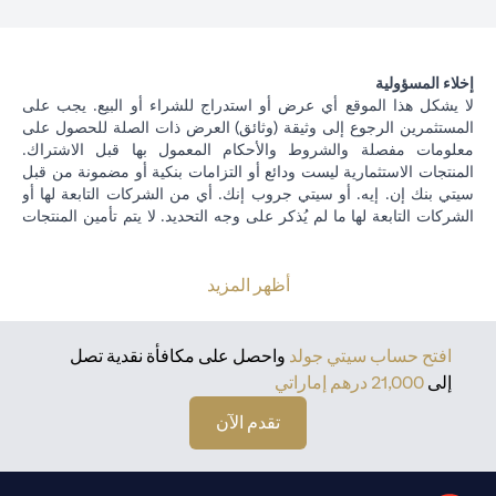
إخلاء المسؤولية
لا يشكل هذا الموقع أي عرض أو استدراج للشراء أو البيع. يجب على
المستثمرين الرجوع إلى وثيقة (وثائق) العرض ذات الصلة للحصول على
معلومات مفصلة والشروط والأحكام المعمول بها قبل الاشتراك.
المنتجات الاستثمارية ليست ودائع أو التزامات بنكية أو مضمونة من قبل
سيتي بنك إن. إيه. أو سيتي جروب إنك. أي من الشركات التابعة لها أو
الشركات التابعة لها ما لم يُذكر على وجه التحديد. لا يتم تأمين المنتجات
الاستثمارية من قبل الجهات الحكومية. تخضع منتجات الاستثمار والخزينة
لمخاطر الاستثمار ، بما في ذلك الخسارة المحتملة للمبلغ الأصلي
المستثمر. الأداء السابق ليس مؤشرا على النتائج المستقبلية: الأسعار
أظهر المزيد
يمكن أن ترتفع أو تنخفض. يجب أن يكون المستثمرون الذين يستثمرون
في استثمارات و / أو منتجات خزينة مقومة بعملة أجنبية (غير محلية) على
دراية بمخاطر تقلبات أسعار الصرف التي قد تتسبب في خسارة رأس
افتح حساب سيتي جولد
واحصل على مكافأة نقدية تصل
المال عند تحويل العملة الأجنبية إلى العملة المحلية للمستثمرين. لا تتوفر
إلى
21,000 درهم إماراتي
منتجات الاستثمار والخزانة للأشخاص الأمريكيين. تخضع جميع طلبات
الاستثمار ومنتجات الخزينة لشروط وأحكام الاستثمار الفردي ومنتجات
تقدم الآن
الخزينة. يدرك العميل أنه من مسؤوليته طلب المشورة القانونية و / أو
الضريبية فيما يتعلق بالعواقب القانونية والضريبية لمعاملاته الاستثمارية.
إذا قام العميل بتغيير الإقامة أو الجنسية أو مكان العمل ، فمن مسؤوليته