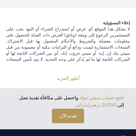
إخلاء المسؤولية
لا يشكل هذا الموقع أي عرض أو استدراج للشراء أو البيع. يجب على
المستثمرين الرجوع إلى وثيقة (وثائق) العرض ذات الصلة للحصول على
معلومات مفصلة والشروط والأحكام المعمول بها قبل الاشتراك.
المنتجات الاستثمارية ليست ودائع أو التزامات بنكية أو مضمونة من قبل
سيتي بنك إن. إيه. أو سيتي جروب إنك. أي من الشركات التابعة لها أو
الشركات التابعة لها ما لم يُذكر على وجه التحديد. لا يتم تأمين المنتجات
الاستثمارية من قبل الجهات الحكومية. تخضع منتجات الاستثمار والخزينة
لمخاطر الاستثمار ، بما في ذلك الخسارة المحتملة للمبلغ الأصلي
المستثمر. الأداء السابق ليس مؤشرا على النتائج المستقبلية: الأسعار
أظهر المزيد
يمكن أن ترتفع أو تنخفض. يجب أن يكون المستثمرون الذين يستثمرون
في استثمارات و / أو منتجات خزينة مقومة بعملة أجنبية (غير محلية) على
دراية بمخاطر تقلبات أسعار الصرف التي قد تتسبب في خسارة رأس
افتح حساب سيتي جولد
واحصل على مكافأة نقدية تصل
المال عند تحويل العملة الأجنبية إلى العملة المحلية للمستثمرين. لا تتوفر
إلى
21,000 درهم إماراتي
منتجات الاستثمار والخزانة للأشخاص الأمريكيين. تخضع جميع طلبات
الاستثمار ومنتجات الخزينة لشروط وأحكام الاستثمار الفردي ومنتجات
تقدم الآن
الخزينة. يدرك العميل أنه من مسؤوليته طلب المشورة القانونية و / أو
الضريبية فيما يتعلق بالعواقب القانونية والضريبية لمعاملاته الاستثمارية.
إذا قام العميل بتغيير الإقامة أو الجنسية أو مكان العمل ، فمن مسؤوليته