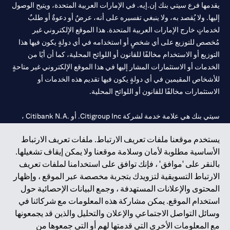
يقدمها فرع سيتي بنك إن.إيه. في الإمارات العربية المتحدة، ويتيح الوصول
إليها. ولا يُقصد به، ولا ينبغي تفسيره على أنه، عرضٌ أو دعوةٌ أو طلبٌ
لخدماتٍ خارج الإمارات العربية المتحدة. هذا الموقع الإلكتروني غير
مُخصص للتوزيع على أي شخصٍ أو استخدامه في أي دولةٍ يكون فيها هذا
التوزيع أو الاستخدام مخالفًا للقانون أو اللوائح المحلية، كما أن أيًا من
الخدمات أو الاستثمارات المشار إليها في هذا الموقع الإلكتروني غير متاحةٍ
للأشخاص المقيمين في أي دولةٍ يكون فيها تقديم هذه الخدمات أو
الاستثمارات مخالفًا للقانون أو اللوائح المحلية.
سيتي بنك هي علامة خدمة لشركة Citigroup Inc. أو .Citibank N.A ،
مستخدمة ومسجلة في جميع أنحاء العالم.
يستخدم موقعنا ملفات تعريف الارتباط. ملفات تعريف الارتباط
الأساسية مطلوبة لأمان وسلامة موقعنا ولا يمكن إيقاف تشغيلها.
سيتي بنك إن. إيه. الإمارات مسجل لدى مصرف الإمارات المركزي تحت
بالنقر على 'موافق' ، فإنك توافق على استخدامنا لملفات تعريف
أرقام التراخيص 202563 لفرع الوصل في دبي، 531989 لفرع مول
الارتباط التسويقية لتزويدك بتجربة مخصصة عبر الموقع ، وإظهار
الإمارات في دبي، و
CN-1002019
لفرع أبوظبي. هاتف: 4000 311 04.
المحتوى والإعلانات المستهدفة ، وجمع البيانات الإحصائية حول
فرع سيتي بنك إن إيه - الإمارات العربية المتحدة مرخص من مصرف
استخدام الموقع. يمكن مشاركة هذه المعلومات مع شركائنا في
الإمارات العربية المتحدة المركزي كفرع لبنك أجنبي.
وسائل التواصل الاجتماعي والإعلان والتحليل والذين قد يجمعونها
سيتي بنك إن إيه الإمارات العربية المتحدة مرخص من هيئة الأوراق المالية
مع المعلومات الأخرى التي قدمتها لهم أو التي جمعوها من
والسلع في الإمارات العربية المتحدة ("SCA") للقيام بالنشاط المالي لـ أ)