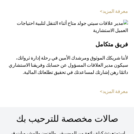
(opens in a new tab)
معرفة المزيد>
فريق متكامل
لأننا شريكك الموثوق ومرشدك الأمين في رحلة إدارة ثرواتك،
سيكون مدير العلاقات المسؤول عن حسابك وفريقنا الاستشاري
دائمًا رهن إشارتك لمساعدتك في تحقيق تطلعاتك المالية.
(opens in a new tab)
معرفة المزيد>
صالات مخصصة للترحيب بك
استمتع بتشكيلة رائعة من الموسيقى والفنون والمشروبات في