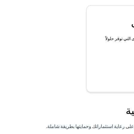
لتي توفر حلولاً
ة
لى رعاية استثماراتك وحمايتها بطريقة شاملة.