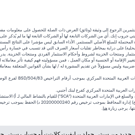
تثمرين الرجوع إلى وثيقة (وثائق) العرض ذات الصلة للحصول على معلومات مفصل
 جروب إنك. أي من الشركات التابعة لها أو الشركات التابعة لها ما لم يُذكر على 
 المحتملة للمبلغ الأصلي المستثمر. الأداء السابق ليس مؤشرا على النتائج المست
حلية) على دراية بمخاطر تقلبات أسعار الصرف التي قد تتسبب في خسارة رأس المال
ثمار ومنتجات الخزينة لشروط وأحكام الاستثمار الفردي ومنتجات الخزينة. يدرك
تغيير الإقامة أو الجنسية أو مكان العمل ، فمن مسؤوليته فهم كيفية تأثر معاملاته الا
ضريبية وليس مسؤولاً عن تقديم المشورة له / لها بشأن القوانين المتعلقة بمعامل
ت العربية المتحدة المركزي كفرع لبنك أجنبي.
(opens in a new tab)
فتها، يرجى زيارة
هنا
.
ديد من سيتي جولد برايفيت كلاينت أو حساب سيتي جولد،