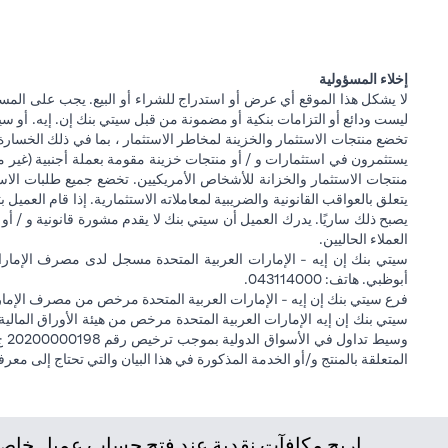
إخلاء المسؤولية
لا يشكل هذا الموقع أي عرض أو استدراج للشراء أو البيع. يجب على المس
ليست ودائع أو التزامات بنكية أو مضمونة من قبل سيتي بنك إن. إيه. أو سيتي
تخضع منتجات الاستثمار والخزينة لمخاطر الاستثمار ، بما في ذلك الخسارة
يستثمرون في استثمارات و / أو منتجات خزينة مقومة بعملة أجنبية (غير م
منتجات الاستثمار والخزانة للأشخاص الأمريكيين. تخضع جميع طلبات الاست
يتعلق بالعواقب القانونية والضريبية لمعاملاته الاستثمارية. إذا قام العميل ب
يصبح ذلك ساريًا. يدرك العميل أن سيتي بنك لا يقدم مشورة قانونية و / أو 
العملاء الحاليين.
أبوظبي. هاتف: 043114000.
فرع سيتي بنك إن إيه - الإمارات العربية المتحدة مرخص من مصرف الإمارا
المتعلقة بالمنتج و/أو الخدمة المذكورة في هذا البيان والتي تحتاج إلى معر
اربح مكافآت نقدية عند فتح حساب عميل خاص ج