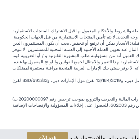
ة والشروط والأحكام المعمول بها قبل الاشتراك. المنتجات الاستثمارية
وجه التحديد. لا يتم تأمين المنتجات الاستثمارية من قبل الجهات الحكومية.
قبلية: الأسعار يمكن أن ترتفع أو تنخفض. يجب أن يكون المستثمرون الذين
 عند تحويل العملة الأجنبية إلى العملة المحلية للمستثمرين. لا تتوفر
 العميل أنه من مسؤوليته طلب المشورة القانونية و / أو الضريبية فيما
ستثمارية بهذا التغيير والامتثال لجميع القوانين واللوائح المعمول بها عندما
اته. لا يوفر سيتي بنك الإمارات العربية المتحدة مراقبة مستمرة لممتلكات
سيتي بنك إن إيه - الإمارات العربية المتحدة مسجل لدى مصرف الإمارات العربية المتحدة المركزي بموجب أرقام التراخيص BSD/504/83 لفرع الوصل دبي، و13/184/2019 لفرع مول الإمارات دبي، وBSD/692/83 لفرع
سيتي بنك إن إيه الإمارات العربية المتحدة مرخص من هيئة الأوراق المالية والسلع في الإمارات العربية المتحدة ("SCA") للقيام بالنشاط المالي لـ أ) الاستشارات المالية والتعريف والترويج بموجب ترخيص رقم 20200000097 ب)
وسيط تداول في الأسواق الدولية بموجب ترخيص رقم 20200000198 ج) إدارة المحافظ بموجب ترخيص رقم 20200000240 د) الحفظ بموجب ترخيص رقم 602003. للحصول على إخلاءات المسؤولية والإفصاحات الإضافية
 وتمويله، والاستثمار فيه.
(opens in a new tab)
قدم الآن