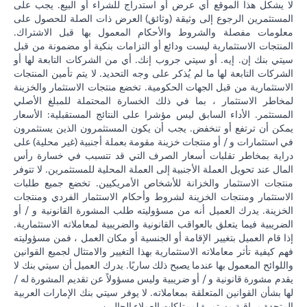
لا يشكل هذا الموقع أي عرض أو استدراج للشراء أو البيع. يجب على
المستثمرين الرجوع إلى وثيقة (وثائق) العرض ذات الصلة للحصول على
معلومات مفصلة والشروط والأحكام المعمول بها قبل الاشتراك.
المنتجات الاستثمارية ليست ودائع أو التزامات بنكية أو مضمونة من قبل
سيتي بنك إن. إيه. أو سيتي جروب إنك. أي من الشركات التابعة لها أو
الشركات التابعة لها ما لم يُذكر على وجه التحديد. لا يتم تأمين المنتجات
الاستثمارية من قبل الجهات الحكومية. تخضع منتجات الاستثمار والخزينة
لمخاطر الاستثمار ، بما في ذلك الخسارة المحتملة للمبلغ الأصلي
المستثمر. الأداء السابق ليس مؤشرا على النتائج المستقبلية: الأسعار
يمكن أن ترتفع أو تنخفض. يجب أن يكون المستثمرون الذين يستثمرون
في استثمارات و / أو منتجات خزينة مقومة بعملة أجنبية (غير محلية) على
دراية بمخاطر تقلبات أسعار الصرف التي قد تتسبب في خسارة رأس
المال عند تحويل العملة الأجنبية إلى العملة المحلية للمستثمرين. لا تتوفر
منتجات الاستثمار والخزانة للأشخاص الأمريكيين. تخضع جميع طلبات
الاستثمار ومنتجات الخزينة لشروط وأحكام الاستثمار الفردي ومنتجات
الخزينة. يدرك العميل أنه من مسؤوليته طلب المشورة القانونية و / أو
الضريبية فيما يتعلق بالعواقب القانونية والضريبية لمعاملاته الاستثمارية.
إذا قام العميل بتغيير الإقامة أو الجنسية أو مكان العمل ، فمن مسؤوليته
فهم كيفية تأثر معاملاته الاستثمارية بهذا التغيير والامتثال لجميع القوانين
واللوائح المعمول بها عندما يصبح ذلك ساريًا. يدرك العميل أن سيتي بنك لا
يقدم مشورة قانونية و / أو ضريبية وليس مسؤولاً عن تقديم المشورة له /
لها بشأن القوانين المتعلقة بمعاملاته. لا يوفر سيتي بنك الإمارات العربية
المتحدة مراقبة مستمرة لممتلكات العملاء الحاليين.