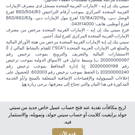
سيتي بنك إن إيه - الإمارات العربية المتحدة مسجل لدى مصرف الإمارات
العربية المتحدة المركزي بموجب أرقام التراخيص BSD/504/83 لفرع
الوصل دبي، و13/184/2019 لفرع مول الإمارات دبي، وBSD/692/83
لفرع أبوظبي. هاتف: 043114000.
فرع سيتي بنك إن إيه - الإمارات العربية المتحدة مرخص من مصرف
الإمارات العربية المتحدة المركزي كفرع لبنك أجنبي.
سيتي بنك إن إيه الإمارات العربية المتحدة مرخص من هيئة الأوراق المالية
والسلع في الإمارات العربية المتحدة ("SCA") للقيام بالنشاط المالي لـ أ)
الاستشارات المالية والتعريف والترويج بموجب ترخيص رقم
20200000097 ب) وسيط تداول في الأسواق الدولية بموجب ترخيص
رقم 20200000198 ج) إدارة المحافظ بموجب ترخيص رقم
20200000240 د) الحفظ بموجب ترخيص رقم 602003. للحصول على
إخلاءات المسؤولية والإفصاحات الإضافية المتعلقة بالمنتج و/أو الخدمة
(opens in a new tab)
المذكورة في هذا البيان والتي تحتاج إلى معرفتها، يرجى زيارة
هنا
.
اربح مكافآت نقدية عند فتح حساب عميل خاص جديد من سيتي
جولد برايفيت كلاينت أو حساب سيتي جولد، وتمويله، والاستثمار
فيه.
(opens in a new tab)
قدم الآن