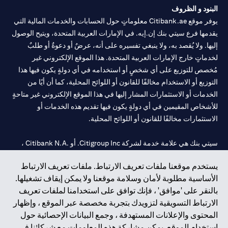
البنود و الظروف
يوفر موقع Citibank.ae معلوماتٍ حول الحسابات والخدمات المالية التي
يقدمها فرع سيتي بنك إن.إيه. في الإمارات العربية المتحدة، ويتيح الوصول
إليها. ولا يُقصد به، ولا ينبغي تفسيره على أنه، عرضٌ أو دعوةٌ أو طلبٌ
لخدماتٍ خارج الإمارات العربية المتحدة. هذا الموقع الإلكتروني غير
مُخصص للتوزيع على أي شخصٍ أو استخدامه في أي دولةٍ يكون فيها هذا
التوزيع أو الاستخدام مخالفًا للقانون أو اللوائح المحلية، كما أن أيًا من
الخدمات أو الاستثمارات المشار إليها في هذا الموقع الإلكتروني غير متاحةٍ
للأشخاص المقيمين في أي دولةٍ يكون فيها تقديم هذه الخدمات أو
الاستثمارات مخالفًا للقانون أو اللوائح المحلية.
سيتي بنك هي علامة خدمة لشركة Citigroup Inc. أو .Citibank N.A ،
مستخدمة ومسجلة في جميع أنحاء العالم.
يستخدم موقعنا ملفات تعريف الارتباط. ملفات تعريف الارتباط
الأساسية مطلوبة لأمان وسلامة موقعنا ولا يمكن إيقاف تشغيلها.
سيتي بنك إن. إيه. الإمارات مسجل لدى مصرف الإمارات المركزي تحت
بالنقر على 'موافق' ، فإنك توافق على استخدامنا لملفات تعريف
أرقام التراخيص 202563 لفرع الوصل في دبي، 531989 لفرع مول
الارتباط التسويقية لتزويدك بتجربة مخصصة عبر الموقع ، وإظهار
الإمارات في دبي، و
CN-1002019
لفرع أبوظبي. هاتف: 4000 311 04.
المحتوى والإعلانات المستهدفة ، وجمع البيانات الإحصائية حول
فرع سيتي بنك إن إيه - الإمارات العربية المتحدة مرخص من مصرف
استخدام الموقع. يمكن مشاركة هذه المعلومات مع شركائنا في