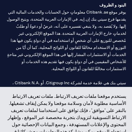
البنود و الظروف
يوفر موقع Citibank.ae معلوماتٍ حول الحسابات والخدمات المالية التي
يقدمها فرع سيتي بنك إن.إيه. في الإمارات العربية المتحدة، ويتيح الوصول
إليها. ولا يُقصد به، ولا ينبغي تفسيره على أنه، عرضٌ أو دعوةٌ أو طلبٌ
لخدماتٍ خارج الإمارات العربية المتحدة. هذا الموقع الإلكتروني غير
مُخصص للتوزيع على أي شخصٍ أو استخدامه في أي دولةٍ يكون فيها هذا
التوزيع أو الاستخدام مخالفًا للقانون أو اللوائح المحلية، كما أن أيًا من
الخدمات أو الاستثمارات المشار إليها في هذا الموقع الإلكتروني غير متاحةٍ
للأشخاص المقيمين في أي دولةٍ يكون فيها تقديم هذه الخدمات أو
الاستثمارات مخالفًا للقانون أو اللوائح المحلية.
سيتي بنك هي علامة خدمة لشركة Citigroup Inc. أو .Citibank N.A ،
مستخدمة ومسجلة في جميع أنحاء العالم.
يستخدم موقعنا ملفات تعريف الارتباط. ملفات تعريف الارتباط
الأساسية مطلوبة لأمان وسلامة موقعنا ولا يمكن إيقاف تشغيلها.
سيتي بنك إن. إيه. الإمارات مسجل لدى مصرف الإمارات المركزي تحت
بالنقر على 'موافق' ، فإنك توافق على استخدامنا لملفات تعريف
أرقام التراخيص 202563 لفرع الوصل في دبي، 531989 لفرع مول
الارتباط التسويقية لتزويدك بتجربة مخصصة عبر الموقع ، وإظهار
الإمارات في دبي، و
CN-1002019
لفرع أبوظبي. هاتف: 4000 311 04.
المحتوى والإعلانات المستهدفة ، وجمع البيانات الإحصائية حول
فرع سيتي بنك إن إيه - الإمارات العربية المتحدة مرخص من مصرف
استخدام الموقع. يمكن مشاركة هذه المعلومات مع شركائنا في