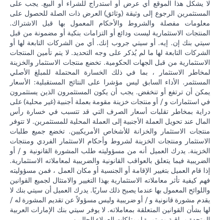
لا يشكل هذا الموقع أي عرض أو استدراج للشراء أو البيع. يجب على
المستثمرين الرجوع إلى وثيقة (وثائق) العرض ذات الصلة للحصول على
معلومات مفصلة والشروط والأحكام المعمول بها قبل الاشتراك.
المنتجات الاستثمارية ليست ودائع أو التزامات بنكية أو مضمونة من قبل
سيتي بنك إن. إيه. أو سيتي جروب إنك. أي من الشركات التابعة لها أو
الشركات التابعة لها ما لم يُذكر على وجه التحديد. لا يتم تأمين المنتجات
الاستثمارية من قبل الجهات الحكومية. تخضع منتجات الاستثمار والخزينة
لمخاطر الاستثمار ، بما في ذلك الخسارة المحتملة للمبلغ الأصلي
المستثمر. الأداء السابق ليس مؤشرا على النتائج المستقبلية: الأسعار
يمكن أن ترتفع أو تنخفض. يجب أن يكون المستثمرون الذين يستثمرون
في استثمارات و / أو منتجات خزينة مقومة بعملة أجنبية (غير محلية) على
دراية بمخاطر تقلبات أسعار الصرف التي قد تتسبب في خسارة رأس
المال عند تحويل العملة الأجنبية إلى العملة المحلية للمستثمرين. لا تتوفر
منتجات الاستثمار والخزانة للأشخاص الأمريكيين. تخضع جميع طلبات
الاستثمار ومنتجات الخزينة لشروط وأحكام الاستثمار الفردي ومنتجات
الخزينة. يدرك العميل أنه من مسؤوليته طلب المشورة القانونية و / أو
الضريبية فيما يتعلق بالعواقب القانونية والضريبية لمعاملاته الاستثمارية.
إذا قام العميل بتغيير الإقامة أو الجنسية أو مكان العمل ، فمن مسؤوليته
فهم كيفية تأثر معاملاته الاستثمارية بهذا التغيير والامتثال لجميع القوانين
واللوائح المعمول بها عندما يصبح ذلك ساريًا. يدرك العميل أن سيتي بنك لا
يقدم مشورة قانونية و / أو ضريبية وليس مسؤولاً عن تقديم المشورة له /
لها بشأن القوانين المتعلقة بمعاملاته. لا يوفر سيتي بنك الإمارات العربية
المتحدة مراقبة مستمرة لممتلكات العملاء الحاليين.