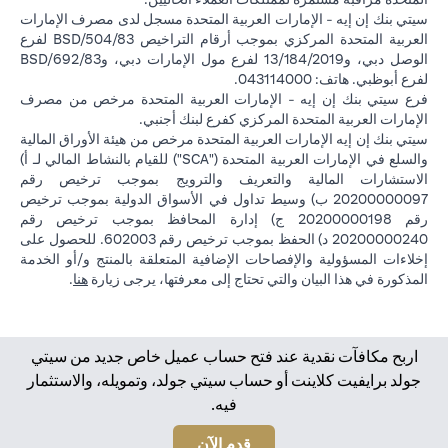
سيتي بنك إن إيه - الإمارات العربية المتحدة مسجل لدى مصرف الإمارات
العربية المتحدة المركزي بموجب أرقام التراخيص BSD/504/83 لفرع
الوصل دبي، و13/184/2019 لفرع مول الإمارات دبي، وBSD/692/83
لفرع أبوظبي. هاتف: 043114000.
فرع سيتي بنك إن إيه - الإمارات العربية المتحدة مرخص من مصرف
الإمارات العربية المتحدة المركزي كفرع لبنك أجنبي.
سيتي بنك إن إيه الإمارات العربية المتحدة مرخص من هيئة الأوراق المالية
والسلع في الإمارات العربية المتحدة ("SCA") للقيام بالنشاط المالي لـ أ)
الاستشارات المالية والتعريف والترويج بموجب ترخيص رقم
20200000097 ب) وسيط تداول في الأسواق الدولية بموجب ترخيص
رقم 20200000198 ج) إدارة المحافظ بموجب ترخيص رقم
20200000240 د) الحفظ بموجب ترخيص رقم 602003. للحصول على
إخلاءات المسؤولية والإفصاحات الإضافية المتعلقة بالمنتج و/أو الخدمة
(opens in a new tab)
المذكورة في هذا البيان والتي تحتاج إلى معرفتها، يرجى زيارة
هنا
.
اربح مكافآت نقدية عند فتح حساب عميل خاص جديد من سيتي
جولد برايفيت كلاينت أو حساب سيتي جولد، وتمويله، والاستثمار
فيه.
(opens in a new tab)
قدم الآن