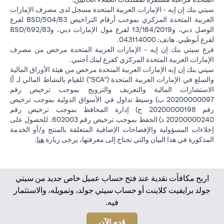
سيتي بنك إن إيه - الإمارات العربية المتحدة مسجل لدى مصرف الإمارات
العربية المتحدة المركزي بموجب أرقام التراخيص BSD/504/83 لفرع
الوصل دبي، و13/184/2019 لفرع مول الإمارات دبي، وBSD/692/83
لفرع أبوظبي. هاتف: 043114000.
فرع سيتي بنك إن إيه - الإمارات العربية المتحدة مرخص من مصرف
الإمارات العربية المتحدة المركزي كفرع لبنك أجنبي.
سيتي بنك إن إيه الإمارات العربية المتحدة مرخص من هيئة الأوراق المالية
والسلع في الإمارات العربية المتحدة ("SCA") للقيام بالنشاط المالي لـ أ)
الاستشارات المالية والتعريف والترويج بموجب ترخيص رقم
20200000097 ب) وسيط تداول في الأسواق الدولية بموجب ترخيص
رقم 20200000198 ج) إدارة المحافظ بموجب ترخيص رقم
20200000240 د) الحفظ بموجب ترخيص رقم 602003. للحصول على
إخلاءات المسؤولية والإفصاحات الإضافية المتعلقة بالمنتج و/أو الخدمة
(opens in a new tab)
المذكورة في هذا البيان والتي تحتاج إلى معرفتها، يرجى زيارة
هنا
.
اربح مكافآت نقدية عند فتح حساب عميل خاص جديد من سيتي
جولد برايفيت كلاينت أو حساب سيتي جولد، وتمويله، والاستثمار
فيه.
(opens in a new tab)
قدم الآن