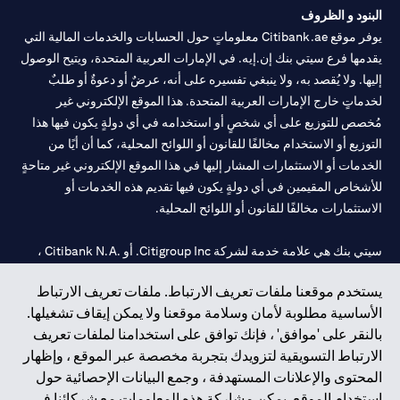
البنود و الظروف
يوفر موقع Citibank.ae معلوماتٍ حول الحسابات والخدمات المالية التي
يقدمها فرع سيتي بنك إن.إيه. في الإمارات العربية المتحدة، ويتيح الوصول
إليها. ولا يُقصد به، ولا ينبغي تفسيره على أنه، عرضٌ أو دعوةٌ أو طلبٌ
لخدماتٍ خارج الإمارات العربية المتحدة. هذا الموقع الإلكتروني غير
مُخصص للتوزيع على أي شخصٍ أو استخدامه في أي دولةٍ يكون فيها هذا
التوزيع أو الاستخدام مخالفًا للقانون أو اللوائح المحلية، كما أن أيًا من
الخدمات أو الاستثمارات المشار إليها في هذا الموقع الإلكتروني غير متاحةٍ
للأشخاص المقيمين في أي دولةٍ يكون فيها تقديم هذه الخدمات أو
الاستثمارات مخالفًا للقانون أو اللوائح المحلية.
سيتي بنك هي علامة خدمة لشركة Citigroup Inc. أو .Citibank N.A ،
مستخدمة ومسجلة في جميع أنحاء العالم.
يستخدم موقعنا ملفات تعريف الارتباط. ملفات تعريف الارتباط
الأساسية مطلوبة لأمان وسلامة موقعنا ولا يمكن إيقاف تشغيلها.
سيتي بنك إن. إيه. الإمارات مسجل لدى مصرف الإمارات المركزي تحت
بالنقر على 'موافق' ، فإنك توافق على استخدامنا لملفات تعريف
أرقام التراخيص 202563 لفرع الوصل في دبي، 531989 لفرع مول
الارتباط التسويقية لتزويدك بتجربة مخصصة عبر الموقع ، وإظهار
الإمارات في دبي، و
CN-1002019
لفرع أبوظبي. هاتف: 4000 311 04.
المحتوى والإعلانات المستهدفة ، وجمع البيانات الإحصائية حول
فرع سيتي بنك إن إيه - الإمارات العربية المتحدة مرخص من مصرف
استخدام الموقع. يمكن مشاركة هذه المعلومات مع شركائنا في