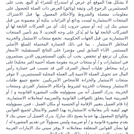
لا يشكل هذا الموقع أي عرض أو استدراج للشراء أو البيع. يجب على
المستثمرين الرجوع إلى وثيقة (وثائق) العرض ذات الصلة للحصول على
معلومات مفصلة والشروط والأحكام المعمول بها قبل الاشتراك.
المنتجات الاستثمارية ليست ودائع أو التزامات بنكية أو مضمونة من قبل
سيتي بنك إن. إيه. أو سيتي جروب إنك. أي من الشركات التابعة لها أو
الشركات التابعة لها ما لم يُذكر على وجه التحديد. لا يتم تأمين المنتجات
الاستثمارية من قبل الجهات الحكومية. تخضع منتجات الاستثمار والخزينة
لمخاطر الاستثمار ، بما في ذلك الخسارة المحتملة للمبلغ الأصلي
المستثمر. الأداء السابق ليس مؤشرا على النتائج المستقبلية: الأسعار
يمكن أن ترتفع أو تنخفض. يجب أن يكون المستثمرون الذين يستثمرون
في استثمارات و / أو منتجات خزينة مقومة بعملة أجنبية (غير محلية) على
دراية بمخاطر تقلبات أسعار الصرف التي قد تتسبب في خسارة رأس
المال عند تحويل العملة الأجنبية إلى العملة المحلية للمستثمرين. لا تتوفر
منتجات الاستثمار والخزانة للأشخاص الأمريكيين. تخضع جميع طلبات
الاستثمار ومنتجات الخزينة لشروط وأحكام الاستثمار الفردي ومنتجات
الخزينة. يدرك العميل أنه من مسؤوليته طلب المشورة القانونية و / أو
الضريبية فيما يتعلق بالعواقب القانونية والضريبية لمعاملاته الاستثمارية.
إذا قام العميل بتغيير الإقامة أو الجنسية أو مكان العمل ، فمن مسؤوليته
فهم كيفية تأثر معاملاته الاستثمارية بهذا التغيير والامتثال لجميع القوانين
واللوائح المعمول بها عندما يصبح ذلك ساريًا. يدرك العميل أن سيتي بنك لا
يقدم مشورة قانونية و / أو ضريبية وليس مسؤولاً عن تقديم المشورة له /
لها بشأن القوانين المتعلقة بمعاملاته. لا يوفر سيتي بنك الإمارات العربية
المتحدة مراقبة مستمرة لممتلكات العملاء الحاليين.