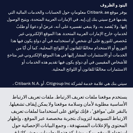
البنود و الظروف
يوفر موقع Citibank.ae معلوماتٍ حول الحسابات والخدمات المالية التي
يقدمها فرع سيتي بنك إن.إيه. في الإمارات العربية المتحدة، ويتيح الوصول
إليها. ولا يُقصد به، ولا ينبغي تفسيره على أنه، عرضٌ أو دعوةٌ أو طلبٌ
لخدماتٍ خارج الإمارات العربية المتحدة. هذا الموقع الإلكتروني غير
مُخصص للتوزيع على أي شخصٍ أو استخدامه في أي دولةٍ يكون فيها هذا
التوزيع أو الاستخدام مخالفًا للقانون أو اللوائح المحلية، كما أن أيًا من
الخدمات أو الاستثمارات المشار إليها في هذا الموقع الإلكتروني غير متاحةٍ
للأشخاص المقيمين في أي دولةٍ يكون فيها تقديم هذه الخدمات أو
الاستثمارات مخالفًا للقانون أو اللوائح المحلية.
سيتي بنك هي علامة خدمة لشركة Citigroup Inc. أو .Citibank N.A ،
مستخدمة ومسجلة في جميع أنحاء العالم.
يستخدم موقعنا ملفات تعريف الارتباط. ملفات تعريف الارتباط
الأساسية مطلوبة لأمان وسلامة موقعنا ولا يمكن إيقاف تشغيلها.
سيتي بنك إن. إيه. الإمارات مسجل لدى مصرف الإمارات المركزي تحت
بالنقر على 'موافق' ، فإنك توافق على استخدامنا لملفات تعريف
أرقام التراخيص 202563 لفرع الوصل في دبي، 531989 لفرع مول
الارتباط التسويقية لتزويدك بتجربة مخصصة عبر الموقع ، وإظهار
الإمارات في دبي، و
CN-1002019
لفرع أبوظبي. هاتف: 4000 311 04.
المحتوى والإعلانات المستهدفة ، وجمع البيانات الإحصائية حول
فرع سيتي بنك إن إيه - الإمارات العربية المتحدة مرخص من مصرف
استخدام الموقع. يمكن مشاركة هذه المعلومات مع شركائنا في