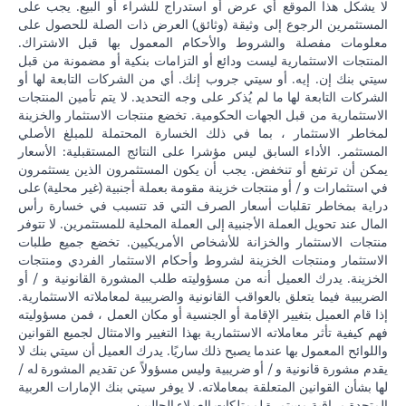
لا يشكل هذا الموقع أي عرض أو استدراج للشراء أو البيع. يجب على
المستثمرين الرجوع إلى وثيقة (وثائق) العرض ذات الصلة للحصول على
معلومات مفصلة والشروط والأحكام المعمول بها قبل الاشتراك.
المنتجات الاستثمارية ليست ودائع أو التزامات بنكية أو مضمونة من قبل
سيتي بنك إن. إيه. أو سيتي جروب إنك. أي من الشركات التابعة لها أو
الشركات التابعة لها ما لم يُذكر على وجه التحديد. لا يتم تأمين المنتجات
الاستثمارية من قبل الجهات الحكومية. تخضع منتجات الاستثمار والخزينة
لمخاطر الاستثمار ، بما في ذلك الخسارة المحتملة للمبلغ الأصلي
المستثمر. الأداء السابق ليس مؤشرا على النتائج المستقبلية: الأسعار
يمكن أن ترتفع أو تنخفض. يجب أن يكون المستثمرون الذين يستثمرون
في استثمارات و / أو منتجات خزينة مقومة بعملة أجنبية (غير محلية) على
دراية بمخاطر تقلبات أسعار الصرف التي قد تتسبب في خسارة رأس
المال عند تحويل العملة الأجنبية إلى العملة المحلية للمستثمرين. لا تتوفر
منتجات الاستثمار والخزانة للأشخاص الأمريكيين. تخضع جميع طلبات
الاستثمار ومنتجات الخزينة لشروط وأحكام الاستثمار الفردي ومنتجات
الخزينة. يدرك العميل أنه من مسؤوليته طلب المشورة القانونية و / أو
الضريبية فيما يتعلق بالعواقب القانونية والضريبية لمعاملاته الاستثمارية.
إذا قام العميل بتغيير الإقامة أو الجنسية أو مكان العمل ، فمن مسؤوليته
فهم كيفية تأثر معاملاته الاستثمارية بهذا التغيير والامتثال لجميع القوانين
واللوائح المعمول بها عندما يصبح ذلك ساريًا. يدرك العميل أن سيتي بنك لا
يقدم مشورة قانونية و / أو ضريبية وليس مسؤولاً عن تقديم المشورة له /
لها بشأن القوانين المتعلقة بمعاملاته. لا يوفر سيتي بنك الإمارات العربية
المتحدة مراقبة مستمرة لممتلكات العملاء الحاليين.