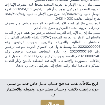
سيتي بنك إن إيه - الإمارات العربية المتحدة مسجل لدى مصرف الإمارات
العربية المتحدة المركزي بموجب أرقام التراخيص BSD/504/83 لفرع
الوصل دبي، و13/184/2019 لفرع مول الإمارات دبي، وBSD/692/83
لفرع أبوظبي. هاتف: 043114000.
فرع سيتي بنك إن إيه - الإمارات العربية المتحدة مرخص من مصرف
الإمارات العربية المتحدة المركزي كفرع لبنك أجنبي.
سيتي بنك إن إيه الإمارات العربية المتحدة مرخص من هيئة الأوراق المالية
والسلع في الإمارات العربية المتحدة ("SCA") للقيام بالنشاط المالي لـ أ)
الاستشارات المالية والتعريف والترويج بموجب ترخيص رقم
20200000097 ب) وسيط تداول في الأسواق الدولية بموجب ترخيص
رقم 20200000198 ج) إدارة المحافظ بموجب ترخيص رقم
20200000240 د) الحفظ بموجب ترخيص رقم 602003. للحصول على
إخلاءات المسؤولية والإفصاحات الإضافية المتعلقة بالمنتج و/أو الخدمة
(opens in a new tab)
المذكورة في هذا البيان والتي تحتاج إلى معرفتها، يرجى زيارة
هنا
.
اربح مكافآت نقدية عند فتح حساب عميل خاص جديد من سيتي
جولد برايفيت كلاينت أو حساب سيتي جولد، وتمويله، والاستثمار
فيه.
(opens in a new tab)
قدم الآن