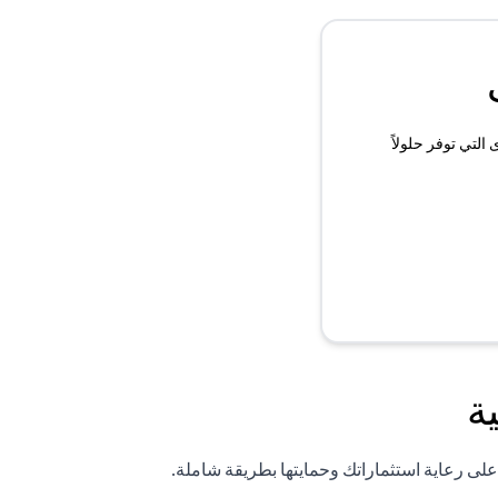
لتي توفر حلولاً
ة
لى رعاية استثماراتك وحمايتها بطريقة شاملة.