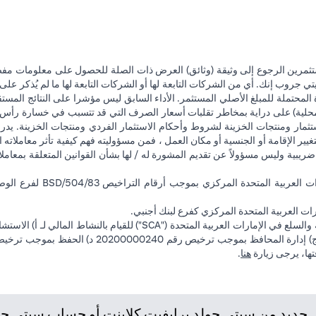
تثمرين الرجوع إلى وثيقة (وثائق) العرض ذات الصلة للحصول على معلومات مفصل
 جروب إنك. أي من الشركات التابعة لها أو الشركات التابعة لها ما لم يُذكر على 
 المحتملة للمبلغ الأصلي المستثمر. الأداء السابق ليس مؤشرا على النتائج المست
حلية) على دراية بمخاطر تقلبات أسعار الصرف التي قد تتسبب في خسارة رأس المال
ثمار ومنتجات الخزينة لشروط وأحكام الاستثمار الفردي ومنتجات الخزينة. يدرك
تغيير الإقامة أو الجنسية أو مكان العمل ، فمن مسؤوليته فهم كيفية تأثر معاملاته الا
ضريبية وليس مسؤولاً عن تقديم المشورة له / لها بشأن القوانين المتعلقة بمعامل
ت العربية المتحدة المركزي كفرع لبنك أجنبي.
(opens in a new tab)
فتها، يرجى زيارة
هنا
.
ديد من سيتي جولد برايفيت كلاينت أو حساب سيتي جولد،