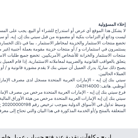
إخلاء المسؤولية
لا يشكل هذا الموقع أي عرض أو استدراج للشراء أو البيع. يجب على المس
ليست ودائع أو التزامات بنكية أو مضمونة من قبل سيتي بنك إن. إيه. أو سيتي
تخضع منتجات الاستثمار والخزينة لمخاطر الاستثمار ، بما في ذلك الخسارة
يستثمرون في استثمارات و / أو منتجات خزينة مقومة بعملة أجنبية (غير م
منتجات الاستثمار والخزانة للأشخاص الأمريكيين. تخضع جميع طلبات الاست
يتعلق بالعواقب القانونية والضريبية لمعاملاته الاستثمارية. إذا قام العميل ب
يصبح ذلك ساريًا. يدرك العميل أن سيتي بنك لا يقدم مشورة قانونية و / أو 
العملاء الحاليين.
أبوظبي. هاتف: 043114000.
فرع سيتي بنك إن إيه - الإمارات العربية المتحدة مرخص من مصرف الإمارا
المتعلقة بالمنتج و/أو الخدمة المذكورة في هذا البيان والتي تحتاج إلى معر
اربح مكافآت نقدية عند فتح حساب عميل خاص ج