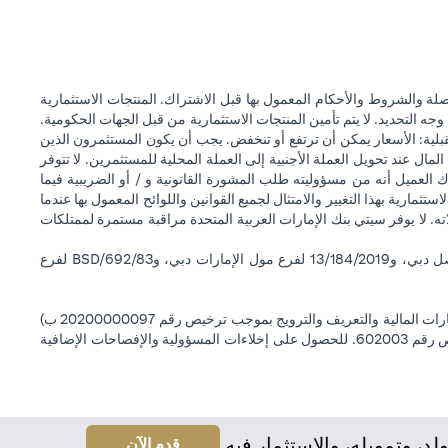
ة والشروط والأحكام المعمول بها قبل الاشتراك. المنتجات الاستثمارية
وجه التحديد. لا يتم تأمين المنتجات الاستثمارية من قبل الجهات الحكومية.
قبلية: الأسعار يمكن أن ترتفع أو تنخفض. يجب أن يكون المستثمرون الذين
 عند تحويل العملة الأجنبية إلى العملة المحلية للمستثمرين. لا تتوفر
 العميل أنه من مسؤوليته طلب المشورة القانونية و / أو الضريبية فيما
ستثمارية بهذا التغيير والامتثال لجميع القوانين واللوائح المعمول بها عندما
اته. لا يوفر سيتي بنك الإمارات العربية المتحدة مراقبة مستمرة لممتلكات
سيتي بنك إن إيه - الإمارات العربية المتحدة مسجل لدى مصرف الإمارات العربية المتحدة المركزي بموجب أرقام التراخيص BSD/504/83 لفرع الوصل دبي، و13/184/2019 لفرع مول الإمارات دبي، وBSD/692/83 لفرع
سيتي بنك إن إيه الإمارات العربية المتحدة مرخص من هيئة الأوراق المالية والسلع في الإمارات العربية المتحدة ("SCA") للقيام بالنشاط المالي لـ أ) الاستشارات المالية والتعريف والترويج بموجب ترخيص رقم 20200000097 ب)
وسيط تداول في الأسواق الدولية بموجب ترخيص رقم 20200000198 ج) إدارة المحافظ بموجب ترخيص رقم 20200000240 د) الحفظ بموجب ترخيص رقم 602003. للحصول على إخلاءات المسؤولية والإفصاحات الإضافية
 وتمويله، والاستثمار فيه.
(opens in a new tab)
قدم الآن