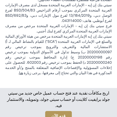
سيتي بنك إن إيه - الإمارات العربية المتحدة مسجل لدى مصرف الإمارات
العربية المتحدة المركزي بموجب أرقام التراخيص BSD/504/83 لفرع
الوصل دبي، و13/184/2019 لفرع مول الإمارات دبي، وBSD/692/83
لفرع أبوظبي. هاتف: 043114000.
فرع سيتي بنك إن إيه - الإمارات العربية المتحدة مرخص من مصرف
الإمارات العربية المتحدة المركزي كفرع لبنك أجنبي.
سيتي بنك إن إيه الإمارات العربية المتحدة مرخص من هيئة الأوراق المالية
والسلع في الإمارات العربية المتحدة ("SCA") للقيام بالنشاط المالي لـ أ)
الاستشارات المالية والتعريف والترويج بموجب ترخيص رقم
20200000097 ب) وسيط تداول في الأسواق الدولية بموجب ترخيص
رقم 20200000198 ج) إدارة المحافظ بموجب ترخيص رقم
20200000240 د) الحفظ بموجب ترخيص رقم 602003. للحصول على
إخلاءات المسؤولية والإفصاحات الإضافية المتعلقة بالمنتج و/أو الخدمة
(opens in a new tab)
المذكورة في هذا البيان والتي تحتاج إلى معرفتها، يرجى زيارة
هنا
.
اربح مكافآت نقدية عند فتح حساب عميل خاص جديد من سيتي
جولد برايفيت كلاينت أو حساب سيتي جولد، وتمويله، والاستثمار
فيه.
(opens in a new tab)
قدم الآن