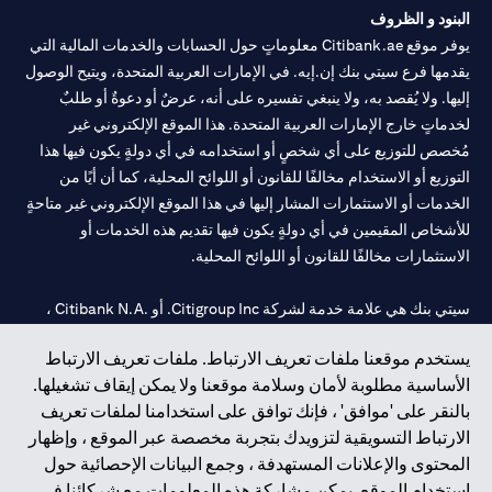
البنود و الظروف
يوفر موقع Citibank.ae معلوماتٍ حول الحسابات والخدمات المالية التي
يقدمها فرع سيتي بنك إن.إيه. في الإمارات العربية المتحدة، ويتيح الوصول
إليها. ولا يُقصد به، ولا ينبغي تفسيره على أنه، عرضٌ أو دعوةٌ أو طلبٌ
لخدماتٍ خارج الإمارات العربية المتحدة. هذا الموقع الإلكتروني غير
مُخصص للتوزيع على أي شخصٍ أو استخدامه في أي دولةٍ يكون فيها هذا
التوزيع أو الاستخدام مخالفًا للقانون أو اللوائح المحلية، كما أن أيًا من
الخدمات أو الاستثمارات المشار إليها في هذا الموقع الإلكتروني غير متاحةٍ
للأشخاص المقيمين في أي دولةٍ يكون فيها تقديم هذه الخدمات أو
الاستثمارات مخالفًا للقانون أو اللوائح المحلية.
سيتي بنك هي علامة خدمة لشركة Citigroup Inc. أو .Citibank N.A ،
مستخدمة ومسجلة في جميع أنحاء العالم.
يستخدم موقعنا ملفات تعريف الارتباط. ملفات تعريف الارتباط
الأساسية مطلوبة لأمان وسلامة موقعنا ولا يمكن إيقاف تشغيلها.
سيتي بنك إن. إيه. الإمارات مسجل لدى مصرف الإمارات المركزي تحت
بالنقر على 'موافق' ، فإنك توافق على استخدامنا لملفات تعريف
أرقام التراخيص 202563 لفرع الوصل في دبي، 531989 لفرع مول
الارتباط التسويقية لتزويدك بتجربة مخصصة عبر الموقع ، وإظهار
الإمارات في دبي، و
CN-1002019
لفرع أبوظبي. هاتف: 4000 311 04.
المحتوى والإعلانات المستهدفة ، وجمع البيانات الإحصائية حول
فرع سيتي بنك إن إيه - الإمارات العربية المتحدة مرخص من مصرف
استخدام الموقع. يمكن مشاركة هذه المعلومات مع شركائنا في