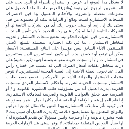
لا يشكل هذا الموقع أي عرض أو استدراج للشراء أو البيع. يجب على
المستثمرين الرجوع إلى وثيقة (وثائق) العرض ذات الصلة للحصول على
معلومات مفصلة والشروط والأحكام المعمول بها قبل الاشتراك.
المنتجات الاستثمارية ليست ودائع أو التزامات بنكية أو مضمونة من قبل
سيتي بنك إن. إيه. أو سيتي جروب إنك. أي من الشركات التابعة لها أو
الشركات التابعة لها ما لم يُذكر على وجه التحديد. لا يتم تأمين المنتجات
الاستثمارية من قبل الجهات الحكومية. تخضع منتجات الاستثمار والخزينة
لمخاطر الاستثمار ، بما في ذلك الخسارة المحتملة للمبلغ الأصلي
المستثمر. الأداء السابق ليس مؤشرا على النتائج المستقبلية: الأسعار
يمكن أن ترتفع أو تنخفض. يجب أن يكون المستثمرون الذين يستثمرون
في استثمارات و / أو منتجات خزينة مقومة بعملة أجنبية (غير محلية) على
دراية بمخاطر تقلبات أسعار الصرف التي قد تتسبب في خسارة رأس
المال عند تحويل العملة الأجنبية إلى العملة المحلية للمستثمرين. لا تتوفر
منتجات الاستثمار والخزانة للأشخاص الأمريكيين. تخضع جميع طلبات
الاستثمار ومنتجات الخزينة لشروط وأحكام الاستثمار الفردي ومنتجات
الخزينة. يدرك العميل أنه من مسؤوليته طلب المشورة القانونية و / أو
الضريبية فيما يتعلق بالعواقب القانونية والضريبية لمعاملاته الاستثمارية.
إذا قام العميل بتغيير الإقامة أو الجنسية أو مكان العمل ، فمن مسؤوليته
فهم كيفية تأثر معاملاته الاستثمارية بهذا التغيير والامتثال لجميع القوانين
واللوائح المعمول بها عندما يصبح ذلك ساريًا. يدرك العميل أن سيتي بنك لا
يقدم مشورة قانونية و / أو ضريبية وليس مسؤولاً عن تقديم المشورة له /
لها بشأن القوانين المتعلقة بمعاملاته. لا يوفر سيتي بنك الإمارات العربية
المتحدة مراقبة مستمرة لممتلكات العملاء الحاليين.