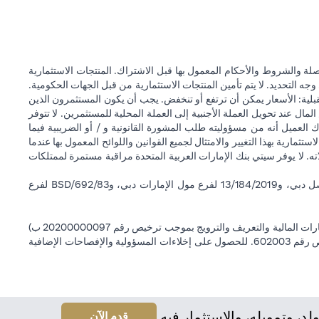
ة والشروط والأحكام المعمول بها قبل الاشتراك. المنتجات الاستثمارية
وجه التحديد. لا يتم تأمين المنتجات الاستثمارية من قبل الجهات الحكومية.
قبلية: الأسعار يمكن أن ترتفع أو تنخفض. يجب أن يكون المستثمرون الذين
 عند تحويل العملة الأجنبية إلى العملة المحلية للمستثمرين. لا تتوفر
 العميل أنه من مسؤوليته طلب المشورة القانونية و / أو الضريبية فيما
ستثمارية بهذا التغيير والامتثال لجميع القوانين واللوائح المعمول بها عندما
اته. لا يوفر سيتي بنك الإمارات العربية المتحدة مراقبة مستمرة لممتلكات
سيتي بنك إن إيه - الإمارات العربية المتحدة مسجل لدى مصرف الإمارات العربية المتحدة المركزي بموجب أرقام التراخيص BSD/504/83 لفرع الوصل دبي، و13/184/2019 لفرع مول الإمارات دبي، وBSD/692/83 لفرع
سيتي بنك إن إيه الإمارات العربية المتحدة مرخص من هيئة الأوراق المالية والسلع في الإمارات العربية المتحدة ("SCA") للقيام بالنشاط المالي لـ أ) الاستشارات المالية والتعريف والترويج بموجب ترخيص رقم 20200000097 ب)
وسيط تداول في الأسواق الدولية بموجب ترخيص رقم 20200000198 ج) إدارة المحافظ بموجب ترخيص رقم 20200000240 د) الحفظ بموجب ترخيص رقم 602003. للحصول على إخلاءات المسؤولية والإفصاحات الإضافية
 وتمويله، والاستثمار فيه.
(opens in a new tab)
قدم الآن