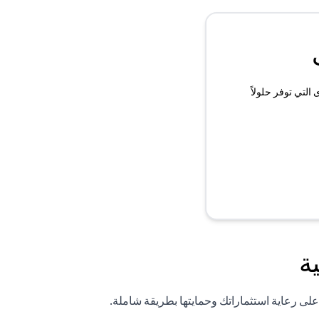
لتي توفر حلولاً
ة
لى رعاية استثماراتك وحمايتها بطريقة شاملة.