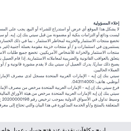
إخلاء المسؤولية
لا يشكل هذا الموقع أي عرض أو استدراج للشراء أو البيع. يجب على المس
ليست ودائع أو التزامات بنكية أو مضمونة من قبل سيتي بنك إن. إيه. أو سيتي
تخضع منتجات الاستثمار والخزينة لمخاطر الاستثمار ، بما في ذلك الخسارة
يستثمرون في استثمارات و / أو منتجات خزينة مقومة بعملة أجنبية (غير م
منتجات الاستثمار والخزانة للأشخاص الأمريكيين. تخضع جميع طلبات الاست
يتعلق بالعواقب القانونية والضريبية لمعاملاته الاستثمارية. إذا قام العميل ب
يصبح ذلك ساريًا. يدرك العميل أن سيتي بنك لا يقدم مشورة قانونية و / أو 
العملاء الحاليين.
أبوظبي. هاتف: 043114000.
فرع سيتي بنك إن إيه - الإمارات العربية المتحدة مرخص من مصرف الإمارا
المتعلقة بالمنتج و/أو الخدمة المذكورة في هذا البيان والتي تحتاج إلى معر
اربح مكافآت نقدية عند فتح حساب عميل خاص ج