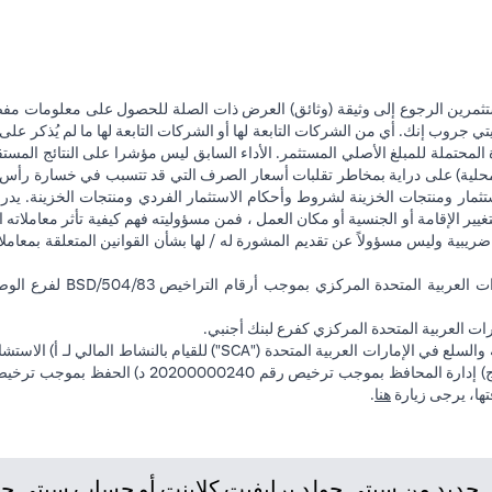
تثمرين الرجوع إلى وثيقة (وثائق) العرض ذات الصلة للحصول على معلومات مفصل
 جروب إنك. أي من الشركات التابعة لها أو الشركات التابعة لها ما لم يُذكر على 
 المحتملة للمبلغ الأصلي المستثمر. الأداء السابق ليس مؤشرا على النتائج المست
حلية) على دراية بمخاطر تقلبات أسعار الصرف التي قد تتسبب في خسارة رأس المال
ثمار ومنتجات الخزينة لشروط وأحكام الاستثمار الفردي ومنتجات الخزينة. يدرك
تغيير الإقامة أو الجنسية أو مكان العمل ، فمن مسؤوليته فهم كيفية تأثر معاملاته الا
ضريبية وليس مسؤولاً عن تقديم المشورة له / لها بشأن القوانين المتعلقة بمعامل
ت العربية المتحدة المركزي كفرع لبنك أجنبي.
(opens in a new tab)
فتها، يرجى زيارة
هنا
.
ديد من سيتي جولد برايفيت كلاينت أو حساب سيتي جولد،