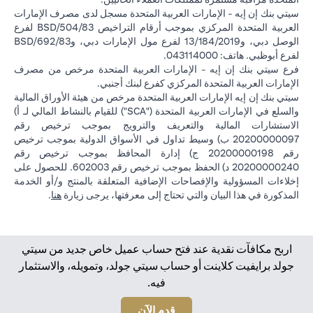
سيتي بنك إن إيه - الإمارات العربية المتحدة مسجل لدى مصرف الإمارات
العربية المتحدة المركزي بموجب أرقام التراخيص BSD/504/83 لفرع
الوصل دبي، و13/184/2019 لفرع مول الإمارات دبي، وBSD/692/83
لفرع أبوظبي. هاتف: 043114000.
فرع سيتي بنك إن إيه - الإمارات العربية المتحدة مرخص من مصرف
الإمارات العربية المتحدة المركزي كفرع لبنك أجنبي.
سيتي بنك إن إيه الإمارات العربية المتحدة مرخص من هيئة الأوراق المالية
والسلع في الإمارات العربية المتحدة ("SCA") للقيام بالنشاط المالي لـ أ)
الاستشارات المالية والتعريف والترويج بموجب ترخيص رقم
20200000097 ب) وسيط تداول في الأسواق الدولية بموجب ترخيص
رقم 20200000198 ج) إدارة المحافظ بموجب ترخيص رقم
20200000240 د) الحفظ بموجب ترخيص رقم 602003. للحصول على
إخلاءات المسؤولية والإفصاحات الإضافية المتعلقة بالمنتج و/أو الخدمة
in a new tab
المذكورة في هذا البيان والتي تحتاج إلى معرفتها، يرجى زيارة
هنا
.
اربح مكافآت نقدية عند فتح حساب عميل خاص جديد من سيتي
جولد برايفيت كلاينت أو حساب سيتي جولد، وتمويله، والاستثمار
فيه.
opens in a new tab
قدم الآن