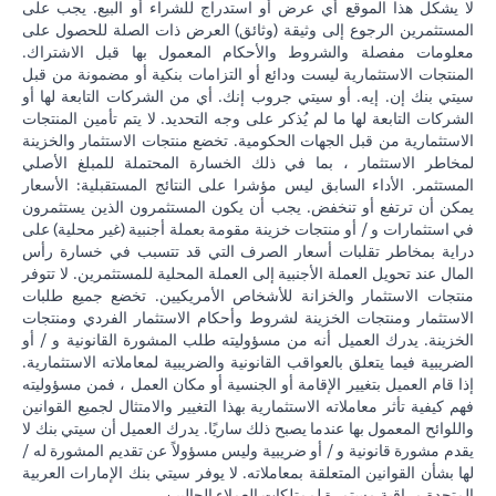
لا يشكل هذا الموقع أي عرض أو استدراج للشراء أو البيع. يجب على
المستثمرين الرجوع إلى وثيقة (وثائق) العرض ذات الصلة للحصول على
معلومات مفصلة والشروط والأحكام المعمول بها قبل الاشتراك.
المنتجات الاستثمارية ليست ودائع أو التزامات بنكية أو مضمونة من قبل
سيتي بنك إن. إيه. أو سيتي جروب إنك. أي من الشركات التابعة لها أو
الشركات التابعة لها ما لم يُذكر على وجه التحديد. لا يتم تأمين المنتجات
الاستثمارية من قبل الجهات الحكومية. تخضع منتجات الاستثمار والخزينة
لمخاطر الاستثمار ، بما في ذلك الخسارة المحتملة للمبلغ الأصلي
المستثمر. الأداء السابق ليس مؤشرا على النتائج المستقبلية: الأسعار
يمكن أن ترتفع أو تنخفض. يجب أن يكون المستثمرون الذين يستثمرون
في استثمارات و / أو منتجات خزينة مقومة بعملة أجنبية (غير محلية) على
دراية بمخاطر تقلبات أسعار الصرف التي قد تتسبب في خسارة رأس
المال عند تحويل العملة الأجنبية إلى العملة المحلية للمستثمرين. لا تتوفر
منتجات الاستثمار والخزانة للأشخاص الأمريكيين. تخضع جميع طلبات
الاستثمار ومنتجات الخزينة لشروط وأحكام الاستثمار الفردي ومنتجات
الخزينة. يدرك العميل أنه من مسؤوليته طلب المشورة القانونية و / أو
الضريبية فيما يتعلق بالعواقب القانونية والضريبية لمعاملاته الاستثمارية.
إذا قام العميل بتغيير الإقامة أو الجنسية أو مكان العمل ، فمن مسؤوليته
فهم كيفية تأثر معاملاته الاستثمارية بهذا التغيير والامتثال لجميع القوانين
واللوائح المعمول بها عندما يصبح ذلك ساريًا. يدرك العميل أن سيتي بنك لا
يقدم مشورة قانونية و / أو ضريبية وليس مسؤولاً عن تقديم المشورة له /
لها بشأن القوانين المتعلقة بمعاملاته. لا يوفر سيتي بنك الإمارات العربية
المتحدة مراقبة مستمرة لممتلكات العملاء الحاليين.