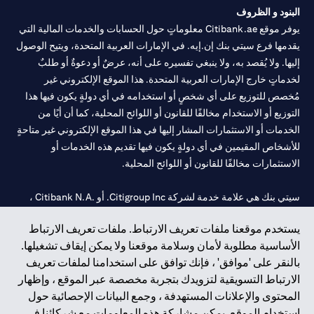
البنود و الظروف
يوفر موقع Citibank.ae معلوماتٍ حول الحسابات والخدمات المالية التي
يقدمها فرع سيتي بنك إن.إيه. في الإمارات العربية المتحدة، ويتيح الوصول
إليها. ولا يُقصد به، ولا ينبغي تفسيره على أنه، عرضٌ أو دعوةٌ أو طلبٌ
لخدماتٍ خارج الإمارات العربية المتحدة. هذا الموقع الإلكتروني غير
مُخصص للتوزيع على أي شخصٍ أو استخدامه في أي دولةٍ يكون فيها هذا
التوزيع أو الاستخدام مخالفًا للقانون أو اللوائح المحلية، كما أن أيًا من
الخدمات أو الاستثمارات المشار إليها في هذا الموقع الإلكتروني غير متاحةٍ
للأشخاص المقيمين في أي دولةٍ يكون فيها تقديم هذه الخدمات أو
الاستثمارات مخالفًا للقانون أو اللوائح المحلية.
سيتي بنك هي علامة خدمة لشركة Citigroup Inc. أو .Citibank N.A ،
مستخدمة ومسجلة في جميع أنحاء العالم.
يستخدم موقعنا ملفات تعريف الارتباط. ملفات تعريف الارتباط
الأساسية مطلوبة لأمان وسلامة موقعنا ولا يمكن إيقاف تشغيلها.
سيتي بنك إن. إيه. الإمارات مسجل لدى مصرف الإمارات المركزي تحت
بالنقر على 'موافق' ، فإنك توافق على استخدامنا لملفات تعريف
أرقام التراخيص 202563 لفرع الوصل في دبي، 531989 لفرع مول
الارتباط التسويقية لتزويدك بتجربة مخصصة عبر الموقع ، وإظهار
الإمارات في دبي، و CN-1002019 لفرع أبوظبي. هاتف: 4000 311 04.
المحتوى والإعلانات المستهدفة ، وجمع البيانات الإحصائية حول
فرع سيتي بنك إن إيه - الإمارات العربية المتحدة مرخص من مصرف
استخدام الموقع. يمكن مشاركة هذه المعلومات مع شركائنا في