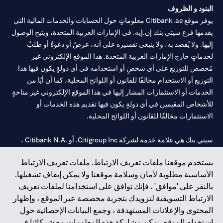
البنود و الظروف
يوفر موقع Citibank.ae معلوماتٍ حول الحسابات والخدمات المالية التي
يقدمها فرع سيتي بنك إن.إيه. في الإمارات العربية المتحدة، ويتيح الوصول
إليها. ولا يُقصد به، ولا ينبغي تفسيره على أنه، عرضٌ أو دعوةٌ أو طلبٌ
لخدماتٍ خارج الإمارات العربية المتحدة. هذا الموقع الإلكتروني غير
مُخصص للتوزيع على أي شخصٍ أو استخدامه في أي دولةٍ يكون فيها هذا
التوزيع أو الاستخدام مخالفًا للقانون أو اللوائح المحلية، كما أن أيًا من
الخدمات أو الاستثمارات المشار إليها في هذا الموقع الإلكتروني غير متاحةٍ
للأشخاص المقيمين في أي دولةٍ يكون فيها تقديم هذه الخدمات أو
الاستثمارات مخالفًا للقانون أو اللوائح المحلية.
سيتي بنك هي علامة خدمة لشركة Citigroup Inc. أو .Citibank N.A ،
مستخدمة ومسجلة في جميع أنحاء العالم.
يستخدم موقعنا ملفات تعريف الارتباط. ملفات تعريف الارتباط
الأساسية مطلوبة لأمان وسلامة موقعنا ولا يمكن إيقاف تشغيلها.
سيتي بنك إن. إيه. الإمارات مسجل لدى مصرف الإمارات المركزي تحت
بالنقر على 'موافق' ، فإنك توافق على استخدامنا لملفات تعريف
أرقام التراخيص 202563 لفرع الوصل في دبي، 531989 لفرع مول
الارتباط التسويقية لتزويدك بتجربة مخصصة عبر الموقع ، وإظهار
الإمارات في دبي، و
CN-1002019
لفرع أبوظبي. هاتف: 4000 311 04.
المحتوى والإعلانات المستهدفة ، وجمع البيانات الإحصائية حول
فرع سيتي بنك إن إيه - الإمارات العربية المتحدة مرخص من مصرف
استخدام الموقع. يمكن مشاركة هذه المعلومات مع شركائنا في