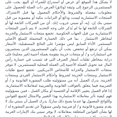
لا يشكل هذا الموقع أي عرض أو استدراج للشراء أو البيع. يجب على
المستثمرين الرجوع إلى وثيقة (وثائق) العرض ذات الصلة للحصول على
معلومات مفصلة والشروط والأحكام المعمول بها قبل الاشتراك.
المنتجات الاستثمارية ليست ودائع أو التزامات بنكية أو مضمونة من قبل
سيتي بنك إن. إيه. أو سيتي جروب إنك. أي من الشركات التابعة لها أو
الشركات التابعة لها ما لم يُذكر على وجه التحديد. لا يتم تأمين المنتجات
الاستثمارية من قبل الجهات الحكومية. تخضع منتجات الاستثمار والخزينة
لمخاطر الاستثمار ، بما في ذلك الخسارة المحتملة للمبلغ الأصلي
المستثمر. الأداء السابق ليس مؤشرا على النتائج المستقبلية: الأسعار
يمكن أن ترتفع أو تنخفض. يجب أن يكون المستثمرون الذين يستثمرون
في استثمارات و / أو منتجات خزينة مقومة بعملة أجنبية (غير محلية) على
دراية بمخاطر تقلبات أسعار الصرف التي قد تتسبب في خسارة رأس
المال عند تحويل العملة الأجنبية إلى العملة المحلية للمستثمرين. لا تتوفر
منتجات الاستثمار والخزانة للأشخاص الأمريكيين. تخضع جميع طلبات
الاستثمار ومنتجات الخزينة لشروط وأحكام الاستثمار الفردي ومنتجات
الخزينة. يدرك العميل أنه من مسؤوليته طلب المشورة القانونية و / أو
الضريبية فيما يتعلق بالعواقب القانونية والضريبية لمعاملاته الاستثمارية.
إذا قام العميل بتغيير الإقامة أو الجنسية أو مكان العمل ، فمن مسؤوليته
فهم كيفية تأثر معاملاته الاستثمارية بهذا التغيير والامتثال لجميع القوانين
واللوائح المعمول بها عندما يصبح ذلك ساريًا. يدرك العميل أن سيتي بنك لا
يقدم مشورة قانونية و / أو ضريبية وليس مسؤولاً عن تقديم المشورة له /
لها بشأن القوانين المتعلقة بمعاملاته. لا يوفر سيتي بنك الإمارات العربية
المتحدة مراقبة مستمرة لممتلكات العملاء الحاليين.