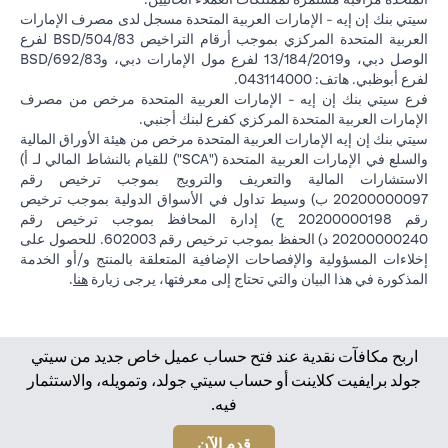
سيتي بنك إن إيه - الإمارات العربية المتحدة مسجل لدى مصرف الإمارات
العربية المتحدة المركزي بموجب أرقام التراخيص BSD/504/83 لفرع
الوصل دبي، و13/184/2019 لفرع مول الإمارات دبي، وBSD/692/83
لفرع أبوظبي. هاتف: 043114000.
فرع سيتي بنك إن إيه - الإمارات العربية المتحدة مرخص من مصرف
الإمارات العربية المتحدة المركزي كفرع لبنك أجنبي.
سيتي بنك إن إيه الإمارات العربية المتحدة مرخص من هيئة الأوراق المالية
والسلع في الإمارات العربية المتحدة ("SCA") للقيام بالنشاط المالي لـ أ)
الاستشارات المالية والتعريف والترويج بموجب ترخيص رقم
20200000097 ب) وسيط تداول في الأسواق الدولية بموجب ترخيص
رقم 20200000198 ج) إدارة المحافظ بموجب ترخيص رقم
20200000240 د) الحفظ بموجب ترخيص رقم 602003. للحصول على
إخلاءات المسؤولية والإفصاحات الإضافية المتعلقة بالمنتج و/أو الخدمة
(opens in a new tab)
المذكورة في هذا البيان والتي تحتاج إلى معرفتها، يرجى زيارة
هنا
.
اربح مكافآت نقدية عند فتح حساب عميل خاص جديد من سيتي
جولد برايفيت كلاينت أو حساب سيتي جولد، وتمويله، والاستثمار
فيه.
(opens in a new tab)
قدم الآن