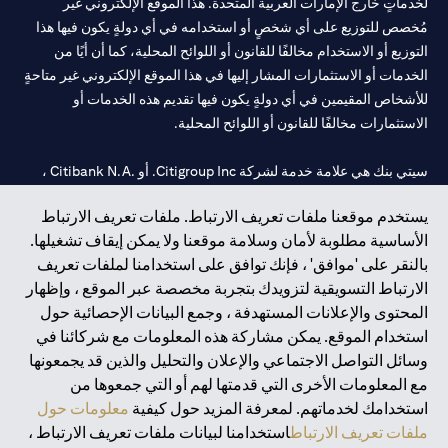
لخدماتٍ خارج الإمارات العربية المتحدة. هذا الموقع الإلكتروني غير
مُخصص للتوزيع على أي شخصٍ أو استخدامه في أي دولةٍ يكون فيها هذا
التوزيع أو الاستخدام مخالفًا للقانون أو اللوائح المحلية، كما أن أيًا من
الخدمات أو الاستثمارات المشار إليها في هذا الموقع الإلكتروني غير متاحةٍ
للأشخاص المقيمين في أي دولةٍ يكون فيها تقديم هذه الخدمات أو
الاستثمارات مخالفًا للقانون أو اللوائح المحلية.
سيتي بنك هي علامة خدمة لشركة Citigroup Inc. أو .Citibank N.A ،
مستخدمة ومسجلة في جميع أنحاء العالم.
يستخدم موقعنا ملفات تعريف الارتباط. ملفات تعريف الارتباط
الأساسية مطلوبة لأمان وسلامة موقعنا ولا يمكن إيقاف تشغيلها.
سيتي بنك إن. إيه. الإمارات مسجل لدى مصرف الإمارات المركزي تحت
بالنقر على 'موافق' ، فإنك توافق على استخدامنا لملفات تعريف
أرقام التراخيص 202563 لفرع الوصل في دبي، 531989 لفرع مول
الارتباط التسويقية لتزويدك بتجربة مخصصة عبر الموقع ، وإظهار
الإمارات في دبي، و
CN-1002019
لفرع أبوظبي. هاتف: 4000 311 04.
المحتوى والإعلانات المستهدفة ، وجمع البيانات الإحصائية حول
فرع سيتي بنك إن إيه - الإمارات العربية المتحدة مرخص من مصرف
استخدام الموقع. يمكن مشاركة هذه المعلومات مع شركائنا في
الإمارات العربية المتحدة المركزي كفرع لبنك أجنبي.
وسائل التواصل الاجتماعي والإعلان والتحليل والذين قد يجمعونها
سيتي بنك إن إيه الإمارات العربية المتحدة مرخص من هيئة الأوراق المالية
مع المعلومات الأخرى التي قدمتها لهم أو التي جمعوها من
والسلع في الإمارات العربية المتحدة ("SCA") للقيام بالنشاط المالي لـ أ)
استخدامك لخدماتهم. لمعرفة المزيد حول كيفية
معلومات حول
الاستشارات المالية والتعريف والترويج بموجب ترخيص رقم
ملفات تعريف الارتباط
استخدامنا لبيانات ملفات تعريف الارتباط ،
20200000097 ب) وسيط تداول في الأسواق الدولية بموجب ترخيص