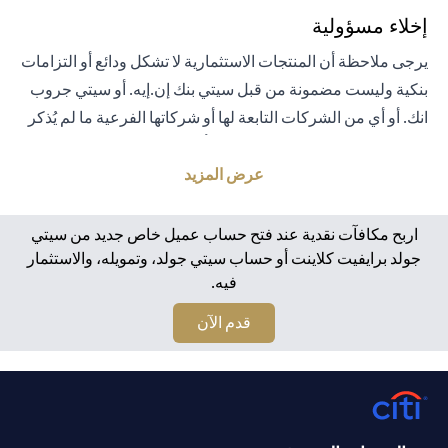
إخلاء مسؤولية
يرجى ملاحظة أن المنتجات الاستثمارية لا تشكل ودائع أو التزامات
بنكية وليست مضمونة من قبل سيتي بنك إن.إيه. أو سيتي جروب
انك. أو أي من الشركات التابعة لها أو شركاتها الفرعية ما لم يُذكر
خلاف ذلك على وجه التحديد. لا يتم تأمين المنتجات الاستثمارية
من قبل الحكومة أو الجهات الحكومية. تخضع منتجات الاستثمار
عرض المزيد
والخزانة لمخاطر الاستثمار، بما في ذلك الخسارة المحتملة للمبلغ
الأصلي المستثمر. الأداء السابق لمنتجات الاستثمار ليس مؤشرًا
اربح مكافآت نقدية عند فتح حساب عميل خاص جديد من سيتي
على النتائج المستقبلية، بمعنى أن الأسعار قد ترتفع أو تنخفض.
جولد برايفيت كلاينت أو حساب سيتي جولد، وتمويله، والاستثمار
فيه.
يجب أن يكون المستثمرون الذين يستثمرون في منتجات
استثمارية و / أو منتجات خزينة مقومة بعملة أجنبية (غير محلية)
(opens in a new tab)
قدم الآن
على دراية بمخاطر تقلبات أسعار الصرف التي قد تتسبب في
خسارة رأس المال عند تحويل العملة الأجنبية إلى العملة المحلية
للمستثمرين. لا تتوفر منتجات الاستثمار والخزينة للأشخاص
الأمريكيين. تخضع جميع الطلبات المتعلقة بمنتجات الاستثمار