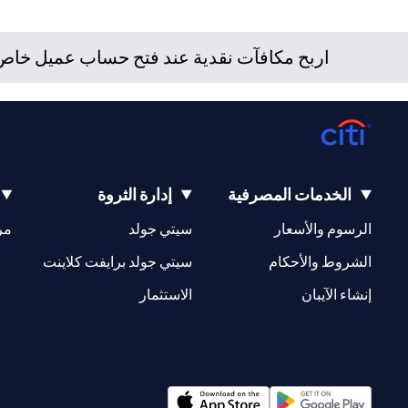
/ أو ضريبية للوقوف على التبعات القانونية والضريبية لمعاملاته ال
بتعاملاته الاستثمارية نتيجة هذا التغيير، والامتثال لجميع القوانين
اربح مكافآت نقدية عند فتح حساب عميل خاص ج
للعميل بشأن القوانين المطبقة على معاملاته. لا يوفر سيتي بنك ال
الخدمات المصرفية
إدارة الثروة
(opens in a new tab)
(opens in a new tab)
الرسوم والأسعار
سيتي جولد
مر
(opens in a new tab)
(opens in a new tab)
الشروط والأحكام
سيتي جولد برايفت كلاينت
(opens in a new tab)
(opens in a new tab)
إنشاء الآيبان
الاستثمار