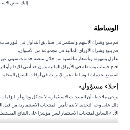
إليك بعض الاست
الوساطة
قم ببيع وشراء الأسهم واستثمر في صناديق التداول في البورصات
قم ببيع وشراء الأوراق المالية في مجموعة من الأسواق.
تداول بسهولة وبأسعار تنافسية من خلال منصة خدمات سيتي عبر ال
افتح حساب وساطة في الأوراق المالية بدون حد أدنى للإيداع أو ال
استمتع بخدمات الوساطة عبر الإنترنت في أوقات السوق المحلية المر
إخلاء مسؤولية
يرجى ملاحظة أن المنتجات الاستثمارية لا تشكل ودائع أو التزامات
ذلك على وجه التحديد. لا يتم تأمين المنتجات الاستثمارية من قبل 
الأداء السابق لمنتجات الاستثمار ليس مؤشرًا على النتائج المستق
بعملة أجنبية (غير محلية) على دراية بمخاطر تقلبات أسعار الصرف ا
للأشخاص الأمريكيين. تخضع جميع الطلبات المتعلقة بمنتجات الاست