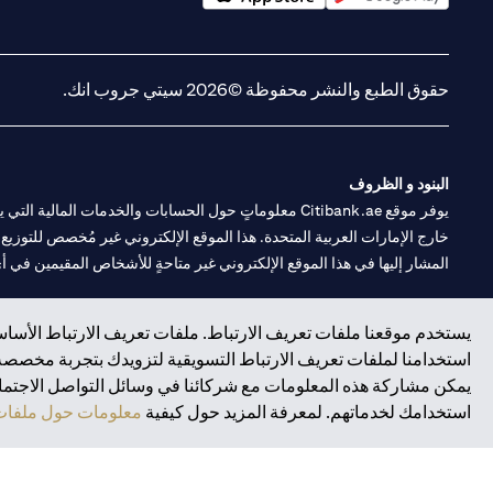
(opens in a new tab)
(opens in a new tab)
حقوق الطبع والنشر محفوظة ©2026 سيتي جروب انك.
البنود و الظروف
يوفر موقع Citibank.ae معلوماتٍ حول الحسابات والخدمات 
خارج الإمارات العربية المتحدة. هذا الموقع الإلكتروني غير مُخصص للتوزيع ع
المشار إليها في هذا الموقع الإلكتروني غير متاحةٍ للأشخاص المقيمين في أي د
سيتي بنك هي علامة خدمة لشركة Citigroup Inc. أو .Citibank N.A ، مستخدمة ومسجلة في جميع أنحاء العالم.
يستخدم موقعنا ملفات تعريف الارتباط. ملفات تعريف الارتباط الأساسي
استخدامنا لملفات تعريف الارتباط التسويقية لتزويدك بتجربة مخصصة ع
سيتي بنك إن. إيه. الإمارات مسجل لدى مصرف الإمارات المركزي تحت أرقام التراخيص 202563 لفرع الوصل في دبي، 531989 لفرع
يمكن مشاركة هذه المعلومات مع شركائنا في وسائل التواصل الاجتماعي
فرع سيتي بنك إن إيه - الإمارات العربية المتحدة مرخص من مصرف الإمارا
استخدامك لخدماتهم. لمعرفة المزيد حول كيفية
معلومات حول ملفات 
وسيط تداول في الأسواق الدولية بموجب ترخيص رقم 20200000198 ج) إدارة المحافظ بموجب ترخيص رقم 20200000240 د) الحفظ بموجب ترخيص رقم 602003.
حقوق الطبع والنشر محفوظة ©2026 سيتي جروب انك.