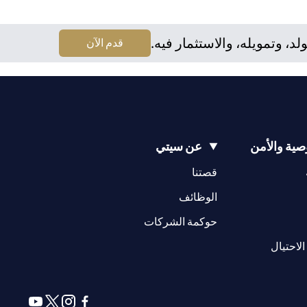
نه يقع على عاتقه مسؤولية اطلاع نفسه على الآثار التي قد تلحق
لا يقدم مشورة قانونية و/أو ضريبية وليس مسؤولاً عن تقديم المشورة
 وتمويله، والاستثمار فيه.
(opens in a new tab)
قدم الآن
ية والأمن
عن سيتي
(opens in a new tab)
(opens in a new tab)
قصتنا
(opens in a new tab)
الوظائف
(opens in a new tab)
حوكمة الشركات
(opens in a new tab)
الاحتيال