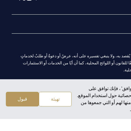
(opens in a new tab)
(opens in a new tab)
(opens in a new tab)
(opens in a new tab)
ا. ولا يُقصد به، ولا ينبغي تفسيره على أنه، عرضٌ أو دعوةٌ أو طلبٌ لخدماتٍ
لقانون أو اللوائح المحلية، كما أن أيًا من الخدمات أو الاستثمارات
لية.
افق' ، فإنك توافق على
إحصائية حول استخدام الموقع.
CN-1002019
لفرع أبوظبي. هاتف: 4000 311 04.
تهيئة
قبول
تها لهم أو التي جمعوها من
سيتي بنك إن إيه الإمارات العربية المتحدة مرخص من هيئة الأوراق المالية والسلع في الإمارات العربية المتحدة ("SCA") للقيام بالنشاط المالي لـ أ) الاستشارات المالية والتعريف والترويج بموجب ترخيص رقم 20200000097 ب)