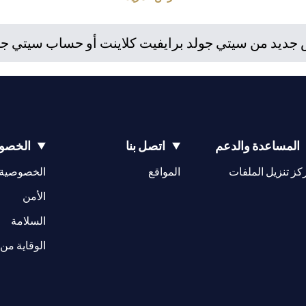
استثمارية. إذا قام العميل بتغيير محل إقامته أو جنسيته أو محل عمله، فإ
 واللوائح المعمول بها عند دخولها حيز التنفيذ. يدرك العميل أن سيتي بنك 
ديد من سيتي جولد برايفيت كلاينت أو حساب سيتي جولد،
إمارات مراقبة مستمرة لممتلكات العملاء الحاليين.
المساعدة والدعم
اتصل بنا
الخصوص
(opens in a new tab)
كز تنزيل الملفات
المواقع
الخصوصية
(opens in a new tab)
الأمن
(opens in a new tab)
السلامة
الوقاية من 