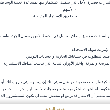
ثمارات قصيرة الأجل التي يمكنك الاستثمار فيها بمساعدة خدمة الوساطة
الأسهم
●
صناديق الاستثمار المتداولة
●
 والسندات مع ميزة إضافية تتمثل في الحفظ الآمن وضمان الجودة واستم
إنترنت سهلة الاستخدام.
رصيد المطلوب في حساباتك الجارية أو حسابات التوفير.
يحة والمرنة، واختر الأوراق المالية التي تناسب أهدافك الاستثمارية.
 بنكية وليست مضمونة من قبل سيتي بنك إن.إيه. أو سيتي جروب انك. أو أي
الحكومة أو الجهات الحكومية. تخضع منتجات الاستثمار والخزانة لمخاطر ال
بلية، بمعنى أن الأسعار قد ترتفع أو تنخفض. يجب أن يكون المستثمرون ال
لتي قد تتسبب في خسارة رأس المال عند تحويل العملة الأجنبية إلى العمل
عرض المزيد
ثمار والخزينة لشروط وأحكام منتجات الاستثمار والخزينة الفردية. يدرك