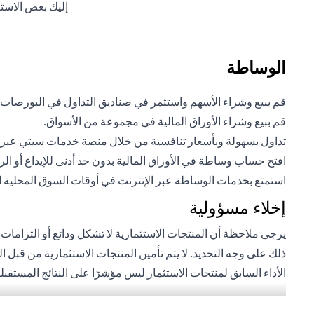
إليك بعض الاست
الوساطة
قم ببيع وشراء الأسهم واستثمر في صناديق التداول في البورصات
قم ببيع وشراء الأوراق المالية في مجموعة من الأسواق.
تداول بسهولة وبأسعار تنافسية من خلال منصة خدمات سيتي عبر ال
افتح حساب وساطة في الأوراق المالية بدون حد أدنى للإيداع أو ال
استمتع بخدمات الوساطة عبر الإنترنت في أوقات السوق المحلية المر
إخلاء مسؤولية
يرجى ملاحظة أن المنتجات الاستثمارية لا تشكل ودائع أو التزامات
ذلك على وجه التحديد. لا يتم تأمين المنتجات الاستثمارية من قبل 
الأداء السابق لمنتجات الاستثمار ليس مؤشرًا على النتائج المستق
بعملة أجنبية (غير محلية) على دراية بمخاطر تقلبات أسعار الصرف ا
للأشخاص الأمريكيين. تخضع جميع الطلبات المتعلقة بمنتجات الاست