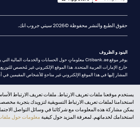
(opens in a new tab)
(opens in a new tab)
حقوق الطبع والنشر محفوظة ©2026 سيتي جروب انك.
البنود و الظروف
يوفر موقع Citibank.ae معلوماتٍ حول الحسابات والخدمات 
خارج الإمارات العربية المتحدة. هذا الموقع الإلكتروني غير مُخصص للتوزيع ع
المشار إليها في هذا الموقع الإلكتروني غير متاحةٍ للأشخاص المقيمين في أي د
سيتي بنك هي علامة خدمة لشركة Citigroup Inc. أو .Citibank N.A ، مستخدمة ومسجلة في جميع أنحاء العالم.
يستخدم موقعنا ملفات تعريف الارتباط. ملفات تعريف الارتباط الأساسي
استخدامنا لملفات تعريف الارتباط التسويقية لتزويدك بتجربة مخصصة ع
سيتي بنك إن. إيه. الإمارات مسجل لدى مصرف الإمارات المركزي تحت أرقام التراخيص 202563 لفرع الوصل في دبي، 531989 لفرع
يمكن مشاركة هذه المعلومات مع شركائنا في وسائل التواصل الاجتماعي
فرع سيتي بنك إن إيه - الإمارات العربية المتحدة مرخص من مصرف الإمارا
استخدامك لخدماتهم. لمعرفة المزيد حول كيفية
معلومات حول ملفات 
وسيط تداول في الأسواق الدولية بموجب ترخيص رقم 20200000198 ج) إدارة المحافظ بموجب ترخيص رقم 20200000240 د) الحفظ بموجب ترخيص رقم 602003.
حقوق الطبع والنشر محفوظة ©2026 سيتي جروب انك.