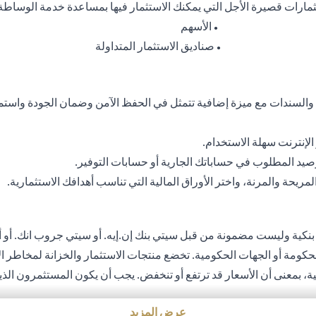
ثمارات قصيرة الأجل التي يمكنك الاستثمار فيها بمساعدة خدمة الوساطة
الأسهم
●
صناديق الاستثمار المتداولة
●
 والسندات مع ميزة إضافية تتمثل في الحفظ الآمن وضمان الجودة واستم
إنترنت سهلة الاستخدام.
رصيد المطلوب في حساباتك الجارية أو حسابات التوفير.
يحة والمرنة، واختر الأوراق المالية التي تناسب أهدافك الاستثمارية.
 بنكية وليست مضمونة من قبل سيتي بنك إن.إيه. أو سيتي جروب انك. أو أي
الحكومة أو الجهات الحكومية. تخضع منتجات الاستثمار والخزانة لمخاطر ال
بلية، بمعنى أن الأسعار قد ترتفع أو تنخفض. يجب أن يكون المستثمرون ال
لتي قد تتسبب في خسارة رأس المال عند تحويل العملة الأجنبية إلى العمل
عرض المزيد
ثمار والخزينة لشروط وأحكام منتجات الاستثمار والخزينة الفردية. يدرك