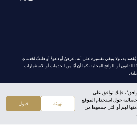
(opens in a new tab)
(opens in a new tab)
(opens in a new tab)
(opens in a new tab)
ا. ولا يُقصد به، ولا ينبغي تفسيره على أنه، عرضٌ أو دعوةٌ أو طلبٌ لخدماتٍ
لقانون أو اللوائح المحلية، كما أن أيًا من الخدمات أو الاستثمارات
لية.
افق' ، فإنك توافق على
إحصائية حول استخدام الموقع.
CN-1002019
لفرع أبوظبي. هاتف: 4000 311 04.
تهيئة
قبول
تها لهم أو التي جمعوها من
سيتي بنك إن إيه الإمارات العربية المتحدة مرخص من هيئة الأوراق المالية والسلع في الإمارات العربية المتحدة ("SCA") للقيام بالنشاط المالي لـ أ) الاستشارات المالية والتعريف والترويج بموجب ترخيص رقم 20200000097 ب)