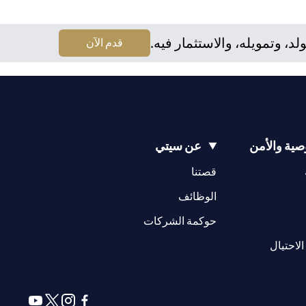
نه يقع على عاتقه مسؤولية اطلاع نفسه على الآثار التي قد تلحق
لا يقدم مشورة قانونية و/أو ضريبية وليس مسؤولاً عن تقديم المشورة
 وتمويله، والاستثمار فيه.
(opens in a new tab)
قدم الآن
ية والأمن
عن سيتي
(opens in a new tab)
(opens in a new tab)
قصتنا
(opens in a new tab)
الوظائف
(opens in a new tab)
حوكمة الشركات
(opens in a new tab)
الاحتيال