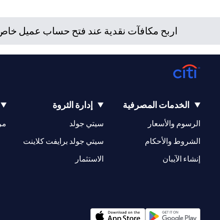
/ أو ضريبية للوقوف على التبعات القانونية والضريبية لمعاملاته ال
بتعاملاته الاستثمارية نتيجة هذا التغيير، والامتثال لجميع القوانين
اربح مكافآت نقدية عند فتح حساب عميل خاص ج
للعميل بشأن القوانين المطبقة على معاملاته. لا يوفر سيتي بنك ال
الخدمات المصرفية
إدارة الثروة
(opens in a new tab)
(opens in a new tab)
الرسوم والأسعار
سيتي جولد
مر
(opens in a new tab)
(opens in a new tab)
الشروط والأحكام
سيتي جولد برايفت كلاينت
(opens in a new tab)
(opens in a new tab)
إنشاء الآيبان
الاستثمار