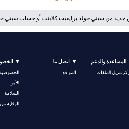
استثمارية. إذا قام العميل بتغيير محل إقامته أو جنسيته أو محل عمله، فإ
 واللوائح المعمول بها عند دخولها حيز التنفيذ. يدرك العميل أن سيتي بنك 
ديد من سيتي جولد برايفيت كلاينت أو حساب سيتي جولد،
إمارات مراقبة مستمرة لممتلكات العملاء الحاليين.
المساعدة والدعم
اتصل بنا
الخصوص
(opens in a new tab)
كز تنزيل الملفات
المواقع
الخصوصية
(opens in a new tab)
الأمن
(opens in a new tab)
السلامة
الوقاية من 