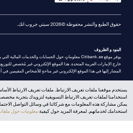
(opens in a new tab)
(opens in a new tab)
حقوق الطبع والنشر محفوظة ©2026 سيتي جروب انك.
البنود و الظروف
يوفر موقع Citibank.ae معلوماتٍ حول الحسابات والخدمات 
خارج الإمارات العربية المتحدة. هذا الموقع الإلكتروني غير مُخصص للتوزيع ع
المشار إليها في هذا الموقع الإلكتروني غير متاحةٍ للأشخاص المقيمين في أي د
سيتي بنك هي علامة خدمة لشركة Citigroup Inc. أو .Citibank N.A ، مستخدمة ومسجلة في جميع أنحاء العالم.
يستخدم موقعنا ملفات تعريف الارتباط. ملفات تعريف الارتباط الأساسي
استخدامنا لملفات تعريف الارتباط التسويقية لتزويدك بتجربة مخصصة ع
سيتي بنك إن. إيه. الإمارات مسجل لدى مصرف الإمارات المركزي تحت أرقام التراخيص 202563 لفرع الوصل في دبي، 531989 لفرع
يمكن مشاركة هذه المعلومات مع شركائنا في وسائل التواصل الاجتماعي
فرع سيتي بنك إن إيه - الإمارات العربية المتحدة مرخص من مصرف الإمارا
استخدامك لخدماتهم. لمعرفة المزيد حول كيفية
معلومات حول ملفات 
وسيط تداول في الأسواق الدولية بموجب ترخيص رقم 20200000198 ج) إدارة المحافظ بموجب ترخيص رقم 20200000240 د) الحفظ بموجب ترخيص رقم 602003.
حقوق الطبع والنشر محفوظة ©2026 سيتي جروب انك.