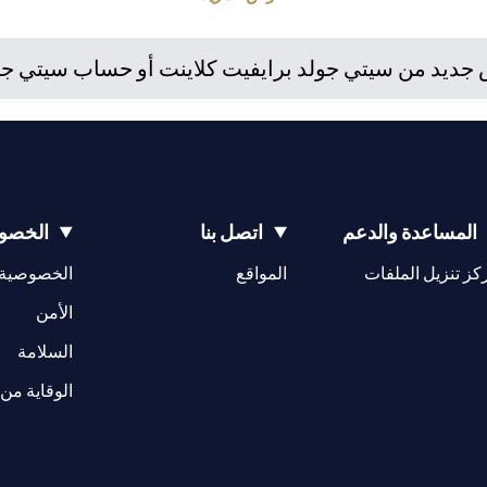
استثمارية. إذا قام العميل بتغيير محل إقامته أو جنسيته أو محل عمله، فإ
 واللوائح المعمول بها عند دخولها حيز التنفيذ. يدرك العميل أن سيتي بنك 
ديد من سيتي جولد برايفيت كلاينت أو حساب سيتي جولد،
إمارات مراقبة مستمرة لممتلكات العملاء الحاليين.
المساعدة والدعم
اتصل بنا
الخصوص
(opens in a new tab)
كز تنزيل الملفات
المواقع
الخصوصية
(opens in a new tab)
الأمن
(opens in a new tab)
السلامة
الوقاية من 