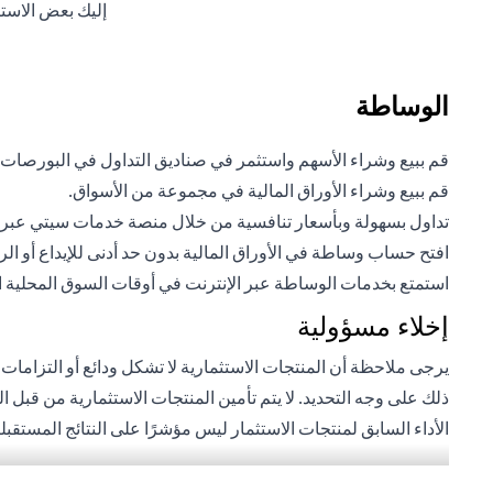
إليك بعض الاست
الوساطة
قم ببيع وشراء الأسهم واستثمر في صناديق التداول في البورصات
قم ببيع وشراء الأوراق المالية في مجموعة من الأسواق.
تداول بسهولة وبأسعار تنافسية من خلال منصة خدمات سيتي عبر ال
افتح حساب وساطة في الأوراق المالية بدون حد أدنى للإيداع أو ال
استمتع بخدمات الوساطة عبر الإنترنت في أوقات السوق المحلية المر
إخلاء مسؤولية
يرجى ملاحظة أن المنتجات الاستثمارية لا تشكل ودائع أو التزامات
ذلك على وجه التحديد. لا يتم تأمين المنتجات الاستثمارية من قبل 
الأداء السابق لمنتجات الاستثمار ليس مؤشرًا على النتائج المستق
بعملة أجنبية (غير محلية) على دراية بمخاطر تقلبات أسعار الصرف ا
للأشخاص الأمريكيين. تخضع جميع الطلبات المتعلقة بمنتجات الاست