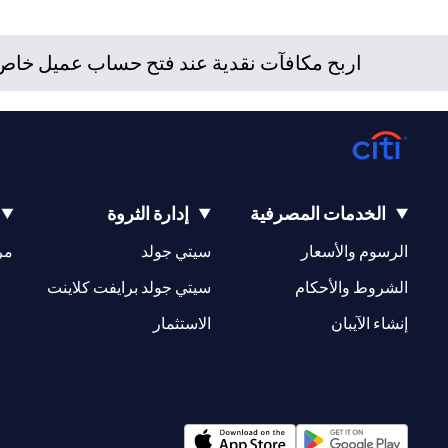
/ أو ضريبية للوقوف على التبعات القانونية والضريبية لمعاملاته ال
بتعاملاته الاستثمارية نتيجة هذا التغيير، والامتثال لجميع القوانين
اربح مكافآت نقدية عند فتح حساب عميل خاص ج
للعميل بشأن القوانين المطبقة على معاملاته. لا يوفر سيتي بنك ال
الخدمات المصرفية
إدارة الثروة
(opens in a new tab)
(opens in a new tab)
الرسوم والأسعار
سيتي جولد
مر
(opens in a new tab)
(opens in a new tab)
الشروط والأحكام
سيتي جولد برايفت كلاينت
(opens in a new tab)
(opens in a new tab)
إنشاء الآيبان
الاستثمار