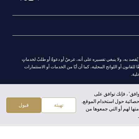
(opens in a new tab)
(opens in a new tab)
(opens in a new tab)
(opens in a new tab)
ا. ولا يُقصد به، ولا ينبغي تفسيره على أنه، عرضٌ أو دعوةٌ أو طلبٌ لخدماتٍ
لقانون أو اللوائح المحلية، كما أن أيًا من الخدمات أو الاستثمارات
لية.
افق' ، فإنك توافق على
إحصائية حول استخدام الموقع.
CN-1002019
لفرع أبوظبي. هاتف: 4000 311 04.
تهيئة
قبول
تها لهم أو التي جمعوها من
سيتي بنك إن إيه الإمارات العربية المتحدة مرخص من هيئة الأوراق المالية والسلع في الإمارات العربية المتحدة ("SCA") للقيام بالنشاط المالي لـ أ) الاستشارات المالية والتعريف والترويج بموجب ترخيص رقم 20200000097 ب)