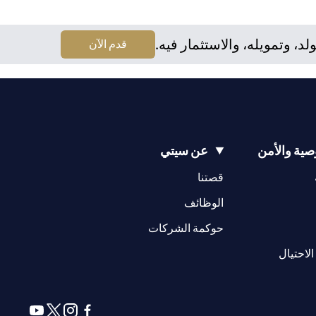
نه يقع على عاتقه مسؤولية اطلاع نفسه على الآثار التي قد تلحق
لا يقدم مشورة قانونية و/أو ضريبية وليس مسؤولاً عن تقديم المشورة
 وتمويله، والاستثمار فيه.
(opens in a new tab)
قدم الآن
ية والأمن
عن سيتي
(opens in a new tab)
(opens in a new tab)
قصتنا
(opens in a new tab)
الوظائف
(opens in a new tab)
حوكمة الشركات
(opens in a new tab)
الاحتيال