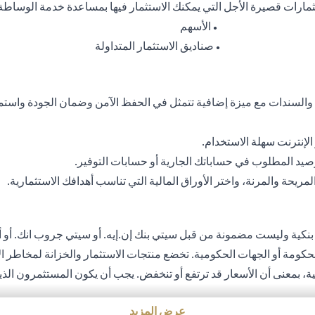
ثمارات قصيرة الأجل التي يمكنك الاستثمار فيها بمساعدة خدمة الوساطة
الأسهم
●
صناديق الاستثمار المتداولة
●
 والسندات مع ميزة إضافية تتمثل في الحفظ الآمن وضمان الجودة واستم
إنترنت سهلة الاستخدام.
رصيد المطلوب في حساباتك الجارية أو حسابات التوفير.
يحة والمرنة، واختر الأوراق المالية التي تناسب أهدافك الاستثمارية.
 بنكية وليست مضمونة من قبل سيتي بنك إن.إيه. أو سيتي جروب انك. أو أي
الحكومة أو الجهات الحكومية. تخضع منتجات الاستثمار والخزانة لمخاطر ال
بلية، بمعنى أن الأسعار قد ترتفع أو تنخفض. يجب أن يكون المستثمرون ال
لتي قد تتسبب في خسارة رأس المال عند تحويل العملة الأجنبية إلى العمل
عرض المزيد
ثمار والخزينة لشروط وأحكام منتجات الاستثمار والخزينة الفردية. يدرك