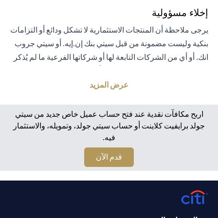
إخلاء مسؤولية
يرجى ملاحظة أن المنتجات الاستثمارية لا تشكل ودائع أو التزامات
بنكية وليست مضمونة من قبل سيتي بنك إن.إيه. أو سيتي جروب
انك. أو أي من الشركات التابعة لها أو شركاتها الفرعية ما لم يُذكر
خلاف ذلك على وجه التحديد. لا يتم تأمين المنتجات الاستثمارية
من قبل الحكومة أو الجهات الحكومية. تخضع منتجات الاستثمار
عرض المزيد
والخزانة لمخاطر الاستثمار، بما في ذلك الخسارة المحتملة للمبلغ
الأصلي المستثمر. الأداء السابق لمنتجات الاستثمار ليس مؤشرًا
اربح مكافآت نقدية عند فتح حساب عميل خاص جديد من سيتي
على النتائج المستقبلية، بمعنى أن الأسعار قد ترتفع أو تنخفض.
جولد برايفيت كلاينت أو حساب سيتي جولد، وتمويله، والاستثمار
فيه.
يجب أن يكون المستثمرون الذين يستثمرون في منتجات
استثمارية و / أو منتجات خزينة مقومة بعملة أجنبية (غير محلية)
opens in a new tab
قدم الآن
على دراية بمخاطر تقلبات أسعار الصرف التي قد تتسبب في
خسارة رأس المال عند تحويل العملة الأجنبية إلى العملة المحلية
للمستثمرين. لا تتوفر منتجات الاستثمار والخزينة للأشخاص
الأمريكيين. تخضع جميع الطلبات المتعلقة بمنتجات الاستثمار