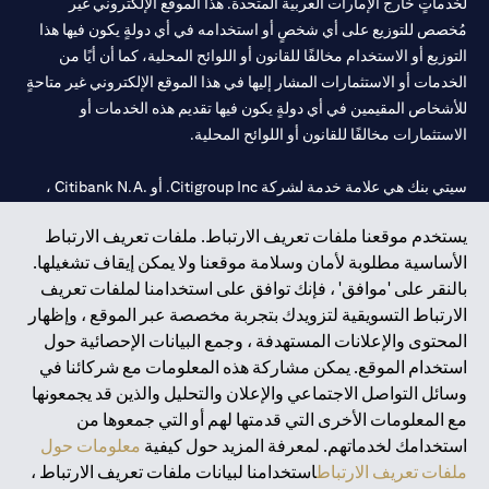
لخدماتٍ خارج الإمارات العربية المتحدة. هذا الموقع الإلكتروني غير
مُخصص للتوزيع على أي شخصٍ أو استخدامه في أي دولةٍ يكون فيها هذا
التوزيع أو الاستخدام مخالفًا للقانون أو اللوائح المحلية، كما أن أيًا من
الخدمات أو الاستثمارات المشار إليها في هذا الموقع الإلكتروني غير متاحةٍ
للأشخاص المقيمين في أي دولةٍ يكون فيها تقديم هذه الخدمات أو
الاستثمارات مخالفًا للقانون أو اللوائح المحلية.
سيتي بنك هي علامة خدمة لشركة Citigroup Inc. أو .Citibank N.A ،
مستخدمة ومسجلة في جميع أنحاء العالم.
يستخدم موقعنا ملفات تعريف الارتباط. ملفات تعريف الارتباط
الأساسية مطلوبة لأمان وسلامة موقعنا ولا يمكن إيقاف تشغيلها.
سيتي بنك إن. إيه. الإمارات مسجل لدى مصرف الإمارات المركزي تحت
بالنقر على 'موافق' ، فإنك توافق على استخدامنا لملفات تعريف
أرقام التراخيص 202563 لفرع الوصل في دبي، 531989 لفرع مول
الارتباط التسويقية لتزويدك بتجربة مخصصة عبر الموقع ، وإظهار
الإمارات في دبي، و CN-1002019 لفرع أبوظبي. هاتف: 4000 311 04.
المحتوى والإعلانات المستهدفة ، وجمع البيانات الإحصائية حول
فرع سيتي بنك إن إيه - الإمارات العربية المتحدة مرخص من مصرف
استخدام الموقع. يمكن مشاركة هذه المعلومات مع شركائنا في
الإمارات العربية المتحدة المركزي كفرع لبنك أجنبي.
وسائل التواصل الاجتماعي والإعلان والتحليل والذين قد يجمعونها
سيتي بنك إن إيه الإمارات العربية المتحدة مرخص من هيئة الأوراق المالية
مع المعلومات الأخرى التي قدمتها لهم أو التي جمعوها من
والسلع في الإمارات العربية المتحدة ("SCA") للقيام بالنشاط المالي لـ أ)
استخدامك لخدماتهم. لمعرفة المزيد حول كيفية
معلومات حول
الاستشارات المالية والتعريف والترويج بموجب ترخيص رقم
ملفات تعريف الارتباط
استخدامنا لبيانات ملفات تعريف الارتباط ،
20200000097 ب) وسيط تداول في الأسواق الدولية بموجب ترخيص