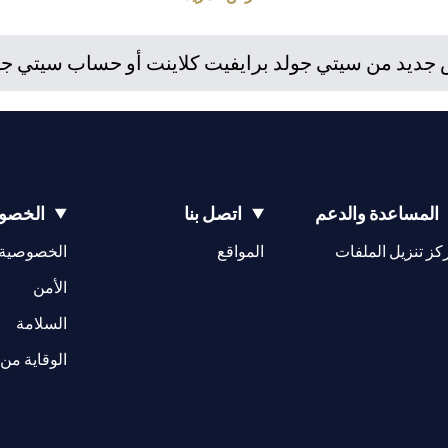
استثمارية. إذا قام العميل بتغيير محل إقامته أو جنسيته أو محل عمله، فإ
 واللوائح المعمول بها عند دخولها حيز التنفيذ. يدرك العميل أن سيتي بنك 
ديد من سيتي جولد برايفيت كلاينت أو حساب سيتي جولد،
إمارات مراقبة مستمرة لممتلكات العملاء الحاليين.
المساعدة والدعم
اتصل بنا
الخصوص
(opens in a new tab)
كز تنزيل الملفات
المواقع
الخصوصية
(opens in a new tab)
الأمن
(opens in a new tab)
السلامة
الوقاية من 