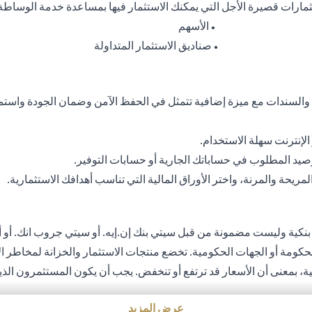
ثمارات قصيرة الأجل التي يمكنك الاستثمار فيها بمساعدة خدمة الوساطة
الأسهم
●
صناديق الاستثمار المتداولة
●
 والسندات مع ميزة إضافية تتمثل في الحفظ الآمن وضمان الجودة واستم
إنترنت سهلة الاستخدام.
رصيد المطلوب في حساباتك الجارية أو حسابات التوفير.
يحة والمرنة، واختر الأوراق المالية التي تناسب أهدافك الاستثمارية.
 بنكية وليست مضمونة من قبل سيتي بنك إن.إيه. أو سيتي جروب انك. أو أي
الحكومة أو الجهات الحكومية. تخضع منتجات الاستثمار والخزانة لمخاطر ال
بلية، بمعنى أن الأسعار قد ترتفع أو تنخفض. يجب أن يكون المستثمرون ال
لتي قد تتسبب في خسارة رأس المال عند تحويل العملة الأجنبية إلى العمل
عرض المزيد
ثمار والخزينة لشروط وأحكام منتجات الاستثمار والخزينة الفردية. يدرك