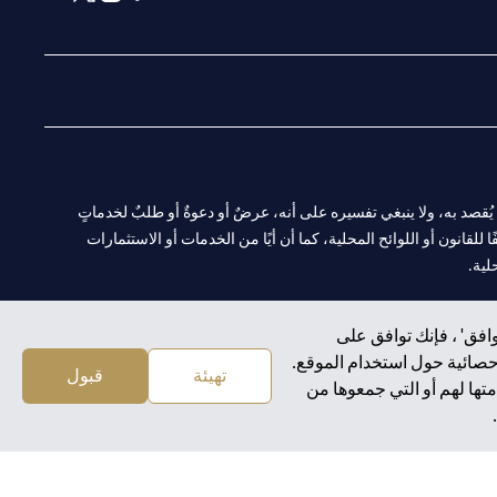
(opens in a new tab)
(opens in a new tab)
(opens in a new tab)
(opens in a new tab)
ا. ولا يُقصد به، ولا ينبغي تفسيره على أنه، عرضٌ أو دعوةٌ أو طلبٌ لخدماتٍ
لقانون أو اللوائح المحلية، كما أن أيًا من الخدمات أو الاستثمارات
لية.
افق' ، فإنك توافق على
إحصائية حول استخدام الموقع.
CN-1002019
لفرع أبوظبي. هاتف: 4000 311 04.
تهيئة
قبول
تها لهم أو التي جمعوها من
سيتي بنك إن إيه الإمارات العربية المتحدة مرخص من هيئة الأوراق المالية والسلع في الإمارات العربية المتحدة ("SCA") للقيام بالنشاط المالي لـ أ) الاستشارات المالية والتعريف والترويج بموجب ترخيص رقم 20200000097 ب)