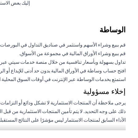
إليك بعض الاست
الوساطة
قم ببيع وشراء الأسهم واستثمر في صناديق التداول في البورصات
قم ببيع وشراء الأوراق المالية في مجموعة من الأسواق.
تداول بسهولة وبأسعار تنافسية من خلال منصة خدمات سيتي عبر ال
افتح حساب وساطة في الأوراق المالية بدون حد أدنى للإيداع أو ال
استمتع بخدمات الوساطة عبر الإنترنت في أوقات السوق المحلية المر
إخلاء مسؤولية
يرجى ملاحظة أن المنتجات الاستثمارية لا تشكل ودائع أو التزامات
ذلك على وجه التحديد. لا يتم تأمين المنتجات الاستثمارية من قبل 
الأداء السابق لمنتجات الاستثمار ليس مؤشرًا على النتائج المستق
بعملة أجنبية (غير محلية) على دراية بمخاطر تقلبات أسعار الصرف ا
للأشخاص الأمريكيين. تخضع جميع الطلبات المتعلقة بمنتجات الاست