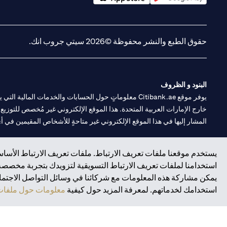
(opens in a new tab)
(opens in a new tab)
حقوق الطبع والنشر محفوظة ©2026 سيتي جروب انك.
البنود و الظروف
يوفر موقع Citibank.ae معلوماتٍ حول الحسابات والخدمات 
خارج الإمارات العربية المتحدة. هذا الموقع الإلكتروني غير مُخصص للتوزيع ع
المشار إليها في هذا الموقع الإلكتروني غير متاحةٍ للأشخاص المقيمين في أي د
سيتي بنك هي علامة خدمة لشركة Citigroup Inc. أو .Citibank N.A ، مستخدمة ومسجلة في جميع أنحاء العالم.
يستخدم موقعنا ملفات تعريف الارتباط. ملفات تعريف الارتباط الأساسي
استخدامنا لملفات تعريف الارتباط التسويقية لتزويدك بتجربة مخصصة ع
سيتي بنك إن. إيه. الإمارات مسجل لدى مصرف الإمارات المركزي تحت أرقام التراخيص 202563 لفرع الوصل في دبي، 531989 لفرع
يمكن مشاركة هذه المعلومات مع شركائنا في وسائل التواصل الاجتماعي
فرع سيتي بنك إن إيه - الإمارات العربية المتحدة مرخص من مصرف الإمارا
استخدامك لخدماتهم. لمعرفة المزيد حول كيفية
معلومات حول ملفات 
وسيط تداول في الأسواق الدولية بموجب ترخيص رقم 20200000198 ج) إدارة المحافظ بموجب ترخيص رقم 20200000240 د) الحفظ بموجب ترخيص رقم 602003.
حقوق الطبع والنشر محفوظة ©2026 سيتي جروب انك.