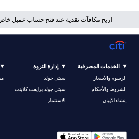
/ أو ضريبية للوقوف على التبعات القانونية والضريبية لمعاملاته ال
بتعاملاته الاستثمارية نتيجة هذا التغيير، والامتثال لجميع القوانين
اربح مكافآت نقدية عند فتح حساب عميل خاص ج
للعميل بشأن القوانين المطبقة على معاملاته. لا يوفر سيتي بنك ال
الخدمات المصرفية
إدارة الثروة
(opens in a new tab)
(opens in a new tab)
الرسوم والأسعار
سيتي جولد
مر
(opens in a new tab)
(opens in a new tab)
الشروط والأحكام
سيتي جولد برايفت كلاينت
(opens in a new tab)
(opens in a new tab)
إنشاء الآيبان
الاستثمار