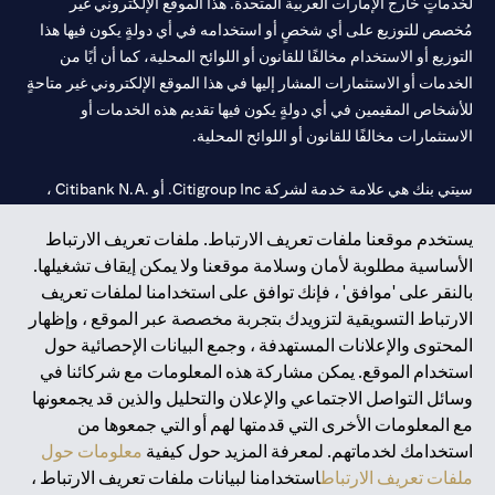
لخدماتٍ خارج الإمارات العربية المتحدة. هذا الموقع الإلكتروني غير
مُخصص للتوزيع على أي شخصٍ أو استخدامه في أي دولةٍ يكون فيها هذا
التوزيع أو الاستخدام مخالفًا للقانون أو اللوائح المحلية، كما أن أيًا من
الخدمات أو الاستثمارات المشار إليها في هذا الموقع الإلكتروني غير متاحةٍ
للأشخاص المقيمين في أي دولةٍ يكون فيها تقديم هذه الخدمات أو
الاستثمارات مخالفًا للقانون أو اللوائح المحلية.
سيتي بنك هي علامة خدمة لشركة Citigroup Inc. أو .Citibank N.A ،
مستخدمة ومسجلة في جميع أنحاء العالم.
يستخدم موقعنا ملفات تعريف الارتباط. ملفات تعريف الارتباط
الأساسية مطلوبة لأمان وسلامة موقعنا ولا يمكن إيقاف تشغيلها.
سيتي بنك إن. إيه. الإمارات مسجل لدى مصرف الإمارات المركزي تحت
بالنقر على 'موافق' ، فإنك توافق على استخدامنا لملفات تعريف
أرقام التراخيص 202563 لفرع الوصل في دبي، 531989 لفرع مول
الارتباط التسويقية لتزويدك بتجربة مخصصة عبر الموقع ، وإظهار
الإمارات في دبي، و
CN-1002019
لفرع أبوظبي. هاتف: 4000 311 04.
المحتوى والإعلانات المستهدفة ، وجمع البيانات الإحصائية حول
فرع سيتي بنك إن إيه - الإمارات العربية المتحدة مرخص من مصرف
استخدام الموقع. يمكن مشاركة هذه المعلومات مع شركائنا في
الإمارات العربية المتحدة المركزي كفرع لبنك أجنبي.
وسائل التواصل الاجتماعي والإعلان والتحليل والذين قد يجمعونها
سيتي بنك إن إيه الإمارات العربية المتحدة مرخص من هيئة الأوراق المالية
مع المعلومات الأخرى التي قدمتها لهم أو التي جمعوها من
والسلع في الإمارات العربية المتحدة ("SCA") للقيام بالنشاط المالي لـ أ)
استخدامك لخدماتهم. لمعرفة المزيد حول كيفية
معلومات حول
الاستشارات المالية والتعريف والترويج بموجب ترخيص رقم
ملفات تعريف الارتباط
استخدامنا لبيانات ملفات تعريف الارتباط ،
20200000097 ب) وسيط تداول في الأسواق الدولية بموجب ترخيص