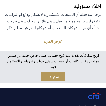
إخلاء مسؤولية
يرجى ملاحظة أن المنتجات الاستثمارية لا تشكل ودائع أو التزامات
بنكية وليست مضمونة من قبل سيتي بنك إن.إيه. أو سيتي جروب
انك. أو أي من الشركات التابعة لها أو شركاتها الفرعية ما لم يُذكر
خلاف ذلك على وجه التحديد. لا يتم تأمين المنتجات الاستثمارية
من قبل الحكومة أو الجهات الحكومية. تخضع منتجات الاستثمار
عرض المزيد
والخزانة لمخاطر الاستثمار، بما في ذلك الخسارة المحتملة للمبلغ
الأصلي المستثمر. الأداء السابق لمنتجات الاستثمار ليس مؤشرًا
اربح مكافآت نقدية عند فتح حساب عميل خاص جديد من سيتي
على النتائج المستقبلية، بمعنى أن الأسعار قد ترتفع أو تنخفض.
جولد برايفيت كلاينت أو حساب سيتي جولد، وتمويله، والاستثمار
فيه.
يجب أن يكون المستثمرون الذين يستثمرون في منتجات
استثمارية و / أو منتجات خزينة مقومة بعملة أجنبية (غير محلية)
(opens in a new tab)
قدم الآن
على دراية بمخاطر تقلبات أسعار الصرف التي قد تتسبب في
خسارة رأس المال عند تحويل العملة الأجنبية إلى العملة المحلية
للمستثمرين. لا تتوفر منتجات الاستثمار والخزينة للأشخاص
الأمريكيين. تخضع جميع الطلبات المتعلقة بمنتجات الاستثمار