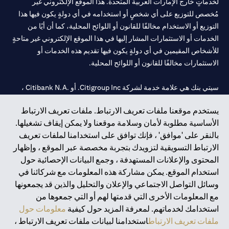
لخدماتٍ خارج الإمارات العربية المتحدة. هذا الموقع الإلكتروني غير
مُخصص للتوزيع على أي شخصٍ أو استخدامه في أي دولةٍ يكون فيها هذا
التوزيع أو الاستخدام مخالفًا للقانون أو اللوائح المحلية، كما أن أيًا من
الخدمات أو الاستثمارات المشار إليها في هذا الموقع الإلكتروني غير متاحةٍ
للأشخاص المقيمين في أي دولةٍ يكون فيها تقديم هذه الخدمات أو
الاستثمارات مخالفًا للقانون أو اللوائح المحلية.
سيتي بنك هي علامة خدمة لشركة Citigroup Inc. أو .Citibank N.A ،
مستخدمة ومسجلة في جميع أنحاء العالم.
يستخدم موقعنا ملفات تعريف الارتباط. ملفات تعريف الارتباط
الأساسية مطلوبة لأمان وسلامة موقعنا ولا يمكن إيقاف تشغيلها.
سيتي بنك إن. إيه. الإمارات مسجل لدى مصرف الإمارات المركزي تحت
بالنقر على 'موافق' ، فإنك توافق على استخدامنا لملفات تعريف
أرقام التراخيص 202563 لفرع الوصل في دبي، 531989 لفرع مول
الارتباط التسويقية لتزويدك بتجربة مخصصة عبر الموقع ، وإظهار
الإمارات في دبي، و CN-1002019 لفرع أبوظبي. هاتف: 4000 311 04.
المحتوى والإعلانات المستهدفة ، وجمع البيانات الإحصائية حول
فرع سيتي بنك إن إيه - الإمارات العربية المتحدة مرخص من مصرف
استخدام الموقع. يمكن مشاركة هذه المعلومات مع شركائنا في
الإمارات العربية المتحدة المركزي كفرع لبنك أجنبي.
وسائل التواصل الاجتماعي والإعلان والتحليل والذين قد يجمعونها
سيتي بنك إن إيه الإمارات العربية المتحدة مرخص من هيئة الأوراق المالية
مع المعلومات الأخرى التي قدمتها لهم أو التي جمعوها من
والسلع في الإمارات العربية المتحدة ("SCA") للقيام بالنشاط المالي لـ أ)
استخدامك لخدماتهم. لمعرفة المزيد حول كيفية
معلومات حول
الاستشارات المالية والتعريف والترويج بموجب ترخيص رقم
ملفات تعريف الارتباط
استخدامنا لبيانات ملفات تعريف الارتباط ،
20200000097 ب) وسيط تداول في الأسواق الدولية بموجب ترخيص