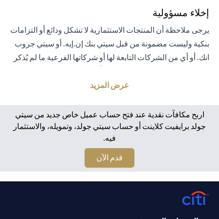
إخلاء مسؤولية
يرجى ملاحظة أن المنتجات الاستثمارية لا تشكل ودائع أو التزامات
بنكية وليست مضمونة من قبل سيتي بنك إن.إيه. أو سيتي جروب
انك. أو أي من الشركات التابعة لها أو شركاتها الفرعية ما لم يُذكر
خلاف ذلك على وجه التحديد. لا يتم تأمين المنتجات الاستثمارية
من قبل الحكومة أو الجهات الحكومية. تخضع منتجات الاستثمار
عرض المزيد
والخزانة لمخاطر الاستثمار، بما في ذلك الخسارة المحتملة للمبلغ
الأصلي المستثمر. الأداء السابق لمنتجات الاستثمار ليس مؤشرًا
اربح مكافآت نقدية عند فتح حساب عميل خاص جديد من سيتي
على النتائج المستقبلية، بمعنى أن الأسعار قد ترتفع أو تنخفض.
جولد برايفيت كلاينت أو حساب سيتي جولد، وتمويله، والاستثمار
فيه.
يجب أن يكون المستثمرون الذين يستثمرون في منتجات
استثمارية و / أو منتجات خزينة مقومة بعملة أجنبية (غير محلية)
opens in a new tab
قدم الآن
على دراية بمخاطر تقلبات أسعار الصرف التي قد تتسبب في
خسارة رأس المال عند تحويل العملة الأجنبية إلى العملة المحلية
للمستثمرين. لا تتوفر منتجات الاستثمار والخزينة للأشخاص
الأمريكيين. تخضع جميع الطلبات المتعلقة بمنتجات الاستثمار