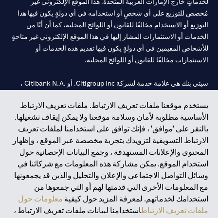
لخدماتٍ خارج الإمارات العربية المتحدة. هذا الموقع الإلكتروني غير
مُخصص للتوزيع على أي شخصٍ أو استخدامه في أي دولةٍ يكون فيها هذا
التوزيع أو الاستخدام مخالفًا للقانون أو اللوائح المحلية، كما أن أيًا من
الخدمات أو الاستثمارات المشار إليها في هذا الموقع الإلكتروني غير متاحةٍ
للأشخاص المقيمين في أي دولةٍ يكون فيها تقديم هذه الخدمات أو
الاستثمارات مخالفًا للقانون أو اللوائح المحلية.
سيتي بنك هي علامة خدمة لشركة Citigroup Inc. أو .Citibank N.A ،
مستخدمة ومسجلة في جميع أنحاء العالم.
يستخدم موقعنا ملفات تعريف الارتباط. ملفات تعريف الارتباط
الأساسية مطلوبة لأمان وسلامة موقعنا ولا يمكن إيقاف تشغيلها.
سيتي بنك إن. إيه. الإمارات مسجل لدى مصرف الإمارات المركزي تحت
بالنقر على 'موافق' ، فإنك توافق على استخدامنا لملفات تعريف
أرقام التراخيص 202563 لفرع الوصل في دبي، 531989 لفرع مول
الارتباط التسويقية لتزويدك بتجربة مخصصة عبر الموقع ، وإظهار
الإمارات في دبي، و CN-1002019 لفرع أبوظبي. هاتف: 4000 311 04.
المحتوى والإعلانات المستهدفة ، وجمع البيانات الإحصائية حول
فرع سيتي بنك إن إيه - الإمارات العربية المتحدة مرخص من مصرف
استخدام الموقع. يمكن مشاركة هذه المعلومات مع شركائنا في
الإمارات العربية المتحدة المركزي كفرع لبنك أجنبي.
وسائل التواصل الاجتماعي والإعلان والتحليل والذين قد يجمعونها
سيتي بنك إن إيه الإمارات العربية المتحدة مرخص من هيئة الأوراق المالية
مع المعلومات الأخرى التي قدمتها لهم أو التي جمعوها من
والسلع في الإمارات العربية المتحدة ("SCA") للقيام بالنشاط المالي لـ أ)
استخدامك لخدماتهم. لمعرفة المزيد حول كيفية
معلومات حول
الاستشارات المالية والتعريف والترويج بموجب ترخيص رقم
ملفات تعريف الارتباط
استخدامنا لبيانات ملفات تعريف الارتباط ،
20200000097 ب) وسيط تداول في الأسواق الدولية بموجب ترخيص