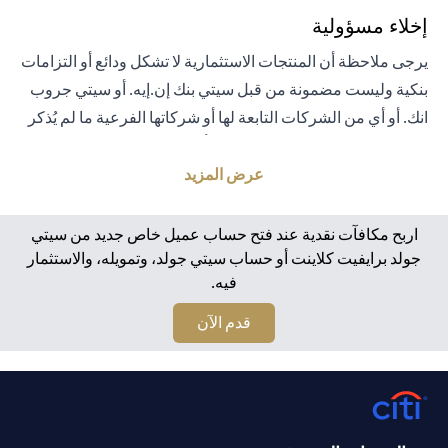
إخلاء مسؤولية
يرجى ملاحظة أن المنتجات الاستثمارية لا تشكل ودائع أو التزامات
بنكية وليست مضمونة من قبل سيتي بنك إن.إيه. أو سيتي جروب
انك. أو أي من الشركات التابعة لها أو شركاتها الفرعية ما لم يُذكر
خلاف ذلك على وجه التحديد. لا يتم تأمين المنتجات الاستثمارية
من قبل الحكومة أو الجهات الحكومية. تخضع منتجات الاستثمار
عرض المزيد
والخزانة لمخاطر الاستثمار، بما في ذلك الخسارة المحتملة للمبلغ
الأصلي المستثمر. الأداء السابق لمنتجات الاستثمار ليس مؤشرًا
اربح مكافآت نقدية عند فتح حساب عميل خاص جديد من سيتي
على النتائج المستقبلية، بمعنى أن الأسعار قد ترتفع أو تنخفض.
جولد برايفيت كلاينت أو حساب سيتي جولد، وتمويله، والاستثمار
فيه.
يجب أن يكون المستثمرون الذين يستثمرون في منتجات
استثمارية و / أو منتجات خزينة مقومة بعملة أجنبية (غير محلية)
opens in a new tab
قدم الآن
على دراية بمخاطر تقلبات أسعار الصرف التي قد تتسبب في
خسارة رأس المال عند تحويل العملة الأجنبية إلى العملة المحلية
للمستثمرين. لا تتوفر منتجات الاستثمار والخزينة للأشخاص
الأمريكيين. تخضع جميع الطلبات المتعلقة بمنتجات الاستثمار