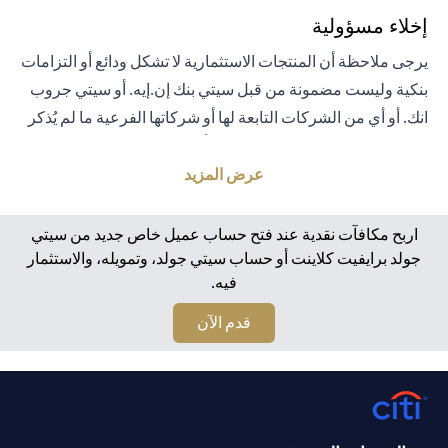
إخلاء مسؤولية
يرجى ملاحظة أن المنتجات الاستثمارية لا تشكل ودائع أو التزامات
بنكية وليست مضمونة من قبل سيتي بنك إن.إيه. أو سيتي جروب
انك. أو أي من الشركات التابعة لها أو شركاتها الفرعية ما لم يُذكر
خلاف ذلك على وجه التحديد. لا يتم تأمين المنتجات الاستثمارية
من قبل الحكومة أو الجهات الحكومية. تخضع منتجات الاستثمار
عرض المزيد
والخزانة لمخاطر الاستثمار، بما في ذلك الخسارة المحتملة للمبلغ
الأصلي المستثمر. الأداء السابق لمنتجات الاستثمار ليس مؤشرًا
اربح مكافآت نقدية عند فتح حساب عميل خاص جديد من سيتي
على النتائج المستقبلية، بمعنى أن الأسعار قد ترتفع أو تنخفض.
جولد برايفيت كلاينت أو حساب سيتي جولد، وتمويله، والاستثمار
فيه.
يجب أن يكون المستثمرون الذين يستثمرون في منتجات
استثمارية و / أو منتجات خزينة مقومة بعملة أجنبية (غير محلية)
(opens in a new tab)
قدم الآن
على دراية بمخاطر تقلبات أسعار الصرف التي قد تتسبب في
خسارة رأس المال عند تحويل العملة الأجنبية إلى العملة المحلية
للمستثمرين. لا تتوفر منتجات الاستثمار والخزينة للأشخاص
الأمريكيين. تخضع جميع الطلبات المتعلقة بمنتجات الاستثمار