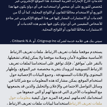
لخدماتٍ خارج الإمارات العربية المتحدة. هذا الموقع الإلكتروني غير
مُخصص للتوزيع على أي شخصٍ أو استخدامه في أي دولةٍ يكون فيها هذا
التوزيع أو الاستخدام مخالفًا للقانون أو اللوائح المحلية، كما أن أيًا من
الخدمات أو الاستثمارات المشار إليها في هذا الموقع الإلكتروني غير متاحةٍ
للأشخاص المقيمين في أي دولةٍ يكون فيها تقديم هذه الخدمات أو
الاستثمارات مخالفًا للقانون أو اللوائح المحلية.
سيتي بنك هي علامة خدمة لشركة Citigroup Inc. أو .Citibank N.A ،
مستخدمة ومسجلة في جميع أنحاء العالم.
يستخدم موقعنا ملفات تعريف الارتباط. ملفات تعريف الارتباط
الأساسية مطلوبة لأمان وسلامة موقعنا ولا يمكن إيقاف تشغيلها.
سيتي بنك إن. إيه. الإمارات مسجل لدى مصرف الإمارات المركزي تحت
بالنقر على 'موافق' ، فإنك توافق على استخدامنا لملفات تعريف
أرقام التراخيص 202563 لفرع الوصل في دبي، 531989 لفرع مول
الارتباط التسويقية لتزويدك بتجربة مخصصة عبر الموقع ، وإظهار
الإمارات في دبي، و
CN-1002019
لفرع أبوظبي. هاتف: 4000 311 04.
المحتوى والإعلانات المستهدفة ، وجمع البيانات الإحصائية حول
فرع سيتي بنك إن إيه - الإمارات العربية المتحدة مرخص من مصرف
استخدام الموقع. يمكن مشاركة هذه المعلومات مع شركائنا في
الإمارات العربية المتحدة المركزي كفرع لبنك أجنبي.
وسائل التواصل الاجتماعي والإعلان والتحليل والذين قد يجمعونها
سيتي بنك إن إيه الإمارات العربية المتحدة مرخص من هيئة الأوراق المالية
مع المعلومات الأخرى التي قدمتها لهم أو التي جمعوها من
والسلع في الإمارات العربية المتحدة ("SCA") للقيام بالنشاط المالي لـ أ)
استخدامك لخدماتهم. لمعرفة المزيد حول كيفية
معلومات حول
الاستشارات المالية والتعريف والترويج بموجب ترخيص رقم
ملفات تعريف الارتباط
استخدامنا لبيانات ملفات تعريف الارتباط ،
20200000097 ب) وسيط تداول في الأسواق الدولية بموجب ترخيص