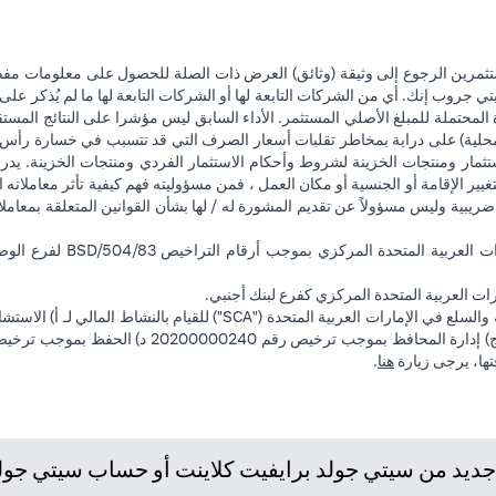
تثمرين الرجوع إلى وثيقة (وثائق) العرض ذات الصلة للحصول على معلومات مفصل
 جروب إنك. أي من الشركات التابعة لها أو الشركات التابعة لها ما لم يُذكر على 
 المحتملة للمبلغ الأصلي المستثمر. الأداء السابق ليس مؤشرا على النتائج المست
حلية) على دراية بمخاطر تقلبات أسعار الصرف التي قد تتسبب في خسارة رأس المال
ثمار ومنتجات الخزينة لشروط وأحكام الاستثمار الفردي ومنتجات الخزينة. يدرك
تغيير الإقامة أو الجنسية أو مكان العمل ، فمن مسؤوليته فهم كيفية تأثر معاملاته الا
ضريبية وليس مسؤولاً عن تقديم المشورة له / لها بشأن القوانين المتعلقة بمعامل
ت العربية المتحدة المركزي كفرع لبنك أجنبي.
opens in a new tab
فتها، يرجى زيارة
هنا
.
يد من سيتي جولد برايفيت كلاينت أو حساب سيتي جولد، 