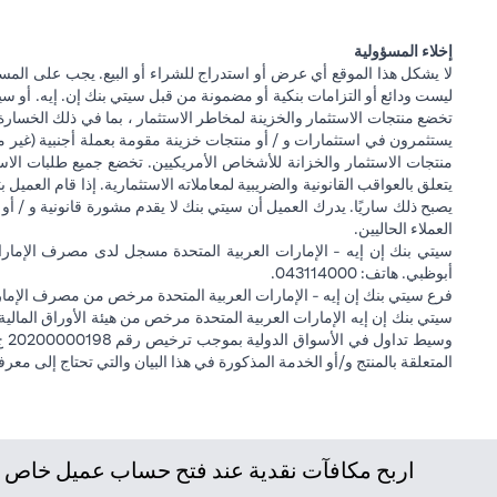
إخلاء المسؤولية
لا يشكل هذا الموقع أي عرض أو استدراج للشراء أو البيع. يجب على المس
ليست ودائع أو التزامات بنكية أو مضمونة من قبل سيتي بنك إن. إيه. أو سيتي
تخضع منتجات الاستثمار والخزينة لمخاطر الاستثمار ، بما في ذلك الخسارة
يستثمرون في استثمارات و / أو منتجات خزينة مقومة بعملة أجنبية (غير م
منتجات الاستثمار والخزانة للأشخاص الأمريكيين. تخضع جميع طلبات الاست
يتعلق بالعواقب القانونية والضريبية لمعاملاته الاستثمارية. إذا قام العميل ب
يصبح ذلك ساريًا. يدرك العميل أن سيتي بنك لا يقدم مشورة قانونية و / أو 
العملاء الحاليين.
أبوظبي. هاتف: 043114000.
فرع سيتي بنك إن إيه - الإمارات العربية المتحدة مرخص من مصرف الإمارا
المتعلقة بالمنتج و/أو الخدمة المذكورة في هذا البيان والتي تحتاج إلى معر
اربح مكافآت نقدية عند فتح حساب عميل خاص جد