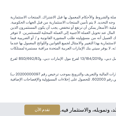
ة والشروط والأحكام المعمول بها قبل الاشتراك. المنتجات الاستثمارية
وجه التحديد. لا يتم تأمين المنتجات الاستثمارية من قبل الجهات الحكومية.
قبلية: الأسعار يمكن أن ترتفع أو تنخفض. يجب أن يكون المستثمرون الذين
 عند تحويل العملة الأجنبية إلى العملة المحلية للمستثمرين. لا تتوفر
 العميل أنه من مسؤوليته طلب المشورة القانونية و / أو الضريبية فيما
ستثمارية بهذا التغيير والامتثال لجميع القوانين واللوائح المعمول بها عندما
اته. لا يوفر سيتي بنك الإمارات العربية المتحدة مراقبة مستمرة لممتلكات
سيتي بنك إن إيه - الإمارات العربية المتحدة مسجل لدى مصرف الإمارات العربية المتحدة المركزي بموجب أرقام التراخيص BSD/504/83 لفرع الوصل دبي، و13/184/2019 لفرع مول الإمارات دبي، وBSD/692/83 لفرع
سيتي بنك إن إيه الإمارات العربية المتحدة مرخص من هيئة الأوراق المالية والسلع في الإمارات العربية المتحدة ("SCA") للقيام بالنشاط المالي لـ أ) الاستشارات المالية والتعريف والترويج بموجب ترخيص رقم 20200000097 ب)
وسيط تداول في الأسواق الدولية بموجب ترخيص رقم 20200000198 ج) إدارة المحافظ بموجب ترخيص رقم 20200000240 د) الحفظ بموجب ترخيص رقم 602003. للحصول على إخلاءات المسؤولية والإفصاحات الإضافية
وتمويله، والاستثمار فيه.
opens in a new tab
تقدم الآن