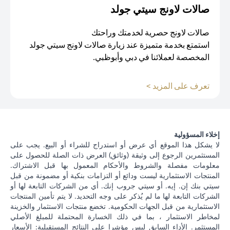
صالات لاونج سيتي جولد
صالات لاونج حصرية لخدمتك وراحتك
استمتع بخدمة متميزة عند زيارة صالات لاونج سيتي جولد
المخصصة لعملائنا في دبي وأبوظبي.
opens in a new tab
تعرف على المزيد >
إخلاء المسؤولية
لا يشكل هذا الموقع أي عرض أو استدراج للشراء أو البيع. يجب على
المستثمرين الرجوع إلى وثيقة (وثائق) العرض ذات الصلة للحصول على
معلومات مفصلة والشروط والأحكام المعمول بها قبل الاشتراك.
المنتجات الاستثمارية ليست ودائع أو التزامات بنكية أو مضمونة من قبل
سيتي بنك إن. إيه. أو سيتي جروب إنك. أي من الشركات التابعة لها أو
الشركات التابعة لها ما لم يُذكر على وجه التحديد. لا يتم تأمين المنتجات
الاستثمارية من قبل الجهات الحكومية. تخضع منتجات الاستثمار والخزينة
لمخاطر الاستثمار ، بما في ذلك الخسارة المحتملة للمبلغ الأصلي
المستثمر. الأداء السابق ليس مؤشرا على النتائج المستقبلية: الأسعار