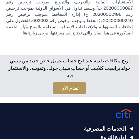
الاستشارات المالية والتعريف والترويج بموجب ترخيص رقم
20200000097 ب) وسيط تداول في الأسواق الدولية بموجب ترخيص
رقم 20200000198 ج) إدارة المحافظ بموجب ترخيص رقم
20200000240 د) الحفظ بموجب ترخيص رقم 602003. للحصول على
إخلاءات المسؤولية والإفصاحات الإضافية المتعلقة بالمنتج و/أو الخدمة
in a new tab
المذكورة في هذا البيان والتي تحتاج إلى معرفتها، يرجى زيارة
هنا
.
اربح مكافآت نقدية عند فتح حساب عميل خاص جديد من سيتي
جولد برايفيت كلاينت أو حساب سيتي جولد، وتمويله، والاستثمار
فيه.
opens in a new tab
تقدم الآن
الخدمات المصرفية
إدارة الثروة