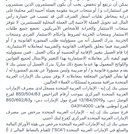
يمكن أن ترتفع أو تنخفض. يجب أن يكون المستثمرون الذين يستثمرون
في استثمارات و / أو منتجات خزينة مقومة بعملة أجنبية (غير محلية) على
دراية بمخاطر تقلبات أسعار الصرف التي قد تتسبب في خسارة رأس
المال عند تحويل العملة الأجنبية إلى العملة المحلية للمستثمرين. لا تتوفر
منتجات الاستثمار والخزانة للأشخاص الأمريكيين. تخضع جميع طلبات
الاستثمار ومنتجات الخزينة لشروط وأحكام الاستثمار الفردي ومنتجات
الخزينة. يدرك العميل أنه من مسؤوليته طلب المشورة القانونية و / أو
الضريبية فيما يتعلق بالعواقب القانونية والضريبية لمعاملاته الاستثمارية.
إذا قام العميل بتغيير الإقامة أو الجنسية أو مكان العمل ، فمن مسؤوليته
فهم كيفية تأثر معاملاته الاستثمارية بهذا التغيير والامتثال لجميع القوانين
واللوائح المعمول بها عندما يصبح ذلك ساريًا. يدرك العميل أن سيتي بنك لا
يقدم مشورة قانونية و / أو ضريبية وليس مسؤولاً عن تقديم المشورة له /
لها بشأن القوانين المتعلقة بمعاملاته. لا يوفر سيتي بنك الإمارات العربية
المتحدة مراقبة مستمرة لممتلكات العملاء الحاليين.
سيتي بنك إن إيه - الإمارات العربية المتحدة مسجل لدى مصرف الإمارات
العربية المتحدة المركزي بموجب أرقام التراخيص BSD/504/83 لفرع
الوصل دبي، و13/184/2019 لفرع مول الإمارات دبي، وBSD/692/83
لفرع أبوظبي. هاتف: 043114000.
فرع سيتي بنك إن إيه - الإمارات العربية المتحدة مرخص من مصرف
الإمارات العربية المتحدة المركزي كفرع لبنك أجنبي.
سيتي بنك إن إيه الإمارات العربية المتحدة مرخص من هيئة الأوراق المالية
والسلع في الإمارات العربية المتحدة ("SCA") للقيام بالنشاط المالي لـ أ)