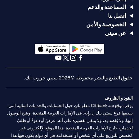
المساعدة والدعم
اتصل بنا
الخصوصية والأمن
عن سيتي
opens in a new tab
opens in a new tab
opens in a new tab
opens in a new tab
opens in a new tab
opens in a new tab
حقوق الطبع والنشر محفوظة ©2026 سيتي جروب انك.
البنود و الظروف
يوفر موقع Citibank.ae معلوماتٍ حول الحسابات والخدمات المالية التي
يقدمها فرع سيتي بنك إن.إيه. في الإمارات العربية المتحدة، ويتيح الوصول
إليها. ولا يُقصد به، ولا ينبغي تفسيره على أنه، عرضٌ أو دعوةٌ أو طلبٌ
لخدماتٍ خارج الإمارات العربية المتحدة. هذا الموقع الإلكتروني غير
مُخصص للتوزيع على أي شخصٍ أو استخدامه في أي دولةٍ يكون فيها هذا