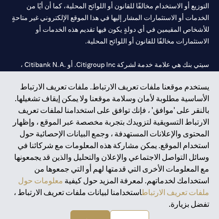
التوزيع أو الاستخدام مخالفًا للقانون أو اللوائح المحلية، كما أن أيًا من
الخدمات أو الاستثمارات المشار إليها في هذا الموقع الإلكتروني غير متاحةٍ
للأشخاص المقيمين في أي دولةٍ يكون فيها تقديم هذه الخدمات أو
الاستثمارات مخالفًا للقانون أو اللوائح المحلية.
سيتي بنك هي علامة خدمة لشركة Citigroup Inc. أو .Citibank N.A ،
مستخدمة ومسجلة في جميع أنحاء العالم.
يستخدم موقعنا ملفات تعريف الارتباط. ملفات تعريف الارتباط
الأساسية مطلوبة لأمان وسلامة موقعنا ولا يمكن إيقاف تشغيلها.
سيتي بنك إن. إيه. الإمارات مسجل لدى مصرف الإمارات المركزي تحت
بالنقر على 'موافق' ، فإنك توافق على استخدامنا لملفات تعريف
أرقام التراخيص 202563 لفرع الوصل في دبي، 531989 لفرع مول
الارتباط التسويقية لتزويدك بتجربة مخصصة عبر الموقع ، وإظهار
الإمارات في دبي، و CN-1002019 لفرع أبوظبي. هاتف: 4000 311 04.
المحتوى والإعلانات المستهدفة ، وجمع البيانات الإحصائية حول
فرع سيتي بنك إن إيه - الإمارات العربية المتحدة مرخص من مصرف
استخدام الموقع. يمكن مشاركة هذه المعلومات مع شركائنا في
الإمارات العربية المتحدة المركزي كفرع لبنك أجنبي.
وسائل التواصل الاجتماعي والإعلان والتحليل والذين قد يجمعونها
سيتي بنك إن إيه الإمارات العربية المتحدة مرخص من هيئة الأوراق المالية
مع المعلومات الأخرى التي قدمتها لهم أو التي جمعوها من
والسلع في الإمارات العربية المتحدة ("SCA") للقيام بالنشاط المالي لـ أ)
استخدامك لخدماتهم. لمعرفة المزيد حول كيفية
معلومات حول
الاستشارات المالية والتعريف والترويج بموجب ترخيص رقم
ملفات تعريف الارتباط
استخدامنا لبيانات ملفات تعريف الارتباط ،
20200000097 ب) وسيط تداول في الأسواق الدولية بموجب ترخيص
تفضل بزيارة.
رقم 20200000198 ج) إدارة المحافظ بموجب ترخيص رقم
20200000240 د) الحفظ بموجب ترخيص رقم 602003.