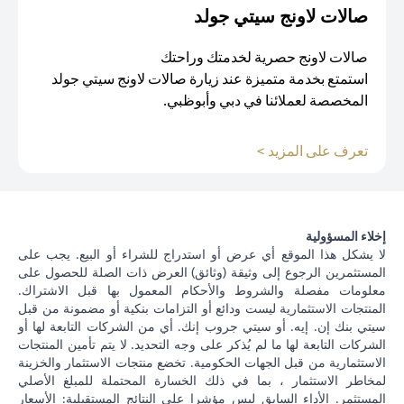
صالات لاونج سيتي جولد
صالات لاونج حصرية لخدمتك وراحتك
استمتع بخدمة متميزة عند زيارة صالات لاونج سيتي جولد
المخصصة لعملائنا في دبي وأبوظبي.
opens in a new tab
تعرف على المزيد >
إخلاء المسؤولية
لا يشكل هذا الموقع أي عرض أو استدراج للشراء أو البيع. يجب على
المستثمرين الرجوع إلى وثيقة (وثائق) العرض ذات الصلة للحصول على
معلومات مفصلة والشروط والأحكام المعمول بها قبل الاشتراك.
المنتجات الاستثمارية ليست ودائع أو التزامات بنكية أو مضمونة من قبل
سيتي بنك إن. إيه. أو سيتي جروب إنك. أي من الشركات التابعة لها أو
الشركات التابعة لها ما لم يُذكر على وجه التحديد. لا يتم تأمين المنتجات
الاستثمارية من قبل الجهات الحكومية. تخضع منتجات الاستثمار والخزينة
لمخاطر الاستثمار ، بما في ذلك الخسارة المحتملة للمبلغ الأصلي
المستثمر. الأداء السابق ليس مؤشرا على النتائج المستقبلية: الأسعار