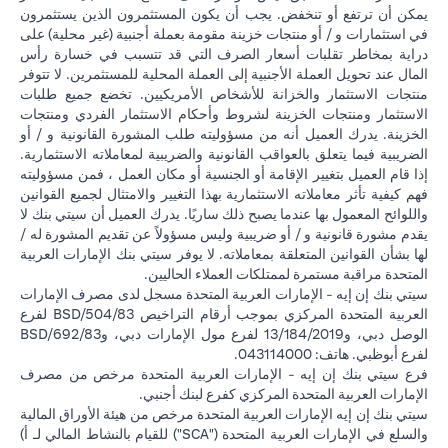
يمكن أن ترتفع أو تنخفض. يجب أن يكون المستثمرون الذين يستثمرون
في استثمارات و / أو منتجات خزينة مقومة بعملة أجنبية (غير محلية) على
دراية بمخاطر تقلبات أسعار الصرف التي قد تتسبب في خسارة رأس
المال عند تحويل العملة الأجنبية إلى العملة المحلية للمستثمرين. لا تتوفر
منتجات الاستثمار والخزانة للأشخاص الأمريكيين. تخضع جميع طلبات
الاستثمار ومنتجات الخزينة لشروط وأحكام الاستثمار الفردي ومنتجات
الخزينة. يدرك العميل أنه من مسؤوليته طلب المشورة القانونية و / أو
الضريبية فيما يتعلق بالعواقب القانونية والضريبية لمعاملاته الاستثمارية.
إذا قام العميل بتغيير الإقامة أو الجنسية أو مكان العمل ، فمن مسؤوليته
فهم كيفية تأثر معاملاته الاستثمارية بهذا التغيير والامتثال لجميع القوانين
واللوائح المعمول بها عندما يصبح ذلك ساريًا. يدرك العميل أن سيتي بنك لا
يقدم مشورة قانونية و / أو ضريبية وليس مسؤولاً عن تقديم المشورة له /
لها بشأن القوانين المتعلقة بمعاملاته. لا يوفر سيتي بنك الإمارات العربية
المتحدة مراقبة مستمرة لممتلكات العملاء الحاليين.
سيتي بنك إن إيه - الإمارات العربية المتحدة مسجل لدى مصرف الإمارات
العربية المتحدة المركزي بموجب أرقام التراخيص BSD/504/83 لفرع
الوصل دبي، و13/184/2019 لفرع مول الإمارات دبي، وBSD/692/83
لفرع أبوظبي. هاتف: 043114000.
فرع سيتي بنك إن إيه - الإمارات العربية المتحدة مرخص من مصرف
الإمارات العربية المتحدة المركزي كفرع لبنك أجنبي.
سيتي بنك إن إيه الإمارات العربية المتحدة مرخص من هيئة الأوراق المالية
والسلع في الإمارات العربية المتحدة ("SCA") للقيام بالنشاط المالي لـ أ)