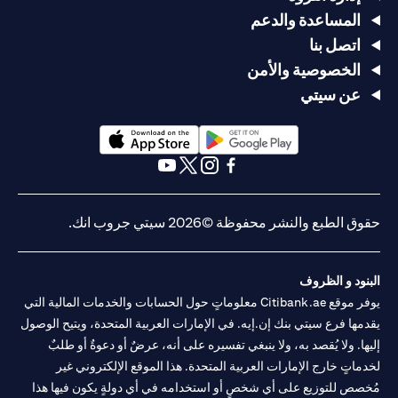
المساعدة والدعم
اتصل بنا
الخصوصية والأمن
عن سيتي
opens in a new tab
opens in a new tab
opens in a new tab
opens in a new tab
opens in a new tab
opens in a new tab
حقوق الطبع والنشر محفوظة ©2026 سيتي جروب انك.
البنود و الظروف
يوفر موقع Citibank.ae معلوماتٍ حول الحسابات والخدمات المالية التي
يقدمها فرع سيتي بنك إن.إيه. في الإمارات العربية المتحدة، ويتيح الوصول
إليها. ولا يُقصد به، ولا ينبغي تفسيره على أنه، عرضٌ أو دعوةٌ أو طلبٌ
لخدماتٍ خارج الإمارات العربية المتحدة. هذا الموقع الإلكتروني غير
مُخصص للتوزيع على أي شخصٍ أو استخدامه في أي دولةٍ يكون فيها هذا