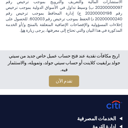
الاستشارات المالية والتعريف والترويج بموجب ترخيص رقم
20200000097 ب) وسيط تداول في الأسواق الدولية بموجب ترخيص
رقم 20200000198 ج) إدارة المحافظ بموجب ترخيص رقم
20200000240 د) الحفظ بموجب ترخيص رقم 602003. للحصول على
إخلاءات المسؤولية والإفصاحات الإضافية المتعلقة بالمنتج و/أو الخدمة
in a new tab
المذكورة في هذا البيان والتي تحتاج إلى معرفتها، يرجى زيارة
هنا
.
اربح مكافآت نقدية عند فتح حساب عميل خاص جديد من سيتي
جولد برايفيت كلاينت أو حساب سيتي جولد، وتمويله، والاستثمار
فيه.
opens in a new tab
تقدم الآن
الخدمات المصرفية
إدارة الثروة