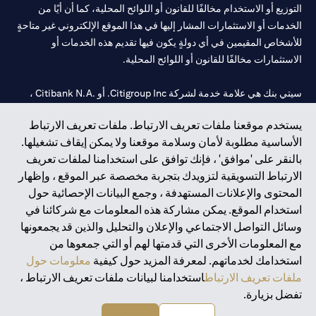
التوزيع أو الاستخدام مخالفًا للقانون أو اللوائح المحلية، كما أن أيًا من
الخدمات أو الاستثمارات المشار إليها في هذا الموقع الإلكتروني غير متاحةٍ
للأشخاص المقيمين في أي دولةٍ يكون فيها تقديم هذه الخدمات أو
الاستثمارات مخالفًا للقانون أو اللوائح المحلية.
سيتي بنك هي علامة خدمة لشركة Citigroup Inc. أو .Citibank N.A ،
مستخدمة ومسجلة في جميع أنحاء العالم.
يستخدم موقعنا ملفات تعريف الارتباط. ملفات تعريف الارتباط
الأساسية مطلوبة لأمان وسلامة موقعنا ولا يمكن إيقاف تشغيلها.
سيتي بنك إن. إيه. الإمارات مسجل لدى مصرف الإمارات المركزي تحت
بالنقر على 'موافق' ، فإنك توافق على استخدامنا لملفات تعريف
أرقام التراخيص 202563 لفرع الوصل في دبي، 531989 لفرع مول
الارتباط التسويقية لتزويدك بتجربة مخصصة عبر الموقع ، وإظهار
الإمارات في دبي، و CN-1002019 لفرع أبوظبي. هاتف: 4000 311 04.
المحتوى والإعلانات المستهدفة ، وجمع البيانات الإحصائية حول
فرع سيتي بنك إن إيه - الإمارات العربية المتحدة مرخص من مصرف
استخدام الموقع. يمكن مشاركة هذه المعلومات مع شركائنا في
الإمارات العربية المتحدة المركزي كفرع لبنك أجنبي.
وسائل التواصل الاجتماعي والإعلان والتحليل والذين قد يجمعونها
سيتي بنك إن إيه الإمارات العربية المتحدة مرخص من هيئة الأوراق المالية
مع المعلومات الأخرى التي قدمتها لهم أو التي جمعوها من
والسلع في الإمارات العربية المتحدة ("SCA") للقيام بالنشاط المالي لـ أ)
استخدامك لخدماتهم. لمعرفة المزيد حول كيفية
معلومات حول
الاستشارات المالية والتعريف والترويج بموجب ترخيص رقم
ملفات تعريف الارتباط
استخدامنا لبيانات ملفات تعريف الارتباط ،
20200000097 ب) وسيط تداول في الأسواق الدولية بموجب ترخيص
تفضل بزيارة.
رقم 20200000198 ج) إدارة المحافظ بموجب ترخيص رقم
20200000240 د) الحفظ بموجب ترخيص رقم 602003.