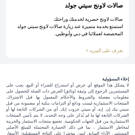
صالات لاونج سيتي جولد
صالات لاونج حصرية لخدمتك وراحتك
استمتع بخدمة متميزة عند زيارة صالات لاونج سيتي جولد
المخصصة لعملائنا في دبي وأبوظبي.
opens in a new tab
تعرف على المزيد >
إخلاء المسؤولية
لا يشكل هذا الموقع أي عرض أو استدراج للشراء أو البيع. يجب على
المستثمرين الرجوع إلى وثيقة (وثائق) العرض ذات الصلة للحصول على
معلومات مفصلة والشروط والأحكام المعمول بها قبل الاشتراك.
المنتجات الاستثمارية ليست ودائع أو التزامات بنكية أو مضمونة من قبل
سيتي بنك إن. إيه. أو سيتي جروب إنك. أي من الشركات التابعة لها أو
الشركات التابعة لها ما لم يُذكر على وجه التحديد. لا يتم تأمين المنتجات
الاستثمارية من قبل الجهات الحكومية. تخضع منتجات الاستثمار والخزينة
لمخاطر الاستثمار ، بما في ذلك الخسارة المحتملة للمبلغ الأصلي
المستثمر. الأداء السابق ليس مؤشرا على النتائج المستقبلية: الأسعار