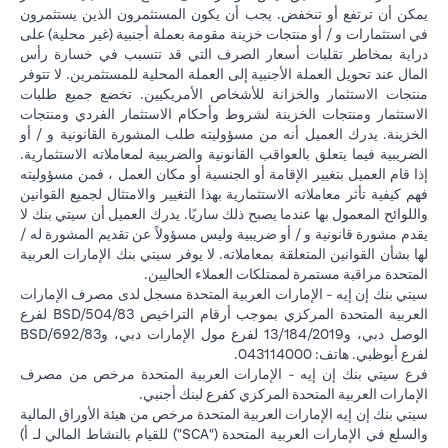
يمكن أن ترتفع أو تنخفض. يجب أن يكون المستثمرون الذين يستثمرون
في استثمارات و / أو منتجات خزينة مقومة بعملة أجنبية (غير محلية) على
دراية بمخاطر تقلبات أسعار الصرف التي قد تتسبب في خسارة رأس
المال عند تحويل العملة الأجنبية إلى العملة المحلية للمستثمرين. لا تتوفر
منتجات الاستثمار والخزانة للأشخاص الأمريكيين. تخضع جميع طلبات
الاستثمار ومنتجات الخزينة لشروط وأحكام الاستثمار الفردي ومنتجات
الخزينة. يدرك العميل أنه من مسؤوليته طلب المشورة القانونية و / أو
الضريبية فيما يتعلق بالعواقب القانونية والضريبية لمعاملاته الاستثمارية.
إذا قام العميل بتغيير الإقامة أو الجنسية أو مكان العمل ، فمن مسؤوليته
فهم كيفية تأثر معاملاته الاستثمارية بهذا التغيير والامتثال لجميع القوانين
واللوائح المعمول بها عندما يصبح ذلك ساريًا. يدرك العميل أن سيتي بنك لا
يقدم مشورة قانونية و / أو ضريبية وليس مسؤولاً عن تقديم المشورة له /
لها بشأن القوانين المتعلقة بمعاملاته. لا يوفر سيتي بنك الإمارات العربية
المتحدة مراقبة مستمرة لممتلكات العملاء الحاليين.
سيتي بنك إن إيه - الإمارات العربية المتحدة مسجل لدى مصرف الإمارات
العربية المتحدة المركزي بموجب أرقام التراخيص BSD/504/83 لفرع
الوصل دبي، و13/184/2019 لفرع مول الإمارات دبي، وBSD/692/83
لفرع أبوظبي. هاتف: 043114000.
فرع سيتي بنك إن إيه - الإمارات العربية المتحدة مرخص من مصرف
الإمارات العربية المتحدة المركزي كفرع لبنك أجنبي.
سيتي بنك إن إيه الإمارات العربية المتحدة مرخص من هيئة الأوراق المالية
والسلع في الإمارات العربية المتحدة ("SCA") للقيام بالنشاط المالي لـ أ)