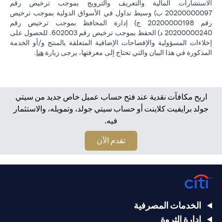
الاستشارات المالية والتعريف والترويج بموجب ترخيص رقم
20200000097 ب) وسيط تداول في الأسواق الدولية بموجب ترخيص
رقم 20200000198 ج) إدارة المحافظ بموجب ترخيص رقم
20200000240 د) الحفظ بموجب ترخيص رقم 602003. للحصول على
إخلاءات المسؤولية والإفصاحات الإضافية المتعلقة بالمنتج و/أو الخدمة
in a new tab
المذكورة في هذا البيان والتي تحتاج إلى معرفتها، يرجى زيارة
هنا
.
اربح مكافآت نقدية عند فتح حساب عميل خاص جديد من سيتي
جولد برايفيت كلاينت أو حساب سيتي جولد، وتمويله، والاستثمار
فيه.
opens in a new tab
تقدم الآن
الخدمات المصرفية
إدارة الثروة