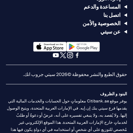
المساعدة والدعم
اتصل بنا
الخصوصية والأمن
عن سيتي
opens in a new tab
opens in a new tab
opens in a new tab
opens in a new tab
opens in a new tab
opens in a new tab
حقوق الطبع والنشر محفوظة ©2026 سيتي جروب انك.
البنود و الظروف
يوفر موقع Citibank.ae معلوماتٍ حول الحسابات والخدمات المالية التي
يقدمها فرع سيتي بنك إن.إيه. في الإمارات العربية المتحدة، ويتيح الوصول
إليها. ولا يُقصد به، ولا ينبغي تفسيره على أنه، عرضٌ أو دعوةٌ أو طلبٌ
لخدماتٍ خارج الإمارات العربية المتحدة. هذا الموقع الإلكتروني غير
مُخصص للتوزيع على أي شخصٍ أو استخدامه في أي دولةٍ يكون فيها هذا