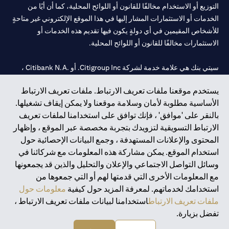
التوزيع أو الاستخدام مخالفًا للقانون أو اللوائح المحلية، كما أن أيًا من
الخدمات أو الاستثمارات المشار إليها في هذا الموقع الإلكتروني غير متاحةٍ
للأشخاص المقيمين في أي دولةٍ يكون فيها تقديم هذه الخدمات أو
الاستثمارات مخالفًا للقانون أو اللوائح المحلية.
سيتي بنك هي علامة خدمة لشركة Citigroup Inc. أو .Citibank N.A ،
مستخدمة ومسجلة في جميع أنحاء العالم.
يستخدم موقعنا ملفات تعريف الارتباط. ملفات تعريف الارتباط
الأساسية مطلوبة لأمان وسلامة موقعنا ولا يمكن إيقاف تشغيلها.
سيتي بنك إن. إيه. الإمارات مسجل لدى مصرف الإمارات المركزي تحت
بالنقر على 'موافق' ، فإنك توافق على استخدامنا لملفات تعريف
أرقام التراخيص 202563 لفرع الوصل في دبي، 531989 لفرع مول
الارتباط التسويقية لتزويدك بتجربة مخصصة عبر الموقع ، وإظهار
الإمارات في دبي، و CN-1002019 لفرع أبوظبي. هاتف: 4000 311 04.
المحتوى والإعلانات المستهدفة ، وجمع البيانات الإحصائية حول
فرع سيتي بنك إن إيه - الإمارات العربية المتحدة مرخص من مصرف
استخدام الموقع. يمكن مشاركة هذه المعلومات مع شركائنا في
الإمارات العربية المتحدة المركزي كفرع لبنك أجنبي.
وسائل التواصل الاجتماعي والإعلان والتحليل والذين قد يجمعونها
سيتي بنك إن إيه الإمارات العربية المتحدة مرخص من هيئة الأوراق المالية
مع المعلومات الأخرى التي قدمتها لهم أو التي جمعوها من
والسلع في الإمارات العربية المتحدة ("SCA") للقيام بالنشاط المالي لـ أ)
استخدامك لخدماتهم. لمعرفة المزيد حول كيفية
معلومات حول
الاستشارات المالية والتعريف والترويج بموجب ترخيص رقم
ملفات تعريف الارتباط
استخدامنا لبيانات ملفات تعريف الارتباط ،
20200000097 ب) وسيط تداول في الأسواق الدولية بموجب ترخيص
تفضل بزيارة.
رقم 20200000198 ج) إدارة المحافظ بموجب ترخيص رقم
20200000240 د) الحفظ بموجب ترخيص رقم 602003.