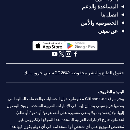
المساعدة والدعم
اتصل بنا
الخصوصية والأمن
عن سيتي
(opens in a new tab)
(opens in a new tab)
(opens in a new tab)
(opens in a new tab)
(opens in a new tab)
(opens in a new tab)
حقوق الطبع والنشر محفوظة ©2026 سيتي جروب انك.
البنود و الظروف
يوفر موقع Citibank.ae معلوماتٍ حول الحسابات والخدمات المالية التي
يقدمها فرع سيتي بنك إن.إيه. في الإمارات العربية المتحدة، ويتيح الوصول
إليها. ولا يُقصد به، ولا ينبغي تفسيره على أنه، عرضٌ أو دعوةٌ أو طلبٌ
لخدماتٍ خارج الإمارات العربية المتحدة. هذا الموقع الإلكتروني غير
مُخصص للتوزيع على أي شخصٍ أو استخدامه في أي دولةٍ يكون فيها هذا