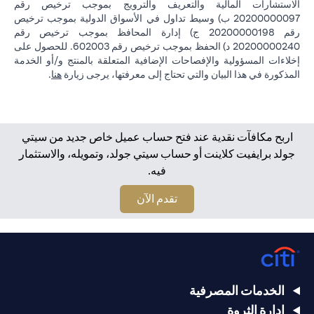
الاستشارات المالية والتعريف والترويج بموجب ترخيص رقم
20200000097 ب) وسيط تداول في الأسواق الدولية بموجب ترخيص
رقم 20200000198 ج) إدارة المحافظ بموجب ترخيص رقم
20200000240 د) الحفظ بموجب ترخيص رقم 602003. للحصول على
إخلاءات المسؤولية والإفصاحات الإضافية المتعلقة بالمنتج و/أو الخدمة
(opens in a new tab)
المذكورة في هذا البيان والتي تحتاج إلى معرفتها، يرجى زيارة
هنا
.
اربح مكافآت نقدية عند فتح حساب عميل خاص جديد من سيتي
جولد برايفيت كلاينت أو حساب سيتي جولد، وتمويله، والاستثمار
فيه.
(opens in a new tab)
تقدم الآن
الخدمات المصرفية
إدارة الثروة