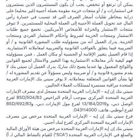
يمكن أن ترتفع أو تنخفض. يجب أن يكون المستثمرون الذين يستثمرون
في استثمارات و / أو منتجات خزينة مقومة بعملة أجنبية (غير محلية) على
دراية بمخاطر تقلبات أسعار الصرف التي قد تتسبب في خسارة رأس
المال عند تحويل العملة الأجنبية إلى العملة المحلية للمستثمرين. لا تتوفر
منتجات الاستثمار والخزانة للأشخاص الأمريكيين. تخضع جميع طلبات
الاستثمار ومنتجات الخزينة لشروط وأحكام الاستثمار الفردي ومنتجات
الخزينة. يدرك العميل أنه من مسؤوليته طلب المشورة القانونية و / أو
الضريبية فيما يتعلق بالعواقب القانونية والضريبية لمعاملاته الاستثمارية.
إذا قام العميل بتغيير الإقامة أو الجنسية أو مكان العمل ، فمن مسؤوليته
فهم كيفية تأثر معاملاته الاستثمارية بهذا التغيير والامتثال لجميع القوانين
واللوائح المعمول بها عندما يصبح ذلك ساريًا. يدرك العميل أن سيتي بنك لا
يقدم مشورة قانونية و / أو ضريبية وليس مسؤولاً عن تقديم المشورة له /
لها بشأن القوانين المتعلقة بمعاملاته. لا يوفر سيتي بنك الإمارات العربية
المتحدة مراقبة مستمرة لممتلكات العملاء الحاليين.
سيتي بنك إن إيه - الإمارات العربية المتحدة مسجل لدى مصرف الإمارات
العربية المتحدة المركزي بموجب أرقام التراخيص BSD/504/83 لفرع
الوصل دبي، و13/184/2019 لفرع مول الإمارات دبي، وBSD/692/83
لفرع أبوظبي. هاتف: 043114000.
فرع سيتي بنك إن إيه - الإمارات العربية المتحدة مرخص من مصرف
الإمارات العربية المتحدة المركزي كفرع لبنك أجنبي.
سيتي بنك إن إيه الإمارات العربية المتحدة مرخص من هيئة الأوراق المالية
والسلع في الإمارات العربية المتحدة ("SCA") للقيام بالنشاط المالي لـ أ)