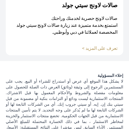
صالات لاونج سيتي جولد
صالات لاونج حصرية لخدمتك وراحتك
استمتع بخدمة متميزة عند زيارة صالات لاونج سيتي جولد
المخصصة لعملائنا في دبي وأبوظبي.
(opens in a new tab)
تعرف على المزيد >
إخلاء المسؤولية
لا يشكل هذا الموقع أي عرض أو استدراج للشراء أو البيع. يجب على
المستثمرين الرجوع إلى وثيقة (وثائق) العرض ذات الصلة للحصول على
معلومات مفصلة والشروط والأحكام المعمول بها قبل الاشتراك.
المنتجات الاستثمارية ليست ودائع أو التزامات بنكية أو مضمونة من قبل
سيتي بنك إن. إيه. أو سيتي جروب إنك. أي من الشركات التابعة لها أو
الشركات التابعة لها ما لم يُذكر على وجه التحديد. لا يتم تأمين المنتجات
الاستثمارية من قبل الجهات الحكومية. تخضع منتجات الاستثمار والخزينة
لمخاطر الاستثمار ، بما في ذلك الخسارة المحتملة للمبلغ الأصلي
المستثمر. الأداء السابق ليس مؤشرا على النتائج المستقبلية: الأسعار