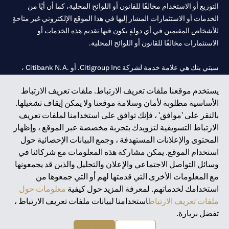
التوزيع أو الاستخدام مخالفًا للقانون أو اللوائح المحلية، كما أن أيًا من
الخدمات أو الاستثمارات المشار إليها في هذا الموقع الإلكتروني غير متاحةٍ
للأشخاص المقيمين في أي دولةٍ يكون فيها تقديم هذه الخدمات أو
الاستثمارات مخالفًا للقانون أو اللوائح المحلية.
سيتي بنك هي علامة خدمة لشركة Citigroup Inc. أو .Citibank N.A ،
مستخدمة ومسجلة في جميع أنحاء العالم.
يستخدم موقعنا ملفات تعريف الارتباط. ملفات تعريف الارتباط
الأساسية مطلوبة لأمان وسلامة موقعنا ولا يمكن إيقاف تشغيلها.
سيتي بنك إن. إيه. الإمارات مسجل لدى مصرف الإمارات المركزي تحت
بالنقر على 'موافق' ، فإنك توافق على استخدامنا لملفات تعريف
أرقام التراخيص 202563 لفرع الوصل في دبي، 531989 لفرع مول
الارتباط التسويقية لتزويدك بتجربة مخصصة عبر الموقع ، وإظهار
الإمارات في دبي، و
CN-1002019
لفرع أبوظبي. هاتف: 4000 311 04.
المحتوى والإعلانات المستهدفة ، وجمع البيانات الإحصائية حول
فرع سيتي بنك إن إيه - الإمارات العربية المتحدة مرخص من مصرف
استخدام الموقع. يمكن مشاركة هذه المعلومات مع شركائنا في
الإمارات العربية المتحدة المركزي كفرع لبنك أجنبي.
وسائل التواصل الاجتماعي والإعلان والتحليل والذين قد يجمعونها
سيتي بنك إن إيه الإمارات العربية المتحدة مرخص من هيئة الأوراق المالية
مع المعلومات الأخرى التي قدمتها لهم أو التي جمعوها من
والسلع في الإمارات العربية المتحدة ("SCA") للقيام بالنشاط المالي لـ أ)
استخدامك لخدماتهم. لمعرفة المزيد حول كيفية
معلومات حول
الاستشارات المالية والتعريف والترويج بموجب ترخيص رقم
ملفات تعريف الارتباط
استخدامنا لبيانات ملفات تعريف الارتباط ،
20200000097 ب) وسيط تداول في الأسواق الدولية بموجب ترخيص
تفضل بزيارة.
رقم 20200000198 ج) إدارة المحافظ بموجب ترخيص رقم
20200000240 د) الحفظ بموجب ترخيص رقم 602003.