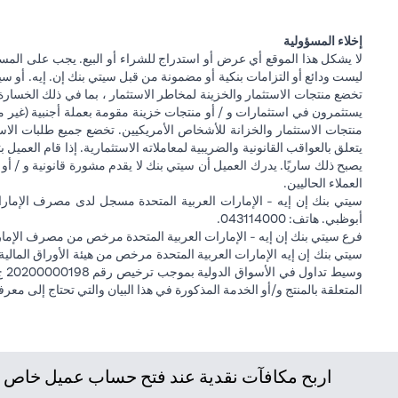
إخلاء المسؤولية
لا يشكل هذا الموقع أي عرض أو استدراج للشراء أو البيع. يجب على المس
ليست ودائع أو التزامات بنكية أو مضمونة من قبل سيتي بنك إن. إيه. أو سيتي
تخضع منتجات الاستثمار والخزينة لمخاطر الاستثمار ، بما في ذلك الخسارة
يستثمرون في استثمارات و / أو منتجات خزينة مقومة بعملة أجنبية (غير م
منتجات الاستثمار والخزانة للأشخاص الأمريكيين. تخضع جميع طلبات الاست
يتعلق بالعواقب القانونية والضريبية لمعاملاته الاستثمارية. إذا قام العميل ب
يصبح ذلك ساريًا. يدرك العميل أن سيتي بنك لا يقدم مشورة قانونية و / أو 
العملاء الحاليين.
أبوظبي. هاتف: 043114000.
فرع سيتي بنك إن إيه - الإمارات العربية المتحدة مرخص من مصرف الإمارا
المتعلقة بالمنتج و/أو الخدمة المذكورة في هذا البيان والتي تحتاج إلى معر
اربح مكافآت نقدية عند فتح حساب عميل خاص جد