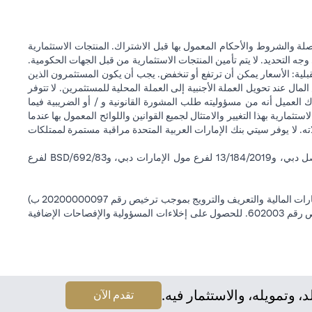
ة والشروط والأحكام المعمول بها قبل الاشتراك. المنتجات الاستثمارية
وجه التحديد. لا يتم تأمين المنتجات الاستثمارية من قبل الجهات الحكومية.
قبلية: الأسعار يمكن أن ترتفع أو تنخفض. يجب أن يكون المستثمرون الذين
 عند تحويل العملة الأجنبية إلى العملة المحلية للمستثمرين. لا تتوفر
 العميل أنه من مسؤوليته طلب المشورة القانونية و / أو الضريبية فيما
ستثمارية بهذا التغيير والامتثال لجميع القوانين واللوائح المعمول بها عندما
اته. لا يوفر سيتي بنك الإمارات العربية المتحدة مراقبة مستمرة لممتلكات
سيتي بنك إن إيه - الإمارات العربية المتحدة مسجل لدى مصرف الإمارات العربية المتحدة المركزي بموجب أرقام التراخيص BSD/504/83 لفرع الوصل دبي، و13/184/2019 لفرع مول الإمارات دبي، وBSD/692/83 لفرع
سيتي بنك إن إيه الإمارات العربية المتحدة مرخص من هيئة الأوراق المالية والسلع في الإمارات العربية المتحدة ("SCA") للقيام بالنشاط المالي لـ أ) الاستشارات المالية والتعريف والترويج بموجب ترخيص رقم 20200000097 ب)
وسيط تداول في الأسواق الدولية بموجب ترخيص رقم 20200000198 ج) إدارة المحافظ بموجب ترخيص رقم 20200000240 د) الحفظ بموجب ترخيص رقم 602003. للحصول على إخلاءات المسؤولية والإفصاحات الإضافية
وتمويله، والاستثمار فيه.
(opens in a new tab)
تقدم الآن