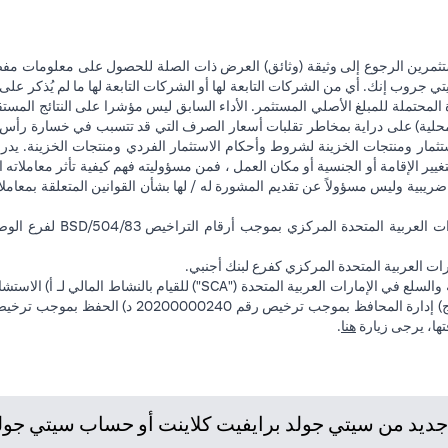
تثمرين الرجوع إلى وثيقة (وثائق) العرض ذات الصلة للحصول على معلومات مفصل
 جروب إنك. أي من الشركات التابعة لها أو الشركات التابعة لها ما لم يُذكر على 
 المحتملة للمبلغ الأصلي المستثمر. الأداء السابق ليس مؤشرا على النتائج المست
حلية) على دراية بمخاطر تقلبات أسعار الصرف التي قد تتسبب في خسارة رأس المال
ثمار ومنتجات الخزينة لشروط وأحكام الاستثمار الفردي ومنتجات الخزينة. يدرك
تغيير الإقامة أو الجنسية أو مكان العمل ، فمن مسؤوليته فهم كيفية تأثر معاملاته الا
ضريبية وليس مسؤولاً عن تقديم المشورة له / لها بشأن القوانين المتعلقة بمعامل
ت العربية المتحدة المركزي كفرع لبنك أجنبي.
(opens in a new tab)
فتها، يرجى زيارة
هنا
.
يد من سيتي جولد برايفيت كلاينت أو حساب سيتي جولد، 