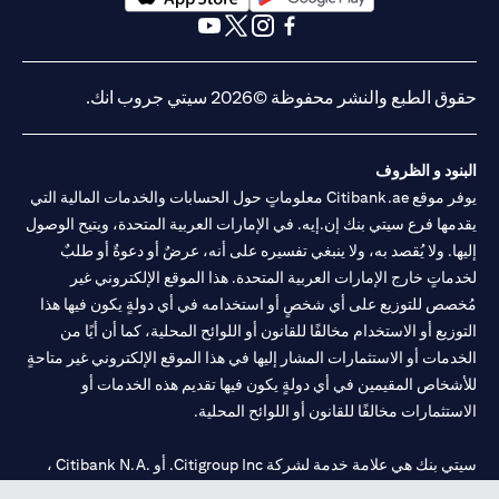
opens in a new tab
opens in a new tab
opens in a new tab
opens in a new tab
opens in a new tab
opens in a new tab
حقوق الطبع والنشر محفوظة ©2026 سيتي جروب انك.
البنود و الظروف
يوفر موقع Citibank.ae معلوماتٍ حول الحسابات والخدمات المالية التي
يقدمها فرع سيتي بنك إن.إيه. في الإمارات العربية المتحدة، ويتيح الوصول
إليها. ولا يُقصد به، ولا ينبغي تفسيره على أنه، عرضٌ أو دعوةٌ أو طلبٌ
لخدماتٍ خارج الإمارات العربية المتحدة. هذا الموقع الإلكتروني غير
مُخصص للتوزيع على أي شخصٍ أو استخدامه في أي دولةٍ يكون فيها هذا
التوزيع أو الاستخدام مخالفًا للقانون أو اللوائح المحلية، كما أن أيًا من
الخدمات أو الاستثمارات المشار إليها في هذا الموقع الإلكتروني غير متاحةٍ
للأشخاص المقيمين في أي دولةٍ يكون فيها تقديم هذه الخدمات أو
الاستثمارات مخالفًا للقانون أو اللوائح المحلية.
سيتي بنك هي علامة خدمة لشركة Citigroup Inc. أو .Citibank N.A ،
مستخدمة ومسجلة في جميع أنحاء العالم.