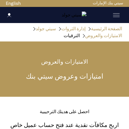
سيتي بنك الإمارات
English
الصفحة الرئيسية
إدارة الثروات
سيتي جولد
الامتيازات والعروض
الترقيات
الامتيازات والعروض
امتيازات وعروض سيتي بنك
احصل على هديتك الترحيبية
اربح مكافآت نقدية عند فتح حساب عميل خاص