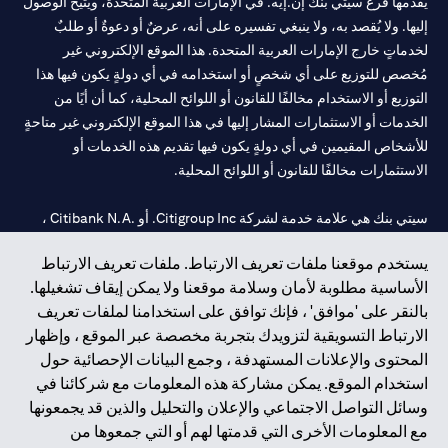
يقدمها فرع سيتي بنك إن.إيه. في الإمارات العربية المتحدة، ويتيح الوصول
إليها. ولا يُقصد به، ولا ينبغي تفسيره على أنه، عرضٌ أو دعوةٌ أو طلبٌ
لخدماتٍ خارج الإمارات العربية المتحدة. هذا الموقع الإلكتروني غير
مُخصص للتوزيع على أي شخصٍ أو استخدامه في أي دولةٍ يكون فيها هذا
التوزيع أو الاستخدام مخالفًا للقانون أو اللوائح المحلية، كما أن أيًا من
الخدمات أو الاستثمارات المشار إليها في هذا الموقع الإلكتروني غير متاحةٍ
للأشخاص المقيمين في أي دولةٍ يكون فيها تقديم هذه الخدمات أو
الاستثمارات مخالفًا للقانون أو اللوائح المحلية.
سيتي بنك هي علامة خدمة لشركة Citigroup Inc. أو .Citibank N.A ،
مستخدمة ومسجلة في جميع أنحاء العالم.
يستخدم موقعنا ملفات تعريف الارتباط. ملفات تعريف الارتباط
الأساسية مطلوبة لأمان وسلامة موقعنا ولا يمكن إيقاف تشغيلها.
سيتي بنك إن. إيه. الإمارات مسجل لدى مصرف الإمارات المركزي تحت
بالنقر على 'موافق' ، فإنك توافق على استخدامنا لملفات تعريف
أرقام التراخيص 202563 لفرع الوصل في دبي، 531989 لفرع مول
الارتباط التسويقية لتزويدك بتجربة مخصصة عبر الموقع ، وإظهار
الإمارات في دبي، و
CN-1002019
لفرع أبوظبي. هاتف: 4000 311 04.
المحتوى والإعلانات المستهدفة ، وجمع البيانات الإحصائية حول
فرع سيتي بنك إن إيه - الإمارات العربية المتحدة مرخص من مصرف
استخدام الموقع. يمكن مشاركة هذه المعلومات مع شركائنا في
الإمارات العربية المتحدة المركزي كفرع لبنك أجنبي.
وسائل التواصل الاجتماعي والإعلان والتحليل والذين قد يجمعونها
سيتي بنك إن إيه الإمارات العربية المتحدة مرخص من هيئة الأوراق المالية
مع المعلومات الأخرى التي قدمتها لهم أو التي جمعوها من
والسلع في الإمارات العربية المتحدة ("SCA") للقيام بالنشاط المالي لـ أ)