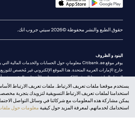
(opens in a new tab)
(opens in a new tab)
حقوق الطبع والنشر محفوظة ©2026 سيتي جروب انك.
البنود و الظروف
يوفر موقع Citibank.ae معلوماتٍ حول الحسابات والخدمات 
خارج الإمارات العربية المتحدة. هذا الموقع الإلكتروني غير مُخصص للتوزيع ع
المشار إليها في هذا الموقع الإلكتروني غير متاحةٍ للأشخاص المقيمين في أي د
يستخدم موقعنا ملفات تعريف الارتباط. ملفات تعريف الارتباط الأساسي
سيتي بنك هي علامة خدمة لشركة Citigroup Inc. أو .Citibank N.A ، مستخدمة ومسجلة في جميع أنحاء العالم.
استخدامنا لملفات تعريف الارتباط التسويقية لتزويدك بتجربة مخصصة ع
يمكن مشاركة هذه المعلومات مع شركائنا في وسائل التواصل الاجتماعي
سيتي بنك إن. إيه. الإمارات مسجل لدى مصرف الإمارات المركزي تحت أرقام التراخيص 202563 لفرع الوصل في دبي، 531989 لفرع
استخدامك لخدماتهم. لمعرفة المزيد حول كيفية
معلومات حول ملفات 
فرع سيتي بنك إن إيه - الإمارات العربية المتحدة مرخص من مصرف الإمارا
وسيط تداول في الأسواق الدولية بموجب ترخيص رقم 20200000198 ج) إدارة المحافظ بموجب ترخيص رقم 20200000240 د) الحفظ بموجب ترخيص رقم 602003.