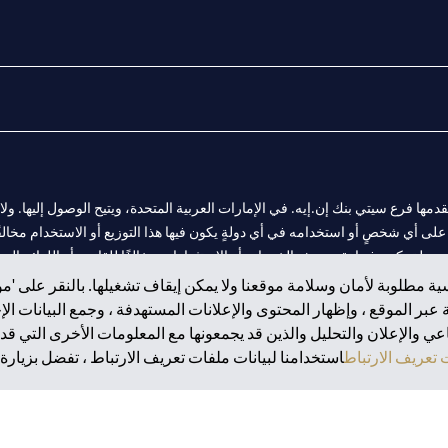
المالية التي يقدمها فرع سيتي بنك إن.إيه. في الإمارات العربية المتحدة، ويتيح الوصول إليه
لى أي شخصٍ أو استخدامه في أي دولةٍ يكون فيها هذا التوزيع أو الاستخدام مخالفًا ل
ولةٍ يكون فيها تقديم هذه الخدمات أو الاستثمارات مخالفًا للقانون أو اللوائح المح
ة مطلوبة لأمان وسلامة موقعنا ولا يمكن إيقاف تشغيلها. بالنقر على 'مو
بر الموقع ، وإظهار المحتوى والإعلانات المستهدفة ، وجمع البيانات ال
 والإعلان والتحليل والذين قد يجمعونها مع المعلومات الأخرى التي قدم
 مول الإمارات في دبي، و
تعريف الارتباط
استخدامنا لبيانات ملفات تعريف الارتباط ، تفضل بزيارة.
ت العربية المتحدة المركزي كفرع لبنك أجنبي.