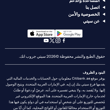
المساعدة والدعم
اتصل بنا
الخصوصية والأمن
عن سيتي
opens in a new tab
opens in a new tab
opens in a new tab
opens in a new tab
opens in a new tab
opens in a new tab
حقوق الطبع والنشر محفوظة ©2026 سيتي جروب انك.
البنود و الظروف
يوفر موقع Citibank.ae معلوماتٍ حول الحسابات والخدمات المالية التي
يقدمها فرع سيتي بنك إن.إيه. في الإمارات العربية المتحدة، ويتيح الوصول
إليها. ولا يُقصد به، ولا ينبغي تفسيره على أنه، عرضٌ أو دعوةٌ أو طلبٌ
لخدماتٍ خارج الإمارات العربية المتحدة. هذا الموقع الإلكتروني غير
مُخصص للتوزيع على أي شخصٍ أو استخدامه في أي دولةٍ يكون فيها هذا
التوزيع أو الاستخدام مخالفًا للقانون أو اللوائح المحلية، كما أن أيًا من