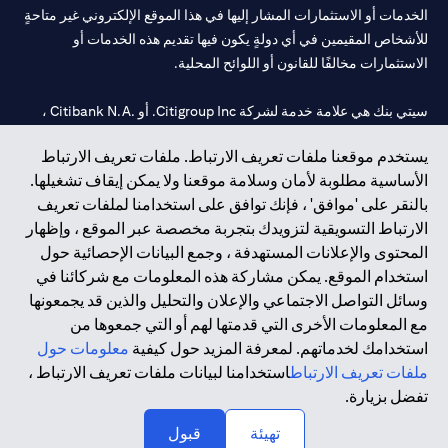
الخدمات أو الاستثمارات المشار إليها في هذا الموقع الإلكتروني غير متاحةٍ
للأشخاص المقيمين في أي دولةٍ يكون فيها تقديم هذه الخدمات أو
الاستثمارات مخالفًا للقانون أو اللوائح المحلية.
سيتي بنك هي علامة خدمة لشركة Citigroup Inc. أو .Citibank N.A ،
مستخدمة ومسجلة في جميع أنحاء العالم.
يستخدم موقعنا ملفات تعريف الارتباط. ملفات تعريف الارتباط
الأساسية مطلوبة لأمان وسلامة موقعنا ولا يمكن إيقاف تشغيلها.
سيتي بنك إن. إيه. الإمارات مسجل لدى مصرف الإمارات المركزي تحت
بالنقر على 'موافق' ، فإنك توافق على استخدامنا لملفات تعريف
أرقام التراخيص 202563 لفرع الوصل في دبي، 531989 لفرع مول
الارتباط التسويقية لتزويدك بتجربة مخصصة عبر الموقع ، وإظهار
الإمارات في دبي، و CN-1002019 لفرع أبوظبي. هاتف: 4000 311 04.
المحتوى والإعلانات المستهدفة ، وجمع البيانات الإحصائية حول
فرع سيتي بنك إن إيه - الإمارات العربية المتحدة مرخص من مصرف
استخدام الموقع. يمكن مشاركة هذه المعلومات مع شركائنا في
الإمارات العربية المتحدة المركزي كفرع لبنك أجنبي.
وسائل التواصل الاجتماعي والإعلان والتحليل والذين قد يجمعونها
سيتي بنك إن إيه الإمارات العربية المتحدة مرخص من هيئة الأوراق المالية
مع المعلومات الأخرى التي قدمتها لهم أو التي جمعوها من
والسلع في الإمارات العربية المتحدة ("SCA") للقيام بالنشاط المالي لـ أ)
استخدامك لخدماتهم. لمعرفة المزيد حول كيفية
معلومات حول
الاستشارات المالية والتعريف والترويج بموجب ترخيص رقم
ملفات تعريف الارتباط
استخدامنا لبيانات ملفات تعريف الارتباط ،
20200000097 ب) وسيط تداول في الأسواق الدولية بموجب ترخيص
تفضل بزيارة.
رقم 20200000198 ج) إدارة المحافظ بموجب ترخيص رقم
20200000240 د) الحفظ بموجب ترخيص رقم 602003.
تهيئة
قبول
حقوق الطبع والنشر محفوظة ©2026 سيتي جروب انك.