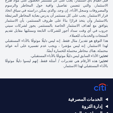
قبل القيام بأي استثمار، يجب على كل مستثمر الحصول على مواد طرح
الاستثمار، والتي تتضمن تفاصيل وافية حول المخاطر والرسوم
والمصروفات وسجل الأداء، إن وجد، والذي يمكن دراسته في سياق اتخاذ
قرار الاستثمار. يجب على كل مستثمر أن يدرس بعناية المخاطر المرتبطة
بالاستثمار وأن يتخذ قرارًا بناءً على ظروف المستثمر، بأن الاستثمار
يتوافق مع أهداف الاستثمار الخاصة بالمستثمر. يجوز لشركات سيتي
جروب في أي وقت سداد أجور للشركات التابعة وممثليها مقابل تقديم
المنتجات والخدمات للعملاء.
هذا التوقع هو تقدير/ مثال فقط. إنه ليس دليلًا موثوقًا بالأداء المستقبلي
لهذا الاستثمار. إنه ليس مؤشرا ، ويجب عدم تفسيره على أنه عوائد
محتملة. هناك مخاطر محتملة للخسارة أيضًا.
تحذير:
الأداء السابق ليس دليلًا موثوقًا بالأداء المستقبلي.
تحذير:
هذه الأرقام هي تقديرات / أمثلة فقط. إنهم ليسوا دليلًا موثوقًا
بالأداء المستقبلي لهذا الاستثمار.
الخدمات المصرفية
إدارة الثروة