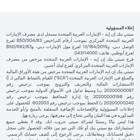
إخلاء المسؤولية
سيتي بنك إن إيه - الإمارات العربية المتحدة مسجل لدى مصرف الإمارات
العربية المتحدة المركزي بموجب أرقام التراخيص BSD/504/83 لفرع
الوصل دبي، و13/184/2019 لفرع مول الإمارات دبي، وBSD/692/83
لفرع أبوظبي. هاتف: 043114000.
فرع سيتي بنك إن إيه - الإمارات العربية المتحدة مرخص من مصرف
الإمارات العربية المتحدة المركزي كفرع لبنك أجنبي.
سيتي بنك إن إيه الإمارات العربية المتحدة مرخص من هيئة الأوراق المالية
والسلع في الإمارات العربية المتحدة ("SCA") للقيام بالنشاط المالي لـ أ)
الاستشارات المالية والتعريف والترويج بموجب ترخيص رقم
20200000097 ب) وسيط تداول في الأسواق الدولية بموجب ترخيص
رقم 20200000198 ج) إدارة المحافظ بموجب ترخيص رقم
20200000240 د) الحفظ بموجب ترخيص رقم 602003. للحصول على
إخلاءات المسؤولية والإفصاحات الإضافية المتعلقة بالمنتج و/أو الخدمة
in a new tab
المذكورة في هذا البيان والتي تحتاج إلى معرفتها، يرجى زيارة
هنا
.
هذا ليس بيانًا رسميًا لشركة سيتي جروب انك. وقد لا يغطي جميع
استثماراتك مع سيتي بنك أو تلك التي تتم من خلاله. للحصول على سجل
دقيق لحساباتك ومعاملاتك، يرجى الرجوع إلى كشف حسابك الرسمي.