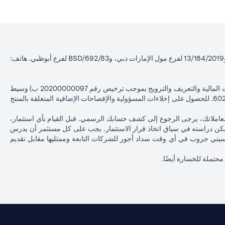
سيتي بنك إن إيه - الإمارات العربية المتحدة مسجل لدى مصرف الإمارات العربية المتحدة المركزي بموجب أرقام التراخيص BSD/504/83 لفرع الوصل دبي، و13/184/2019 لفرع مول الإمارات دبي، وBSD/692/83 لفرع أبوظبي. هاتف:
سيتي بنك إن إيه الإمارات العربية المتحدة مرخص من هيئة الأوراق المالية والسلع في الإمارات العربية المتحدة ("SCA") للقيام بالنشاط المالي لـ أ) الاستشارات المالية والتعريف والترويج بموجب ترخيص رقم 20200000097 ب) وسيط
تداول في الأسواق الدولية بموجب ترخيص رقم 20200000198 ج) إدارة المحافظ بموجب ترخيص رقم 20200000240 د) الحفظ بموجب ترخيص رقم 602003. للحصول على إخلاءات المسؤولية والإفصاحات الإضافية المتعلقة بالمنتج
معاملاتك، يرجى الرجوع إلى كشف حسابك الرسمي. قبل القيام بأي استثمار،
كن دراسته في سياق اتخاذ قرار الاستثمار. يجب على كل مستثمر أن يدرس
ات سيتي جروب في أي وقت سداد أجور للشركات التابعة وممثليها مقابل تقديم
 محتملة للخسارة أيضًا.