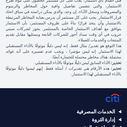
قبل القيام بأي استثمار، يجب على كل مستثمر الحصول على مواد طرح
الاستثمار، والتي تتضمن تفاصيل وافية حول المخاطر والرسوم
والمصروفات وسجل الأداء، إن وجد، والذي يمكن دراسته في سياق اتخاذ
قرار الاستثمار. يجب على كل مستثمر أن يدرس بعناية المخاطر المرتبطة
بالاستثمار وأن يتخذ قرارًا بناءً على ظروف المستثمر، بأن الاستثمار
يتوافق مع أهداف الاستثمار الخاصة بالمستثمر. يجوز لشركات سيتي
جروب في أي وقت سداد أجور للشركات التابعة وممثليها مقابل تقديم
المنتجات والخدمات للعملاء.
هذا التوقع هو تقدير/ مثال فقط. إنه ليس دليلًا موثوقًا بالأداء المستقبلي
لهذا الاستثمار. إنه ليس مؤشرا ، ويجب عدم تفسيره على أنه عوائد
محتملة. هناك مخاطر محتملة للخسارة أيضًا.
تحذير:
الأداء السابق ليس دليلًا موثوقًا بالأداء المستقبلي.
تحذير:
هذه الأرقام هي تقديرات / أمثلة فقط. إنهم ليسوا دليلًا موثوقًا
بالأداء المستقبلي لهذا الاستثمار.
الخدمات المصرفية
إدارة الثروة