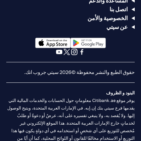
المساعدة والدعم
اتصل بنا
الخصوصية والأمن
عن سيتي
(opens in a new tab)
(opens in a new tab)
(opens in a new tab)
(opens in a new tab)
(opens in a new tab)
(opens in a new tab)
حقوق الطبع والنشر محفوظة ©2026 سيتي جروب انك.
البنود و الظروف
يوفر موقع Citibank.ae معلوماتٍ حول الحسابات والخدمات المالية التي
يقدمها فرع سيتي بنك إن.إيه. في الإمارات العربية المتحدة، ويتيح الوصول
إليها. ولا يُقصد به، ولا ينبغي تفسيره على أنه، عرضٌ أو دعوةٌ أو طلبٌ
لخدماتٍ خارج الإمارات العربية المتحدة. هذا الموقع الإلكتروني غير
مُخصص للتوزيع على أي شخصٍ أو استخدامه في أي دولةٍ يكون فيها هذا
التوزيع أو الاستخدام مخالفًا للقانون أو اللوائح المحلية، كما أن أيًا من