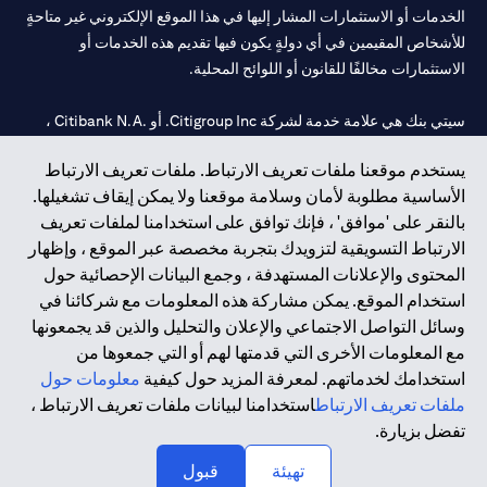
الخدمات أو الاستثمارات المشار إليها في هذا الموقع الإلكتروني غير متاحةٍ
للأشخاص المقيمين في أي دولةٍ يكون فيها تقديم هذه الخدمات أو
الاستثمارات مخالفًا للقانون أو اللوائح المحلية.
سيتي بنك هي علامة خدمة لشركة Citigroup Inc. أو .Citibank N.A ،
مستخدمة ومسجلة في جميع أنحاء العالم.
يستخدم موقعنا ملفات تعريف الارتباط. ملفات تعريف الارتباط
الأساسية مطلوبة لأمان وسلامة موقعنا ولا يمكن إيقاف تشغيلها.
سيتي بنك إن. إيه. الإمارات مسجل لدى مصرف الإمارات المركزي تحت
بالنقر على 'موافق' ، فإنك توافق على استخدامنا لملفات تعريف
أرقام التراخيص 202563 لفرع الوصل في دبي، 531989 لفرع مول
الارتباط التسويقية لتزويدك بتجربة مخصصة عبر الموقع ، وإظهار
الإمارات في دبي، و
CN-1002019
لفرع أبوظبي. هاتف: 4000 311 04.
المحتوى والإعلانات المستهدفة ، وجمع البيانات الإحصائية حول
فرع سيتي بنك إن إيه - الإمارات العربية المتحدة مرخص من مصرف
استخدام الموقع. يمكن مشاركة هذه المعلومات مع شركائنا في
الإمارات العربية المتحدة المركزي كفرع لبنك أجنبي.
وسائل التواصل الاجتماعي والإعلان والتحليل والذين قد يجمعونها
سيتي بنك إن إيه الإمارات العربية المتحدة مرخص من هيئة الأوراق المالية
مع المعلومات الأخرى التي قدمتها لهم أو التي جمعوها من
والسلع في الإمارات العربية المتحدة ("SCA") للقيام بالنشاط المالي لـ أ)
استخدامك لخدماتهم. لمعرفة المزيد حول كيفية
معلومات حول
الاستشارات المالية والتعريف والترويج بموجب ترخيص رقم
ملفات تعريف الارتباط
استخدامنا لبيانات ملفات تعريف الارتباط ،
20200000097 ب) وسيط تداول في الأسواق الدولية بموجب ترخيص
تفضل بزيارة.
رقم 20200000198 ج) إدارة المحافظ بموجب ترخيص رقم
20200000240 د) الحفظ بموجب ترخيص رقم 602003.
تهيئة
قبول
حقوق الطبع والنشر محفوظة ©2026 سيتي جروب انك.