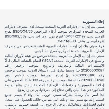
إخلاء المسؤولية
سيتي بنك إن إيه - الإمارات العربية المتحدة مسجل لدى مصرف الإمارات
العربية المتحدة المركزي بموجب أرقام التراخيص BSD/504/83 لفرع
الوصل دبي، و13/184/2019 لفرع مول الإمارات دبي، وBSD/692/83
لفرع أبوظبي. هاتف: 043114000.
فرع سيتي بنك إن إيه - الإمارات العربية المتحدة مرخص من مصرف
الإمارات العربية المتحدة المركزي كفرع لبنك أجنبي.
سيتي بنك إن إيه الإمارات العربية المتحدة مرخص من هيئة الأوراق المالية
والسلع في الإمارات العربية المتحدة ("SCA") للقيام بالنشاط المالي لـ أ)
الاستشارات المالية والتعريف والترويج بموجب ترخيص رقم
20200000097 ب) وسيط تداول في الأسواق الدولية بموجب ترخيص
رقم 20200000198 ج) إدارة المحافظ بموجب ترخيص رقم
20200000240 د) الحفظ بموجب ترخيص رقم 602003. للحصول على
إخلاءات المسؤولية والإفصاحات الإضافية المتعلقة بالمنتج و/أو الخدمة
(opens in a new tab)
المذكورة في هذا البيان والتي تحتاج إلى معرفتها، يرجى زيارة
هنا
.
هذا ليس بيانًا رسميًا لشركة سيتي جروب انك. وقد لا يغطي جميع
استثماراتك مع سيتي بنك أو تلك التي تتم من خلاله. للحصول على سجل
دقيق لحساباتك ومعاملاتك، يرجى الرجوع إلى كشف حسابك الرسمي.