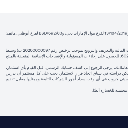
سيتي بنك إن إيه - الإمارات العربية المتحدة مسجل لدى مصرف الإمارات العربية المتحدة المركزي بموجب أرقام التراخيص BSD/504/83 لفرع الوصل دبي، و13/184/2019 لفرع مول الإمارات دبي، وBSD/692/83 لفرع أبوظبي. هاتف:
سيتي بنك إن إيه الإمارات العربية المتحدة مرخص من هيئة الأوراق المالية والسلع في الإمارات العربية المتحدة ("SCA") للقيام بالنشاط المالي لـ أ) الاستشارات المالية والتعريف والترويج بموجب ترخيص رقم 20200000097 ب) وسيط
تداول في الأسواق الدولية بموجب ترخيص رقم 20200000198 ج) إدارة المحافظ بموجب ترخيص رقم 20200000240 د) الحفظ بموجب ترخيص رقم 602003. للحصول على إخلاءات المسؤولية والإفصاحات الإضافية المتعلقة بالمنتج
معاملاتك، يرجى الرجوع إلى كشف حسابك الرسمي. قبل القيام بأي استثمار،
كن دراسته في سياق اتخاذ قرار الاستثمار. يجب على كل مستثمر أن يدرس
ات سيتي جروب في أي وقت سداد أجور للشركات التابعة وممثليها مقابل تقديم
 محتملة للخسارة أيضًا.