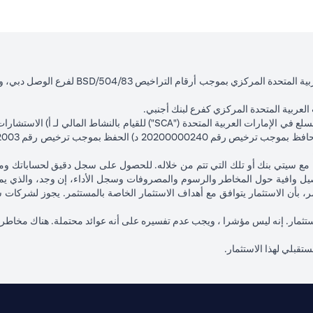
لعربية المتحدة المركزي كفرع لبنك أجنبي.
opens in a new ta
تك مع سيتي بنك أو تلك التي تتم من خلاله. للحصول على سجل دقيق لحساباتك و
ل وافية حول المخاطر والرسوم والمصروفات وسجل الأداء، إن وجد، والذي يم
تثمر، بأن الاستثمار يتوافق مع أهداف الاستثمار الخاصة بالمستثمر. يجوز لشرك
ا الاستثمار. إنه ليس مؤشرا ، ويجب عدم تفسيره على أنه عوائد محتملة. هناك مخاطر
مستقبلي لهذا الاستثمار.