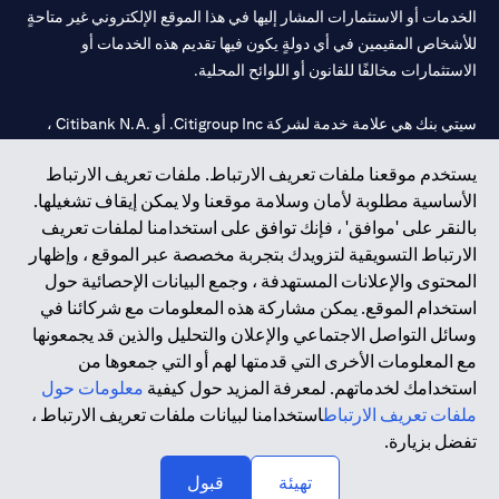
الخدمات أو الاستثمارات المشار إليها في هذا الموقع الإلكتروني غير متاحةٍ
للأشخاص المقيمين في أي دولةٍ يكون فيها تقديم هذه الخدمات أو
الاستثمارات مخالفًا للقانون أو اللوائح المحلية.
سيتي بنك هي علامة خدمة لشركة Citigroup Inc. أو .Citibank N.A ،
مستخدمة ومسجلة في جميع أنحاء العالم.
يستخدم موقعنا ملفات تعريف الارتباط. ملفات تعريف الارتباط
الأساسية مطلوبة لأمان وسلامة موقعنا ولا يمكن إيقاف تشغيلها.
سيتي بنك إن. إيه. الإمارات مسجل لدى مصرف الإمارات المركزي تحت
بالنقر على 'موافق' ، فإنك توافق على استخدامنا لملفات تعريف
أرقام التراخيص 202563 لفرع الوصل في دبي، 531989 لفرع مول
الارتباط التسويقية لتزويدك بتجربة مخصصة عبر الموقع ، وإظهار
الإمارات في دبي، و
CN-1002019
لفرع أبوظبي. هاتف: 4000 311 04.
المحتوى والإعلانات المستهدفة ، وجمع البيانات الإحصائية حول
فرع سيتي بنك إن إيه - الإمارات العربية المتحدة مرخص من مصرف
استخدام الموقع. يمكن مشاركة هذه المعلومات مع شركائنا في
الإمارات العربية المتحدة المركزي كفرع لبنك أجنبي.
وسائل التواصل الاجتماعي والإعلان والتحليل والذين قد يجمعونها
سيتي بنك إن إيه الإمارات العربية المتحدة مرخص من هيئة الأوراق المالية
مع المعلومات الأخرى التي قدمتها لهم أو التي جمعوها من
والسلع في الإمارات العربية المتحدة ("SCA") للقيام بالنشاط المالي لـ أ)
استخدامك لخدماتهم. لمعرفة المزيد حول كيفية
معلومات حول
الاستشارات المالية والتعريف والترويج بموجب ترخيص رقم
ملفات تعريف الارتباط
استخدامنا لبيانات ملفات تعريف الارتباط ،
20200000097 ب) وسيط تداول في الأسواق الدولية بموجب ترخيص
تفضل بزيارة.
رقم 20200000198 ج) إدارة المحافظ بموجب ترخيص رقم
20200000240 د) الحفظ بموجب ترخيص رقم 602003.
تهيئة
قبول
حقوق الطبع والنشر محفوظة ©2026 سيتي جروب انك.