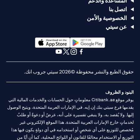
المساعدة والدعم
اتصل بنا
الخصوصية والأمن
عن سيتي
(opens in a new tab)
(opens in a new tab)
(opens in a new tab)
(opens in a new tab)
(opens in a new tab)
(opens in a new tab)
حقوق الطبع والنشر محفوظة ©2026 سيتي جروب انك.
البنود و الظروف
يوفر موقع Citibank.ae معلوماتٍ حول الحسابات والخدمات المالية التي
يقدمها فرع سيتي بنك إن.إيه. في الإمارات العربية المتحدة، ويتيح الوصول
إليها. ولا يُقصد به، ولا ينبغي تفسيره على أنه، عرضٌ أو دعوةٌ أو طلبٌ
لخدماتٍ خارج الإمارات العربية المتحدة. هذا الموقع الإلكتروني غير
مُخصص للتوزيع على أي شخصٍ أو استخدامه في أي دولةٍ يكون فيها هذا
التوزيع أو الاستخدام مخالفًا للقانون أو اللوائح المحلية، كما أن أيًا من