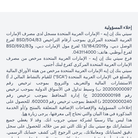
إخلاء المسؤولية
سيتي بنك إن إيه - الإمارات العربية المتحدة مسجل لدى مصرف الإمارات
العربية المتحدة المركزي بموجب أرقام التراخيص BSD/504/83 لفرع
الوصل دبي، و13/184/2019 لفرع مول الإمارات دبي، وBSD/692/83
لفرع أبوظبي. هاتف: 043114000.
فرع سيتي بنك إن إيه - الإمارات العربية المتحدة مرخص من مصرف
الإمارات العربية المتحدة المركزي كفرع لبنك أجنبي.
سيتي بنك إن إيه الإمارات العربية المتحدة مرخص من هيئة الأوراق المالية
والسلع في الإمارات العربية المتحدة ("SCA") للقيام بالنشاط المالي لـ أ)
الاستشارات المالية والتعريف والترويج بموجب ترخيص رقم
20200000097 ب) وسيط تداول في الأسواق الدولية بموجب ترخيص
رقم 20200000198 ج) إدارة المحافظ بموجب ترخيص رقم
20200000240 د) الحفظ بموجب ترخيص رقم 602003. للحصول على
إخلاءات المسؤولية والإفصاحات الإضافية المتعلقة بالمنتج و/أو الخدمة
(opens in a new tab)
المذكورة في هذا البيان والتي تحتاج إلى معرفتها، يرجى زيارة
هنا
.
هذا ليس بيانًا رسميًا لشركة سيتي جروب انك. وقد لا يغطي جميع
استثماراتك مع سيتي بنك أو تلك التي تتم من خلاله. للحصول على سجل
دقيق لحساباتك ومعاملاتك، يرجى الرجوع إلى كشف حسابك الرسمي.