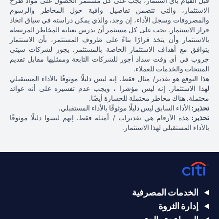
قبل القيام بأي استثمار، يجب على كل مستثمر الحصول على مواد طرح
الاستثمار، والتي تتضمن تفاصيل وافية حول المخاطر والرسوم
والمصروفات وسجل الأداء، إن وجد، والذي يمكن دراسته في سياق اتخاذ
قرار الاستثمار. يجب على كل مستثمر أن يدرس بعناية المخاطر المرتبطة
بالاستثمار وأن يتخذ قرارًا بناءً على ظروف المستثمر، بأن الاستثمار
يتوافق مع أهداف الاستثمار الخاصة بالمستثمر. يجوز لشركات سيتي
جروب في أي وقت سداد أجور للشركات التابعة وممثليها مقابل تقديم
المنتجات والخدمات للعملاء.
هذا التوقع هو تقدير/ مثال فقط. إنه ليس دليلًا موثوقًا بالأداء المستقبلي
لهذا الاستثمار. إنه ليس مؤشرا ، ويجب عدم تفسيره على أنه عوائد
محتملة. هناك مخاطر محتملة للخسارة أيضًا.
تحذير:
الأداء السابق ليس دليلًا موثوقًا بالأداء المستقبلي.
تحذير:
هذه الأرقام هي تقديرات / أمثلة فقط. إنهم ليسوا دليلًا موثوقًا
بالأداء المستقبلي لهذا الاستثمار.
الخدمات المصرفية
إدارة الثروة