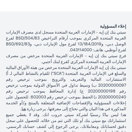
إخلاء المسؤولية
سيتي بنك إن إيه - الإمارات العربية المتحدة مسجل لدى مصرف الإمارات
العربية المتحدة المركزي بموجب أرقام التراخيص BSD/504/83 لفرع
الوصل دبي، و13/184/2019 لفرع مول الإمارات دبي، وBSD/692/83
لفرع أبوظبي. هاتف: 043114000.
فرع سيتي بنك إن إيه - الإمارات العربية المتحدة مرخص من مصرف
الإمارات العربية المتحدة المركزي كفرع لبنك أجنبي.
سيتي بنك إن إيه الإمارات العربية المتحدة مرخص من هيئة الأوراق المالية
والسلع في الإمارات العربية المتحدة ("SCA") للقيام بالنشاط المالي لـ أ)
الاستشارات المالية والتعريف والترويج بموجب ترخيص رقم
20200000097 ب) وسيط تداول في الأسواق الدولية بموجب ترخيص
رقم 20200000198 ج) إدارة المحافظ بموجب ترخيص رقم
20200000240 د) الحفظ بموجب ترخيص رقم 602003. للحصول على
إخلاءات المسؤولية والإفصاحات الإضافية المتعلقة بالمنتج و/أو الخدمة
(opens in a new tab)
المذكورة في هذا البيان والتي تحتاج إلى معرفتها، يرجى زيارة
هنا
.
هذا ليس بيانًا رسميًا لشركة سيتي جروب انك. وقد لا يغطي جميع
استثماراتك مع سيتي بنك أو تلك التي تتم من خلاله. للحصول على سجل
دقيق لحساباتك ومعاملاتك، يرجى الرجوع إلى كشف حسابك الرسمي.