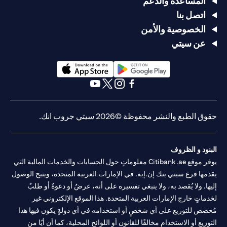
المساعدة والدعم
اتصل بنا
الخصوصية والأمن
عن سيتي
(opens in a new tab)
(opens in a new tab)
(opens in a new tab)
(opens in a new tab)
(opens in a new tab)
(opens in a new tab)
حقوق الطبع والنشر محفوظة ©2026 سيتي جروب انك.
البنود و الظروف
يوفر موقع Citibank.ae معلوماتٍ حول الحسابات والخدمات المالية التي
يقدمها فرع سيتي بنك إن.إيه. في الإمارات العربية المتحدة، ويتيح الوصول
إليها. ولا يُقصد به، ولا ينبغي تفسيره على أنه، عرضٌ أو دعوةٌ أو طلبٌ
لخدماتٍ خارج الإمارات العربية المتحدة. هذا الموقع الإلكتروني غير
مُخصص للتوزيع على أي شخصٍ أو استخدامه في أي دولةٍ يكون فيها هذا
التوزيع أو الاستخدام مخالفًا للقانون أو اللوائح المحلية، كما أن أيًا من