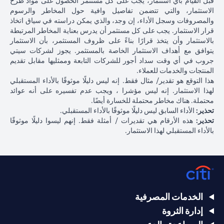
قبل القيام بأي استثمار، يجب على كل مستثمر الحصول على مواد طرح
الاستثمار، والتي تتضمن تفاصيل وافية حول المخاطر والرسوم
والمصروفات وسجل الأداء، إن وجد، والذي يمكن دراسته في سياق اتخاذ
قرار الاستثمار. يجب على كل مستثمر أن يدرس بعناية المخاطر المرتبطة
بالاستثمار وأن يتخذ قرارًا بناءً على ظروف المستثمر، بأن الاستثمار
يتوافق مع أهداف الاستثمار الخاصة بالمستثمر. يجوز لشركات سيتي
جروب في أي وقت سداد أجور للشركات التابعة وممثليها مقابل تقديم
المنتجات والخدمات للعملاء.
هذا التوقع هو تقدير/ مثال فقط. إنه ليس دليلًا موثوقًا بالأداء المستقبلي
لهذا الاستثمار. إنه ليس مؤشرا ، ويجب عدم تفسيره على أنه عوائد
محتملة. هناك مخاطر محتملة للخسارة أيضًا.
تحذير:
الأداء السابق ليس دليلًا موثوقًا بالأداء المستقبلي.
تحذير:
هذه الأرقام هي تقديرات / أمثلة فقط. إنهم ليسوا دليلًا موثوقًا
بالأداء المستقبلي لهذا الاستثمار.
الخدمات المصرفية
إدارة الثروة