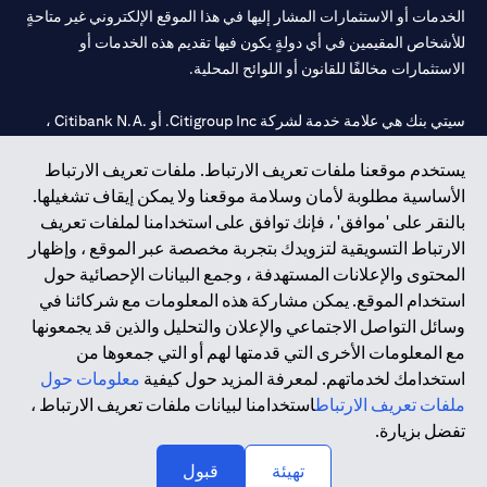
الخدمات أو الاستثمارات المشار إليها في هذا الموقع الإلكتروني غير متاحةٍ
للأشخاص المقيمين في أي دولةٍ يكون فيها تقديم هذه الخدمات أو
الاستثمارات مخالفًا للقانون أو اللوائح المحلية.
سيتي بنك هي علامة خدمة لشركة Citigroup Inc. أو .Citibank N.A ،
مستخدمة ومسجلة في جميع أنحاء العالم.
يستخدم موقعنا ملفات تعريف الارتباط. ملفات تعريف الارتباط
الأساسية مطلوبة لأمان وسلامة موقعنا ولا يمكن إيقاف تشغيلها.
سيتي بنك إن. إيه. الإمارات مسجل لدى مصرف الإمارات المركزي تحت
بالنقر على 'موافق' ، فإنك توافق على استخدامنا لملفات تعريف
أرقام التراخيص 202563 لفرع الوصل في دبي، 531989 لفرع مول
الارتباط التسويقية لتزويدك بتجربة مخصصة عبر الموقع ، وإظهار
الإمارات في دبي، و
CN-1002019
لفرع أبوظبي. هاتف: 4000 311 04.
المحتوى والإعلانات المستهدفة ، وجمع البيانات الإحصائية حول
فرع سيتي بنك إن إيه - الإمارات العربية المتحدة مرخص من مصرف
استخدام الموقع. يمكن مشاركة هذه المعلومات مع شركائنا في
الإمارات العربية المتحدة المركزي كفرع لبنك أجنبي.
وسائل التواصل الاجتماعي والإعلان والتحليل والذين قد يجمعونها
سيتي بنك إن إيه الإمارات العربية المتحدة مرخص من هيئة الأوراق المالية
مع المعلومات الأخرى التي قدمتها لهم أو التي جمعوها من
والسلع في الإمارات العربية المتحدة ("SCA") للقيام بالنشاط المالي لـ أ)
استخدامك لخدماتهم. لمعرفة المزيد حول كيفية
معلومات حول
الاستشارات المالية والتعريف والترويج بموجب ترخيص رقم
ملفات تعريف الارتباط
استخدامنا لبيانات ملفات تعريف الارتباط ،
20200000097 ب) وسيط تداول في الأسواق الدولية بموجب ترخيص
تفضل بزيارة.
رقم 20200000198 ج) إدارة المحافظ بموجب ترخيص رقم
20200000240 د) الحفظ بموجب ترخيص رقم 602003.
تهيئة
قبول
حقوق الطبع والنشر محفوظة ©2026 سيتي جروب انك.