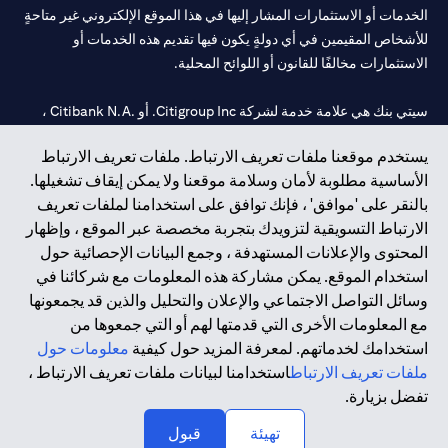
الخدمات أو الاستثمارات المشار إليها في هذا الموقع الإلكتروني غير متاحةٍ
للأشخاص المقيمين في أي دولةٍ يكون فيها تقديم هذه الخدمات أو
الاستثمارات مخالفًا للقانون أو اللوائح المحلية.
سيتي بنك هي علامة خدمة لشركة Citigroup Inc. أو .Citibank N.A ،
مستخدمة ومسجلة في جميع أنحاء العالم.
يستخدم موقعنا ملفات تعريف الارتباط. ملفات تعريف الارتباط
الأساسية مطلوبة لأمان وسلامة موقعنا ولا يمكن إيقاف تشغيلها.
سيتي بنك إن. إيه. الإمارات مسجل لدى مصرف الإمارات المركزي تحت
بالنقر على 'موافق' ، فإنك توافق على استخدامنا لملفات تعريف
أرقام التراخيص 202563 لفرع الوصل في دبي، 531989 لفرع مول
الارتباط التسويقية لتزويدك بتجربة مخصصة عبر الموقع ، وإظهار
الإمارات في دبي، و
CN-1002019
لفرع أبوظبي. هاتف: 4000 311 04.
المحتوى والإعلانات المستهدفة ، وجمع البيانات الإحصائية حول
فرع سيتي بنك إن إيه - الإمارات العربية المتحدة مرخص من مصرف
استخدام الموقع. يمكن مشاركة هذه المعلومات مع شركائنا في
الإمارات العربية المتحدة المركزي كفرع لبنك أجنبي.
وسائل التواصل الاجتماعي والإعلان والتحليل والذين قد يجمعونها
سيتي بنك إن إيه الإمارات العربية المتحدة مرخص من هيئة الأوراق المالية
مع المعلومات الأخرى التي قدمتها لهم أو التي جمعوها من
والسلع في الإمارات العربية المتحدة ("SCA") للقيام بالنشاط المالي لـ أ)
استخدامك لخدماتهم. لمعرفة المزيد حول كيفية
معلومات حول
الاستشارات المالية والتعريف والترويج بموجب ترخيص رقم
ملفات تعريف الارتباط
استخدامنا لبيانات ملفات تعريف الارتباط ،
20200000097 ب) وسيط تداول في الأسواق الدولية بموجب ترخيص
تفضل بزيارة.
رقم 20200000198 ج) إدارة المحافظ بموجب ترخيص رقم
20200000240 د) الحفظ بموجب ترخيص رقم 602003.
تهيئة
قبول
حقوق الطبع والنشر محفوظة ©2026 سيتي جروب انك.