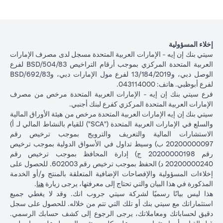
إخلاء المسؤولية
سيتي بنك إن إيه - الإمارات العربية المتحدة مسجل لدى مصرف الإمارات
العربية المتحدة المركزي بموجب أرقام التراخيص BSD/504/83 لفرع
الوصل دبي، و13/184/2019 لفرع مول الإمارات دبي، وBSD/692/83
لفرع أبوظبي. هاتف: 043114000.
فرع سيتي بنك إن إيه - الإمارات العربية المتحدة مرخص من مصرف
الإمارات العربية المتحدة المركزي كفرع لبنك أجنبي.
سيتي بنك إن إيه الإمارات العربية المتحدة مرخص من هيئة الأوراق المالية
والسلع في الإمارات العربية المتحدة ("SCA") للقيام بالنشاط المالي لـ أ)
الاستشارات المالية والتعريف والترويج بموجب ترخيص رقم
20200000097 ب) وسيط تداول في الأسواق الدولية بموجب ترخيص
رقم 20200000198 ج) إدارة المحافظ بموجب ترخيص رقم
20200000240 د) الحفظ بموجب ترخيص رقم 602003. للحصول على
إخلاءات المسؤولية والإفصاحات الإضافية المتعلقة بالمنتج و/أو الخدمة
(opens in a new tab)
المذكورة في هذا البيان والتي تحتاج إلى معرفتها، يرجى زيارة
هنا
.
هذا ليس بيانًا رسميًا لشركة سيتي جروب انك. وقد لا يغطي جميع
استثماراتك مع سيتي بنك أو تلك التي تتم من خلاله. للحصول على سجل
دقيق لحساباتك ومعاملاتك، يرجى الرجوع إلى كشف حسابك الرسمي.