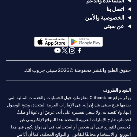
المساعدة والدعم
اتصل بنا
الخصوصية والأمن
عن سيتي
(opens in a new tab)
(opens in a new tab)
(opens in a new tab)
(opens in a new tab)
(opens in a new tab)
(opens in a new tab)
حقوق الطبع والنشر محفوظة ©2026 سيتي جروب انك.
البنود و الظروف
يوفر موقع Citibank.ae معلوماتٍ حول الحسابات والخدمات المالية التي
يقدمها فرع سيتي بنك إن.إيه. في الإمارات العربية المتحدة، ويتيح الوصول
إليها. ولا يُقصد به، ولا ينبغي تفسيره على أنه، عرضٌ أو دعوةٌ أو طلبٌ
لخدماتٍ خارج الإمارات العربية المتحدة. هذا الموقع الإلكتروني غير
مُخصص للتوزيع على أي شخصٍ أو استخدامه في أي دولةٍ يكون فيها هذا
التوزيع أو الاستخدام مخالفًا للقانون أو اللوائح المحلية، كما أن أيًا من