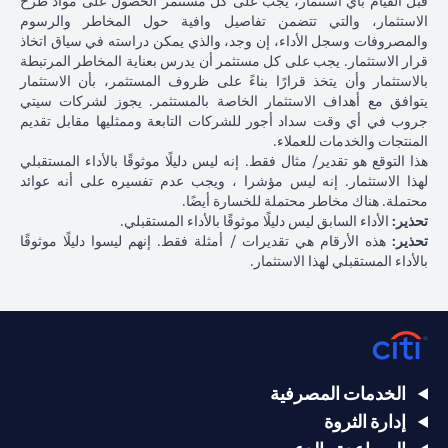
قبل القيام بأي استثمار، يجب على كل مستثمر الحصول على مواد طرح
الاستثمار، والتي تتضمن تفاصيل وافية حول المخاطر والرسوم
والمصروفات وسجل الأداء، إن وجد، والذي يمكن دراسته في سياق اتخاذ
قرار الاستثمار. يجب على كل مستثمر أن يدرس بعناية المخاطر المرتبطة
بالاستثمار وأن يتخذ قرارًا بناءً على ظروف المستثمر، بأن الاستثمار
يتوافق مع أهداف الاستثمار الخاصة بالمستثمر. يجوز لشركات سيتي
جروب في أي وقت سداد أجور للشركات التابعة وممثليها مقابل تقديم
المنتجات والخدمات للعملاء.
هذا التوقع هو تقدير/ مثال فقط. إنه ليس دليلًا موثوقًا بالأداء المستقبلي
لهذا الاستثمار. إنه ليس مؤشرا ، ويجب عدم تفسيره على أنه عوائد
محتملة. هناك مخاطر محتملة للخسارة أيضًا.
تحذير:
الأداء السابق ليس دليلًا موثوقًا بالأداء المستقبلي.
تحذير:
هذه الأرقام هي تقديرات / أمثلة فقط. إنهم ليسوا دليلًا موثوقًا
بالأداء المستقبلي لهذا الاستثمار.
الخدمات المصرفية
إدارة الثروة