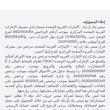
إخلاء المسؤولية
سيتي بنك إن إيه - الإمارات العربية المتحدة مسجل لدى مصرف الإمارات
العربية المتحدة المركزي بموجب أرقام التراخيص BSD/504/83 لفرع
الوصل دبي، و13/184/2019 لفرع مول الإمارات دبي، وBSD/692/83
لفرع أبوظبي. هاتف: 043114000.
فرع سيتي بنك إن إيه - الإمارات العربية المتحدة مرخص من مصرف
الإمارات العربية المتحدة المركزي كفرع لبنك أجنبي.
سيتي بنك إن إيه الإمارات العربية المتحدة مرخص من هيئة الأوراق المالية
والسلع في الإمارات العربية المتحدة ("SCA") للقيام بالنشاط المالي لـ أ)
الاستشارات المالية والتعريف والترويج بموجب ترخيص رقم
20200000097 ب) وسيط تداول في الأسواق الدولية بموجب ترخيص
رقم 20200000198 ج) إدارة المحافظ بموجب ترخيص رقم
20200000240 د) الحفظ بموجب ترخيص رقم 602003. للحصول على
إخلاءات المسؤولية والإفصاحات الإضافية المتعلقة بالمنتج و/أو الخدمة
(opens in a new tab)
المذكورة في هذا البيان والتي تحتاج إلى معرفتها، يرجى زيارة
هنا
.
هذا ليس بيانًا رسميًا لشركة سيتي جروب انك. وقد لا يغطي جميع
استثماراتك مع سيتي بنك أو تلك التي تتم من خلاله. للحصول على سجل
دقيق لحساباتك ومعاملاتك، يرجى الرجوع إلى كشف حسابك الرسمي.