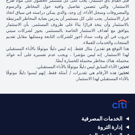
قبل القيام بأي استثمار، يجب على كل مستثمر الحصول على مواد طرح
الاستثمار، والتي تتضمن تفاصيل وافية حول المخاطر والرسوم
والمصروفات وسجل الأداء، إن وجد، والذي يمكن دراسته في سياق اتخاذ
قرار الاستثمار. يجب على كل مستثمر أن يدرس بعناية المخاطر المرتبطة
بالاستثمار وأن يتخذ قرارًا بناءً على ظروف المستثمر، بأن الاستثمار
يتوافق مع أهداف الاستثمار الخاصة بالمستثمر. يجوز لشركات سيتي
جروب في أي وقت سداد أجور للشركات التابعة وممثليها مقابل تقديم
المنتجات والخدمات للعملاء.
هذا التوقع هو تقدير/ مثال فقط. إنه ليس دليلًا موثوقًا بالأداء المستقبلي
لهذا الاستثمار. إنه ليس مؤشرا ، ويجب عدم تفسيره على أنه عوائد
محتملة. هناك مخاطر محتملة للخسارة أيضًا.
تحذير:
الأداء السابق ليس دليلًا موثوقًا بالأداء المستقبلي.
تحذير:
هذه الأرقام هي تقديرات / أمثلة فقط. إنهم ليسوا دليلًا موثوقًا
بالأداء المستقبلي لهذا الاستثمار.
الخدمات المصرفية
إدارة الثروة