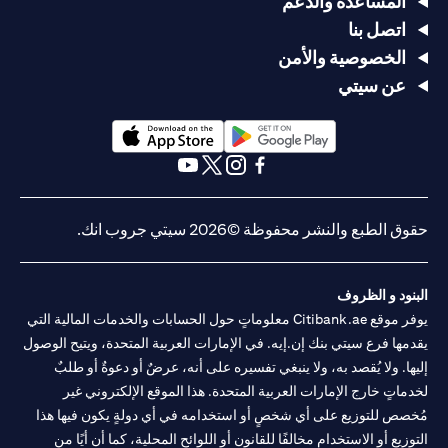
المساعدة والدعم
اتصل بنا
الخصوصية والأمن
عن سيتي
(opens in a new tab)
(opens in a new tab)
(opens in a new tab)
(opens in a new tab)
(opens in a new tab)
(opens in a new tab)
حقوق الطبع والنشر محفوظة ©2026 سيتي جروب انك.
البنود و الظروف
يوفر موقع Citibank.ae معلوماتٍ حول الحسابات والخدمات المالية التي
يقدمها فرع سيتي بنك إن.إيه. في الإمارات العربية المتحدة، ويتيح الوصول
إليها. ولا يُقصد به، ولا ينبغي تفسيره على أنه، عرضٌ أو دعوةٌ أو طلبٌ
لخدماتٍ خارج الإمارات العربية المتحدة. هذا الموقع الإلكتروني غير
مُخصص للتوزيع على أي شخصٍ أو استخدامه في أي دولةٍ يكون فيها هذا
التوزيع أو الاستخدام مخالفًا للقانون أو اللوائح المحلية، كما أن أيًا من