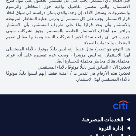
قبل القيام بأي استثمار، يجب على كل مستثمر الحصول على مواد طرح
الاستثمار، والتي تتضمن تفاصيل وافية حول المخاطر والرسوم
والمصروفات وسجل الأداء، إن وجد، والذي يمكن دراسته في سياق اتخاذ
قرار الاستثمار. يجب على كل مستثمر أن يدرس بعناية المخاطر المرتبطة
بالاستثمار وأن يتخذ قرارًا بناءً على ظروف المستثمر، بأن الاستثمار
يتوافق مع أهداف الاستثمار الخاصة بالمستثمر. يجوز لشركات سيتي
جروب في أي وقت سداد أجور للشركات التابعة وممثليها مقابل تقديم
المنتجات والخدمات للعملاء.
هذا التوقع هو تقدير/ مثال فقط. إنه ليس دليلًا موثوقًا بالأداء المستقبلي
لهذا الاستثمار. إنه ليس مؤشرا ، ويجب عدم تفسيره على أنه عوائد
محتملة. هناك مخاطر محتملة للخسارة أيضًا.
تحذير:
الأداء السابق ليس دليلًا موثوقًا بالأداء المستقبلي.
تحذير:
هذه الأرقام هي تقديرات / أمثلة فقط. إنهم ليسوا دليلًا موثوقًا
بالأداء المستقبلي لهذا الاستثمار.
الخدمات المصرفية
إدارة الثروة