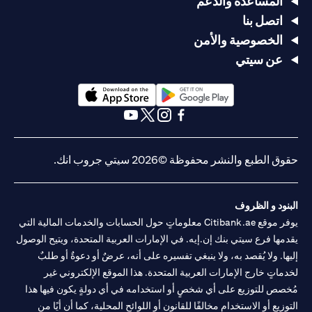
المساعدة والدعم
اتصل بنا
الخصوصية والأمن
عن سيتي
opens in a new tab
opens in a new tab
opens in a new tab
opens in a new tab
opens in a new tab
opens in a new tab
حقوق الطبع والنشر محفوظة ©2026 سيتي جروب انك.
البنود و الظروف
يوفر موقع Citibank.ae معلوماتٍ حول الحسابات والخدمات المالية التي
يقدمها فرع سيتي بنك إن.إيه. في الإمارات العربية المتحدة، ويتيح الوصول
إليها. ولا يُقصد به، ولا ينبغي تفسيره على أنه، عرضٌ أو دعوةٌ أو طلبٌ
لخدماتٍ خارج الإمارات العربية المتحدة. هذا الموقع الإلكتروني غير
مُخصص للتوزيع على أي شخصٍ أو استخدامه في أي دولةٍ يكون فيها هذا
التوزيع أو الاستخدام مخالفًا للقانون أو اللوائح المحلية، كما أن أيًا من