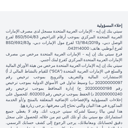
إخلاء المسؤولية
سيتي بنك إن إيه - الإمارات العربية المتحدة مسجل لدى مصرف الإمارات
العربية المتحدة المركزي بموجب أرقام التراخيص BSD/504/83 لفرع
الوصل دبي، و13/184/2019 لفرع مول الإمارات دبي، وBSD/692/83
لفرع أبوظبي. هاتف: 043114000.
فرع سيتي بنك إن إيه - الإمارات العربية المتحدة مرخص من مصرف
الإمارات العربية المتحدة المركزي كفرع لبنك أجنبي.
سيتي بنك إن إيه الإمارات العربية المتحدة مرخص من هيئة الأوراق المالية
والسلع في الإمارات العربية المتحدة ("SCA") للقيام بالنشاط المالي لـ أ)
الاستشارات المالية والتعريف والترويج بموجب ترخيص رقم
20200000097 ب) وسيط تداول في الأسواق الدولية بموجب ترخيص
رقم 20200000198 ج) إدارة المحافظ بموجب ترخيص رقم
20200000240 د) الحفظ بموجب ترخيص رقم 602003. للحصول على
إخلاءات المسؤولية والإفصاحات الإضافية المتعلقة بالمنتج و/أو الخدمة
in a new tab
المذكورة في هذا البيان والتي تحتاج إلى معرفتها، يرجى زيارة
هنا
.
هذا ليس بيانًا رسميًا لشركة سيتي جروب انك. وقد لا يغطي جميع
استثماراتك مع سيتي بنك أو تلك التي تتم من خلاله. للحصول على سجل
دقيق لحساباتك ومعاملاتك، يرجى الرجوع إلى كشف حسابك الرسمي.