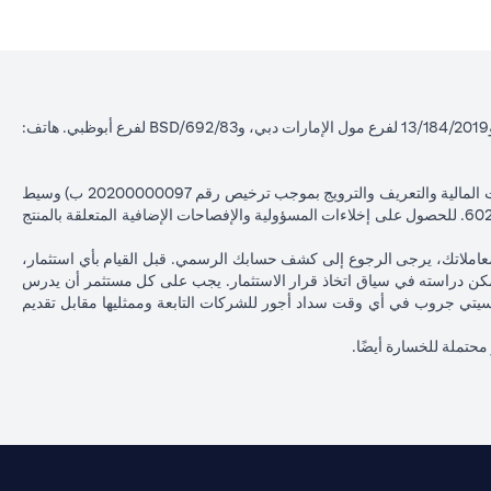
سيتي بنك إن إيه - الإمارات العربية المتحدة مسجل لدى مصرف الإمارات العربية المتحدة المركزي بموجب أرقام التراخيص BSD/504/83 لفرع الوصل دبي، و13/184/2019 لفرع مول الإمارات دبي، وBSD/692/83 لفرع أبوظبي. هاتف:
سيتي بنك إن إيه الإمارات العربية المتحدة مرخص من هيئة الأوراق المالية والسلع في الإمارات العربية المتحدة ("SCA") للقيام بالنشاط المالي لـ أ) الاستشارات المالية والتعريف والترويج بموجب ترخيص رقم 20200000097 ب) وسيط
تداول في الأسواق الدولية بموجب ترخيص رقم 20200000198 ج) إدارة المحافظ بموجب ترخيص رقم 20200000240 د) الحفظ بموجب ترخيص رقم 602003. للحصول على إخلاءات المسؤولية والإفصاحات الإضافية المتعلقة بالمنتج
معاملاتك، يرجى الرجوع إلى كشف حسابك الرسمي. قبل القيام بأي استثمار،
كن دراسته في سياق اتخاذ قرار الاستثمار. يجب على كل مستثمر أن يدرس
ات سيتي جروب في أي وقت سداد أجور للشركات التابعة وممثليها مقابل تقديم
 محتملة للخسارة أيضًا.