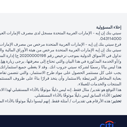
إخلاء المسؤولية
043114000.
فرع سيتي بنك إن إيه - الإمارات العربية المتحدة مرخص من مصرف الإمارات ا
(opens in a new tab)
و/أو الخدمة المذكورة في هذا البيان والتي تحتاج إلى معرفتها، يرجى زيارة
هنا
.
هذا ليس بيانًا رسميًا لشركة سيتي جروب انك. وقد لا يغطي جميع استثمارا
يجب على كل مستثمر الحصول على مواد طرح الاستثمار، والتي تتضمن تفاصي
بعناية المخاطر المرتبطة بالاستثمار وأن يتخذ قرارًا بناءً على ظروف المس
المنتجات والخدمات للعملاء.
هذا التوقع هو تقدير/ مثال فقط. إنه ليس دليلًا موثوقًا بالأداء المستقبلي لهذ
تحذير:
الأداء السابق ليس دليلًا موثوقًا بالأداء المستقبلي.
تحذير:
هذه الأرقام هي تقديرات / أمثلة فقط. إنهم ليسوا دليلًا موثوقًا بالأداء ال