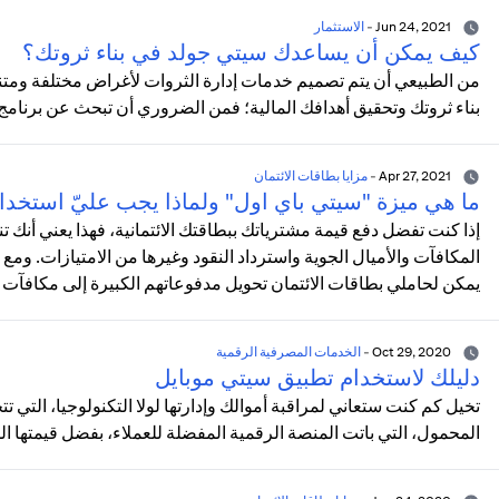
Jun 24, 2021
-
الاستثمار
كيف يمكن أن يساعدك سيتي جولد في بناء ثروتك؟
من الطبيعي أن يتم تصميم خدمات إدارة الثروات لأغراض مختلفة ومتن
بناء ثروتك وتحقيق أهدافك المالية؛ فمن الضروري أن تبحث عن برنا
Apr 27, 2021
-
مزايا بطاقات الائتمان
ما هي ميزة "سيتي باي اول" ولماذا يجب عليّ استخدا
إذا كنت تفضل دفع قيمة مشترياتك ببطاقتك الائتمانية، فهذا يعني أنك
المكافآت والأميال الجوية واسترداد النقود وغيرها من الامتيازات. ومع
يمكن لحاملي بطاقات الائتمان تحويل مدفوعاتهم الكبيرة إلى مكافآت 
Oct 29, 2020
-
الخدمات المصرفية الرقمية
دليلك لاستخدام تطبيق سيتي موبايل
تخيل كم كنت ستعاني لمراقبة أموالك وإدارتها لولا التكنولوجيا، التي 
المحمول، التي باتت المنصة الرقمية المفضلة للعملاء، بفضل قيمتها ال