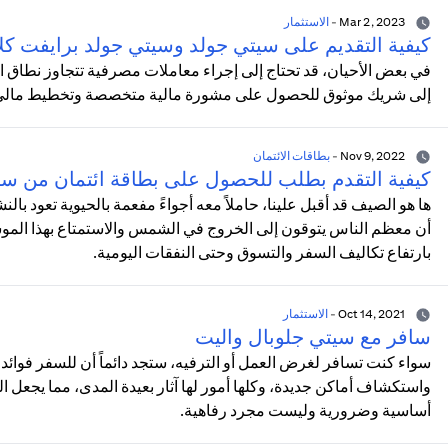
Mar 2, 2023
-
الاستثمار
كيفية التقديم على سيتي جولد وسيتي جولد برايفت كل
في بعض الأحيان، قد تحتاج إلى إجراء معاملات مصرفية تتجاوز نطاق المعا
إلى شريك موثوق للحصول على مشورة مالية متخصصة وتخطيط مالي مد
Nov 9, 2022
-
بطاقات الائتمان
كيفية التقدم بطلب للحصول على بطاقة ائتمان من س
ها هو الصيف قد أقبل علينا، حاملاً معه أجواءً مفعمة بالحيوية تعود با
أن معظم الناس يتوقون إلى الخروج في الشمس والاستمتاع بهذا الموسم
بارتفاع تكاليف السفر والتسوق وحتى النفقات اليومية.
Oct 14, 2021
-
الاستثمار
سافر مع سيتي جلوبال واليت
سواء كنت تسافر لغرض العمل أو الترفيه، ستجد دائماً أن للسفر فوائد ل
واستكشاف أماكن جديدة، وكلها أمور لها آثار بعيدة المدى، مما يجعل 
أساسية وضرورية وليست مجرد رفاهية.