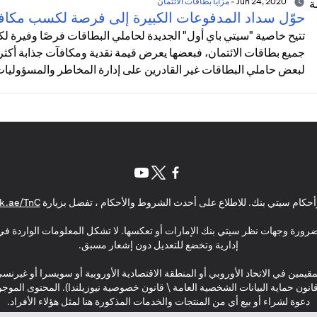
Jun 24, 2020
-
مزايا بطاقات الائتمان
حوّل سداد المدفوعات الكبيرة إلى فرصة لكسب مكاف
تتيح خاصية "سيتي باي أول" الجديدة لحاملي البطاقات فرصًا وفيرة
جميع بطاقات الائتمان، فبعضها يعرض قيمة نقدية ومكافآت جذابة أكثر 
لبعض حاملي البطاقات غير القادرين على إدارة المخاطر والمسؤوليات ا
(opens in a new tab)
(opens in a new tab)
(opens in a new tab)
حكام سيتي بنك. للاطلاع على أحدث الشروط والأحكام ، تفضل بزيارة
k.ae/TnC
بالضرورة وجهات نظر سيتي بنك الإمارات أو تعكسها. لا تشكل المعلومات الواردة في 
إدارية وتخضع للتعديل دون إشعار مسبق.
مقيمين في الاتحاد الأوروبي أو المنطقة الاقتصادية الأوروبية أو سويسرا أو غيرنس
\ قانون حماية البيانات الشخصية العامة \ قانون خصوصية نيوزيلندا). المحتوى ال
دعوة لشراء أو بيع أي من المنتجات والخدمات المذكورة هنا لمثل هؤلاء الأفراد.