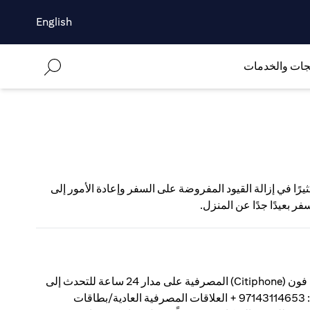
English
جات والخدمات
لكثيرين على التطعيم ضد كوفيد-19 قد ساهم كثيرًا في إزالة القيود المفروضة على السفر وإعادة الأمور إلى
فر بعيدًا جدًا عن المنزل.
كيفية تسجيل شكوىللحصول على مساعدة سريعة، اتصل بخدمة سيتي فون (Citiphone) المصرفية على مدار 24 ساعة للتحدث إلى
ممثل سيتي؛ سيتي جولد برايفت كلاينت: 97143114272 + سيتي جولد: 97143114653 + العلاقات المصرفية العادية/بطاقات