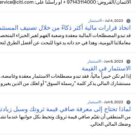
الائتمان/القروض: 97143114000 + أو راسلنا على: uaeservice@citi.comللتقدم بالشكاوى شخصياً: تفضل بزيارة فرعنا.
Jul 4, 2023
-
الاستثمار
اتخاذ قرارات مالية أكثر ذكاءً من خلال تصنيف المستثم
قد تبدو المصطلحات المالية معقدة وصعبة الفهم لغير الخبراء المتخصص
معاملاتنا اليومية، وهذا في حد ذاته يدعونا للبحث عن أفضل الطرق لت
Jun 6, 2023
-
الاستثمار
الاستثمار في القيمة
إذا لم تكن خبيراً مالياً، فقد تبدو مصطلحات الاستثمار معقدة وغامضة،
مستشارك المالي يذكر كلمة "رسملة السوق" أو لعلك من الذين يغيرون ق
Jun 6, 2023
-
الاستثمار
لماذا تحتاج إلى معرفة صافي قيمة ثروتك وسبل زيادته
من المنطقي أن تقيّم صافي قيمة ثروتك وتحيط بكل جوانبها عندما ت
وضعك المالي الحالي.