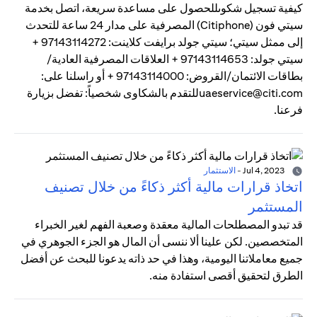
كيفية تسجيل شكوىللحصول على مساعدة سريعة، اتصل بخدمة
سيتي فون (Citiphone) المصرفية على مدار 24 ساعة للتحدث
إلى ممثل سيتي؛ سيتي جولد برايفت كلاينت: 97143114272 +
سيتي جولد: 97143114653 + العلاقات المصرفية العادية/
بطاقات الائتمان/القروض: 97143114000 + أو راسلنا على:
uaeservice@citi.comللتقدم بالشكاوى شخصياً: تفضل بزيارة
فرعنا.
Jul 4, 2023
-
الاستثمار
اتخاذ قرارات مالية أكثر ذكاءً من خلال تصنيف
المستثمر
قد تبدو المصطلحات المالية معقدة وصعبة الفهم لغير الخبراء
المتخصصين. لكن علينا ألا ننسى أن المال هو الجزء الجوهري في
جميع معاملاتنا اليومية، وهذا في حد ذاته يدعونا للبحث عن أفضل
الطرق لتحقيق أقصى استفادة منه.