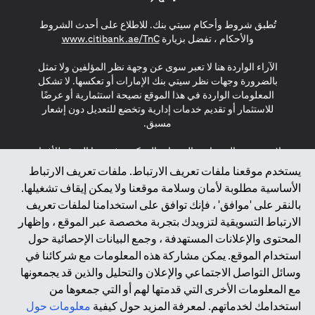
(opens in a new tab)
(opens in a new tab)
(opens in a new tab)
تُطبق شروط وأحكام سيتي بنك. للاطلاع على أحدث الشروط
(opens in a new tab)
والأحكام ، تفضل بزيارة
www.citibank.ae/TnC
الآراء الواردة هنا لا تعبر سوى عن وجهة نظر المؤلفين ولا تمثل
بالضرورة وجهات نظر سيتي بنك الإمارات أو تعكسها. لا تشكل
المعلومات الواردة في هذا الموقع نصيحة استثمارية أو عرضًا
للاستثمار أو تقديم خدمات إدارية وتخضع للتعديل دون إشعار
مسبق.
لا يتم تقديم المنتجات والخدمات المذكورة في هذا الموقع للأفراد
المقيمين في الاتحاد الأوروبي أو المنطقة الاقتصادية الأوروبية أو
يستخدم موقعنا ملفات تعريف الارتباط. ملفات تعريف الارتباط
سويسرا أو غيرنسي أو جيرسي أو موناكو أو سان مارينو أو
الأساسية مطلوبة لأمان وسلامة موقعنا ولا يمكن إيقاف تشغيلها.
الفاتيكان أو جزيرة مان أو المملكة المتحدة أو خصوصية البيانات
بالنقر على 'موافق' ، فإنك توافق على استخدامنا لملفات تعريف
(لائحة حماية البيانات العامة \ قانون حماية البيانات الشخصية
الارتباط التسويقية لتزويدك بتجربة مخصصة عبر الموقع ، وإظهار
العامة \ قانون خصوصية نيوزيلندا). المحتوى الموجود في هذه
الصفحة ليس ولا ينبغي تفسيره على أنه عرض أو دعوة أو دعوة
المحتوى والإعلانات المستهدفة ، وجمع البيانات الإحصائية حول
لشراء أو بيع أي من المنتجات والخدمات المذكورة هنا لمثل هؤلاء
استخدام الموقع. يمكن مشاركة هذه المعلومات مع شركائنا في
الأفراد.
وسائل التواصل الاجتماعي والإعلان والتحليل والذين قد يجمعونها
مع المعلومات الأخرى التي قدمتها لهم أو التي جمعوها من
*GDPR – اللائحة العامة لحماية البيانات؛ * LGPD – Lei Geral de
استخدامك لخدماتهم. لمعرفة المزيد حول كيفية
معلومات حول
Proteção de Dados Pessoais ; *NZPA – قانون الخصوصية