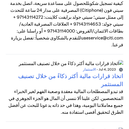
كيفية تسجيل شكوىللحصول على مساعدة سريعة، اتصل بخدمة
سيتي فون (Citiphone) المصرفية على مدار 24 ساعة للتحدث
إلى ممثل سيتي؛ سيتي جولد برايفت كلاينت: 97143114272 +
سيتي جولد: 97143114653 + العلاقات المصرفية العادية/
بطاقات الائتمان/القروض: 97143114000 + أو راسلنا على:
uaeservice@citi.comللتقدم بالشكاوى شخصياً: تفضل بزيارة
فرعنا.
Jul 4, 2023
-
الاستثمار
اتخاذ قرارات مالية أكثر ذكاءً من خلال تصنيف
المستثمر
قد تبدو المصطلحات المالية معقدة وصعبة الفهم لغير الخبراء
المتخصصين. لكن علينا ألا ننسى أن المال هو الجزء الجوهري في
جميع معاملاتنا اليومية، وهذا في حد ذاته يدعونا للبحث عن أفضل
الطرق لتحقيق أقصى استفادة منه.