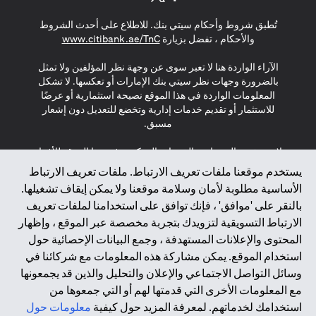
(opens in a new tab)
(opens in a new tab)
(opens in a new tab)
تُطبق شروط وأحكام سيتي بنك. للاطلاع على أحدث الشروط
(opens in a new tab)
والأحكام ، تفضل بزيارة
www.citibank.ae/TnC
الآراء الواردة هنا لا تعبر سوى عن وجهة نظر المؤلفين ولا تمثل
بالضرورة وجهات نظر سيتي بنك الإمارات أو تعكسها. لا تشكل
المعلومات الواردة في هذا الموقع نصيحة استثمارية أو عرضًا
للاستثمار أو تقديم خدمات إدارية وتخضع للتعديل دون إشعار
مسبق.
لا يتم تقديم المنتجات والخدمات المذكورة في هذا الموقع للأفراد
المقيمين في الاتحاد الأوروبي أو المنطقة الاقتصادية الأوروبية أو
يستخدم موقعنا ملفات تعريف الارتباط. ملفات تعريف الارتباط
سويسرا أو غيرنسي أو جيرسي أو موناكو أو سان مارينو أو
الأساسية مطلوبة لأمان وسلامة موقعنا ولا يمكن إيقاف تشغيلها.
الفاتيكان أو جزيرة مان أو المملكة المتحدة أو خصوصية البيانات
بالنقر على 'موافق' ، فإنك توافق على استخدامنا لملفات تعريف
(لائحة حماية البيانات العامة \ قانون حماية البيانات الشخصية
الارتباط التسويقية لتزويدك بتجربة مخصصة عبر الموقع ، وإظهار
العامة \ قانون خصوصية نيوزيلندا). المحتوى الموجود في هذه
الصفحة ليس ولا ينبغي تفسيره على أنه عرض أو دعوة أو دعوة
المحتوى والإعلانات المستهدفة ، وجمع البيانات الإحصائية حول
لشراء أو بيع أي من المنتجات والخدمات المذكورة هنا لمثل هؤلاء
استخدام الموقع. يمكن مشاركة هذه المعلومات مع شركائنا في
الأفراد.
وسائل التواصل الاجتماعي والإعلان والتحليل والذين قد يجمعونها
مع المعلومات الأخرى التي قدمتها لهم أو التي جمعوها من
*GDPR – اللائحة العامة لحماية البيانات؛ * LGPD – Lei Geral de
استخدامك لخدماتهم. لمعرفة المزيد حول كيفية
معلومات حول
Proteção de Dados Pessoais ; *NZPA – قانون الخصوصية