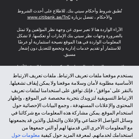
(opens in a new tab)
(opens in a new tab)
(opens in a new tab)
تُطبق شروط وأحكام سيتي بنك. للاطلاع على أحدث الشروط
(opens in a new tab)
والأحكام ، تفضل بزيارة
www.citibank.ae/TnC
الآراء الواردة هنا لا تعبر سوى عن وجهة نظر المؤلفين ولا تمثل
بالضرورة وجهات نظر سيتي بنك الإمارات أو تعكسها. لا تشكل
المعلومات الواردة في هذا الموقع نصيحة استثمارية أو عرضًا
للاستثمار أو تقديم خدمات إدارية وتخضع للتعديل دون إشعار
مسبق.
لا يتم تقديم المنتجات والخدمات المذكورة في هذا الموقع للأفراد
المقيمين في الاتحاد الأوروبي أو المنطقة الاقتصادية الأوروبية أو
يستخدم موقعنا ملفات تعريف الارتباط. ملفات تعريف الارتباط
سويسرا أو غيرنسي أو جيرسي أو موناكو أو سان مارينو أو
الأساسية مطلوبة لأمان وسلامة موقعنا ولا يمكن إيقاف تشغيلها.
الفاتيكان أو جزيرة مان أو المملكة المتحدة أو خصوصية البيانات
بالنقر على 'موافق' ، فإنك توافق على استخدامنا لملفات تعريف
(لائحة حماية البيانات العامة \ قانون حماية البيانات الشخصية
الارتباط التسويقية لتزويدك بتجربة مخصصة عبر الموقع ، وإظهار
العامة \ قانون خصوصية نيوزيلندا). المحتوى الموجود في هذه
الصفحة ليس ولا ينبغي تفسيره على أنه عرض أو دعوة أو دعوة
المحتوى والإعلانات المستهدفة ، وجمع البيانات الإحصائية حول
لشراء أو بيع أي من المنتجات والخدمات المذكورة هنا لمثل هؤلاء
استخدام الموقع. يمكن مشاركة هذه المعلومات مع شركائنا في
الأفراد.
وسائل التواصل الاجتماعي والإعلان والتحليل والذين قد يجمعونها
مع المعلومات الأخرى التي قدمتها لهم أو التي جمعوها من
*GDPR – اللائحة العامة لحماية البيانات؛ * LGPD – Lei Geral de
استخدامك لخدماتهم. لمعرفة المزيد حول كيفية
معلومات حول
Proteção de Dados Pessoais ; *NZPA – قانون الخصوصية