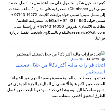
كيفية تسجيل شكوىللحصول على مساعدة سريعة، اتصل بخدمة
سيتي فون (Citiphone) المصرفية على مدار 24 ساعة للتحدث
إلى ممثل سيتي؛ سيتي جولد برايفت كلاينت: 97143114272 +
سيتي جولد: 97143114653 + العلاقات المصرفية العادية/
بطاقات الائتمان/القروض: 97143114000 + أو راسلنا على:
uaeservice@citi.comللتقدم بالشكاوى شخصياً: تفضل بزيارة
فرعنا.
Jul 4, 2023
-
الاستثمار
اتخاذ قرارات مالية أكثر ذكاءً من خلال تصنيف
المستثمر
قد تبدو المصطلحات المالية معقدة وصعبة الفهم لغير الخبراء
المتخصصين. لكن علينا ألا ننسى أن المال هو الجزء الجوهري في
جميع معاملاتنا اليومية، وهذا في حد ذاته يدعونا للبحث عن أفضل
الطرق لتحقيق أقصى استفادة منه.