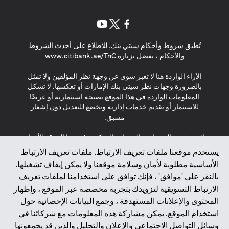
(opens in a new tab)
(opens in a new tab)
(opens in a new tab)
تُطبق شروط وأحكام سيتي بنك. للاطلاع على أحدث الشروط
(opens in a new tab)
والأحكام ، تفضل بزيارة
www.citibank.ae/TnC
الآراء الواردة هنا لا تعبر سوى عن وجهة نظر المؤلفين ولا تمثل
بالضرورة وجهات نظر سيتي بنك الإمارات أو تعكسها. لا تشكل
المعلومات الواردة في هذا الموقع نصيحة استثمارية أو عرضًا
للاستثمار أو تقديم خدمات إدارية وتخضع للتعديل دون إشعار
مسبق.
لا يتم تقديم المنتجات والخدمات المذكورة في هذا الموقع للأفراد
المقيمين في الاتحاد الأوروبي أو المنطقة الاقتصادية الأوروبية أو
يستخدم موقعنا ملفات تعريف الارتباط. ملفات تعريف الارتباط
سويسرا أو غيرنسي أو جيرسي أو موناكو أو سان مارينو أو
الأساسية مطلوبة لأمان وسلامة موقعنا ولا يمكن إيقاف تشغيلها.
الفاتيكان أو جزيرة مان أو المملكة المتحدة أو خصوصية البيانات
بالنقر على 'موافق' ، فإنك توافق على استخدامنا لملفات تعريف
(لائحة حماية البيانات العامة \ قانون حماية البيانات الشخصية
الارتباط التسويقية لتزويدك بتجربة مخصصة عبر الموقع ، وإظهار
العامة \ قانون خصوصية نيوزيلندا). المحتوى الموجود في هذه
الصفحة ليس ولا ينبغي تفسيره على أنه عرض أو دعوة أو دعوة
المحتوى والإعلانات المستهدفة ، وجمع البيانات الإحصائية حول
لشراء أو بيع أي من المنتجات والخدمات المذكورة هنا لمثل هؤلاء
استخدام الموقع. يمكن مشاركة هذه المعلومات مع شركائنا في
الأفراد.
وسائل التواصل الاجتماعي والإعلان والتحليل والذين قد يجمعونها