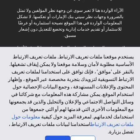
الآراء الواردة هنا لا تعبر سوى عن وجهة نظر المؤلفين ولا تمثل
بالضرورة وجهات نظر سيتي بنك الإمارات أو تعكسها. لا تشكل
المعلومات الواردة في هذا الموقع نصيحة استثمارية أو عرضًا
للاستثمار أو تقديم خدمات إدارية وتخضع للتعديل دون إشعار
مسبق.
لا يتم تقديم المنتجات والخدمات المذكورة في هذا الموقع للأفراد
المقيمين في الاتحاد الأوروبي أو المنطقة الاقتصادية الأوروبية أو
يستخدم موقعنا ملفات تعريف الارتباط. ملفات تعريف الارتباط
سويسرا أو غيرنسي أو جيرسي أو موناكو أو سان مارينو أو
الأساسية مطلوبة لأمان وسلامة موقعنا ولا يمكن إيقاف تشغيلها.
الفاتيكان أو جزيرة مان أو المملكة المتحدة أو خصوصية البيانات
بالنقر على 'موافق' ، فإنك توافق على استخدامنا لملفات تعريف
(لائحة حماية البيانات العامة \ قانون حماية البيانات الشخصية
الارتباط التسويقية لتزويدك بتجربة مخصصة عبر الموقع ، وإظهار
العامة \ قانون خصوصية نيوزيلندا). المحتوى الموجود في هذه
الصفحة ليس ولا ينبغي تفسيره على أنه عرض أو دعوة أو دعوة
المحتوى والإعلانات المستهدفة ، وجمع البيانات الإحصائية حول
لشراء أو بيع أي من المنتجات والخدمات المذكورة هنا لمثل هؤلاء
استخدام الموقع. يمكن مشاركة هذه المعلومات مع شركائنا في
الأفراد.
وسائل التواصل الاجتماعي والإعلان والتحليل والذين قد يجمعونها
مع المعلومات الأخرى التي قدمتها لهم أو التي جمعوها من
*GDPR – اللائحة العامة لحماية البيانات؛ * LGPD – Lei Geral de
استخدامك لخدماتهم. لمعرفة المزيد حول كيفية
معلومات حول
Proteção de Dados Pessoais ; *NZPA – قانون الخصوصية
النيوزيلندي
ملفات تعريف الارتباط
استخدامنا لبيانات ملفات تعريف الارتباط ،
تفضل بزيارة.