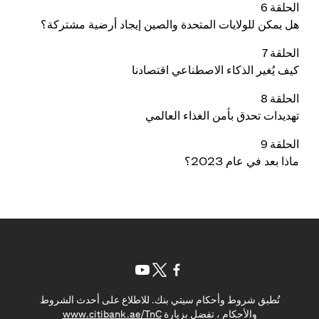
الحلقة 6
هل يمكن للولايات المتحدة والصين إيجاد أرضية مشتركة؟
الحلقة 7
كيف يُغير الذكاء الاصطناعي اقتصادنا
الحلقة 8
تهديدات تحدق بأمن الغذاء العالمي
الحلقة 9
ماذا بعد في عام 2023؟
(opens in a new tab)
(opens in a new tab)
(opens in a new tab)
تُطبق شروط وأحكام سيتي بنك. للاطلاع على أحدث الشروط
(opens in a new tab)
والأحكام ، تفضل بزيارة
www.citibank.ae/TnC