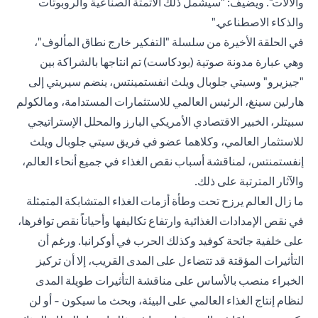
والآلات". ويضيف: "سيشمل ذلك الأتمتة الصناعية والروبوتات
والذكاء الاصطناعي."
في الحلقة الأخيرة من سلسلة "التفكير خارج نطاق المألوف"،
وهي عبارة مدونة صوتية (بودكاست) تم انتاجها بالشراكة بين
"جيزيرو" وسيتي جلوبال ويلث انفستمينتس، ينضم سيريتي إلى
هارلين سينغ، الرئيس العالمي للاستثمارات المستدامة، ومالكولم
سبيتلر، الخبير الاقتصادي الأمريكي البارز والمحلل الإستراتيجي
للاستثمار العالمي، وكلاهما عضو في فريق سيتي جلوبال ويلث
إنفستمنتس، لمناقشة أسباب نقص الغذاء في جميع أنحاء العالم،
والآثار المترتبة على ذلك.
ما زال العالم يرزح تحت وطأة أزمات الغذاء المتشابكة المتمثلة
في نقص الإمدادات الغذائية وارتفاع تكاليفها وأحياناً نقص توافرها،
على خلفية جائحة كوفيد وكذلك الحرب في أوكرانيا. ورغم أن
التأثيرات المؤقتة قد تتضاءل على المدى القريب، إلا أن تركيز
الخبراء منصب بالأساس على مناقشة التأثيرات طويلة المدى
لنظام إنتاج الغذاء العالمي على البيئة، وبحث ما سيكون - أو لن