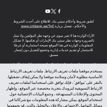
(opens in a new tab)
(opens in a new tab)
(opens in a new tab)
تُطبق شروط وأحكام سيتي بنك. للاطلاع على أحدث الشروط
(opens in a new tab)
والأحكام ، تفضل بزيارة
www.citibank.ae/TnC
الآراء الواردة هنا لا تعبر سوى عن وجهة نظر المؤلفين ولا تمثل
بالضرورة وجهات نظر سيتي بنك الإمارات أو تعكسها. لا تشكل
المعلومات الواردة في هذا الموقع نصيحة استثمارية أو عرضًا
للاستثمار أو تقديم خدمات إدارية وتخضع للتعديل دون إشعار
مسبق.
لا يتم تقديم المنتجات والخدمات المذكورة في هذا الموقع للأفراد
المقيمين في الاتحاد الأوروبي أو المنطقة الاقتصادية الأوروبية أو
يستخدم موقعنا ملفات تعريف الارتباط. ملفات تعريف الارتباط
سويسرا أو غيرنسي أو جيرسي أو موناكو أو سان مارينو أو
الأساسية مطلوبة لأمان وسلامة موقعنا ولا يمكن إيقاف تشغيلها.
الفاتيكان أو جزيرة مان أو المملكة المتحدة أو خصوصية البيانات
بالنقر على 'موافق' ، فإنك توافق على استخدامنا لملفات تعريف
(لائحة حماية البيانات العامة \ قانون حماية البيانات الشخصية
الارتباط التسويقية لتزويدك بتجربة مخصصة عبر الموقع ، وإظهار
العامة \ قانون خصوصية نيوزيلندا). المحتوى الموجود في هذه
الصفحة ليس ولا ينبغي تفسيره على أنه عرض أو دعوة أو دعوة
المحتوى والإعلانات المستهدفة ، وجمع البيانات الإحصائية حول
لشراء أو بيع أي من المنتجات والخدمات المذكورة هنا لمثل هؤلاء
استخدام الموقع. يمكن مشاركة هذه المعلومات مع شركائنا في
الأفراد.
وسائل التواصل الاجتماعي والإعلان والتحليل والذين قد يجمعونها