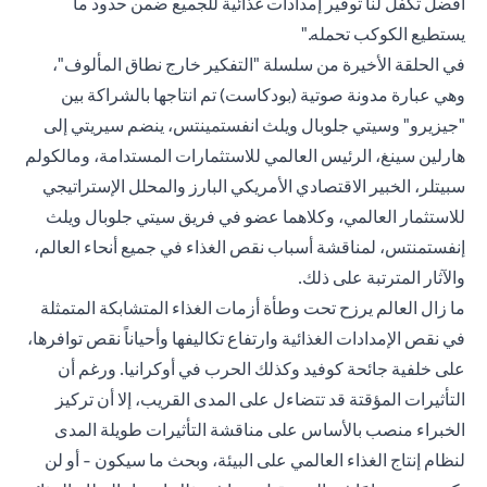
أفضل تكفل لنا توفير إمدادات غذائية للجميع ضمن حدود ما
يستطيع الكوكب تحمله."
في الحلقة الأخيرة من سلسلة "التفكير خارج نطاق المألوف"،
وهي عبارة مدونة صوتية (بودكاست) تم انتاجها بالشراكة بين
"جيزيرو" وسيتي جلوبال ويلث انفستمينتس، ينضم سيريتي إلى
هارلين سينغ، الرئيس العالمي للاستثمارات المستدامة، ومالكولم
سبيتلر، الخبير الاقتصادي الأمريكي البارز والمحلل الإستراتيجي
للاستثمار العالمي، وكلاهما عضو في فريق سيتي جلوبال ويلث
إنفستمنتس، لمناقشة أسباب نقص الغذاء في جميع أنحاء العالم،
والآثار المترتبة على ذلك.
ما زال العالم يرزح تحت وطأة أزمات الغذاء المتشابكة المتمثلة
في نقص الإمدادات الغذائية وارتفاع تكاليفها وأحياناً نقص توافرها،
على خلفية جائحة كوفيد وكذلك الحرب في أوكرانيا. ورغم أن
التأثيرات المؤقتة قد تتضاءل على المدى القريب، إلا أن تركيز
الخبراء منصب بالأساس على مناقشة التأثيرات طويلة المدى
لنظام إنتاج الغذاء العالمي على البيئة، وبحث ما سيكون - أو لن